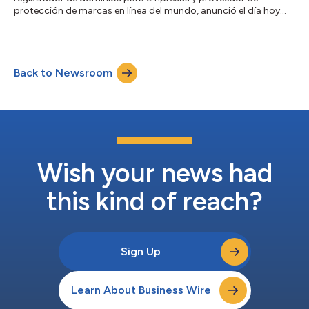
protección de marcas en línea del mundo, anunció el día hoy
que sus servicios .BRAND ya se encuentran disponibles en
CrowdStrike Marketplace. Aprovechando la integración
existente de CSC con la plataforma CrowdStrike Falcon®, esta
nueva oferta le brinda a las empresas asesoramiento avanzado
Back to Newsroom
en materia de dominios y asistencia en seguridad para
ayudarlos a gestionar el plazo de solicitud del...
Wish your news had
this kind of reach?
Sign Up
Learn About Business Wire