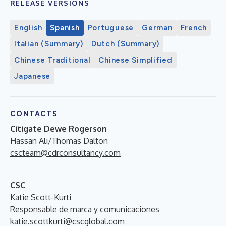
RELEASE VERSIONS
English
Spanish
Portuguese
German
French
Italian (Summary)
Dutch (Summary)
Chinese Traditional
Chinese Simplified
Japanese
CONTACTS
Citigate Dewe Rogerson
Hassan Ali/Thomas Dalton
cscteam@cdrconsultancy.com
CSC
Katie Scott-Kurti
Responsable de marca y comunicaciones
katie.scottkurti@cscglobal.com