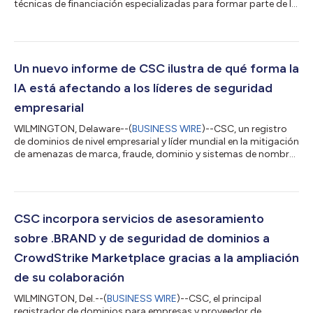
técnicas de financiación especializadas para formar parte de la
infraestructura habitual del capital privado, según un nuevo
estudio de CSC, el proveedor líder de soluciones globales de
administración empresarial y cumplimiento normativo. Los
resultados muestran que los socios comanditarios (LP) se
muestran cada vez más abiertos a utilizar estas herramientas
Un nuevo informe de CSC ilustra de qué forma la
cuando la informac...
IA está afectando a los líderes de seguridad
empresarial
WILMINGTON, Delaware--(
BUSINESS WIRE
)--CSC, un registro
de dominios de nivel empresarial y líder mundial en la mitigación
de amenazas de marca, fraude, dominio y sistemas de nombre
de dominio (DNS), publicó hoy una nueva investigación que
ilustra de qué manera los directores de seguridad de la
información (CISO) se están adaptando a un ecosistema de
inteligencia artificial (IA) en permanente evolución, al tiempo
que gestionan ciberamenazas tradicionales, como apagones
CSC incorpora servicios de asesoramiento
de DNS. Según el informe C...
sobre .BRAND y de seguridad de dominios a
CrowdStrike Marketplace gracias a la ampliación
de su colaboración
WILMINGTON, Del.--(
BUSINESS WIRE
)--CSC, el principal
registrador de dominios para empresas y proveedor de