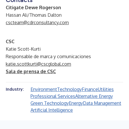
Citigate Dewe Rogerson
Hassan Ali/Thomas Dalton
cscteam@cdrconsultancy.com
CSC
Katie Scott-Kurti
Responsable de marca y comunicaciones
katie.scottkurti@cscglobal.com
Sala de prensa de CSC
Environment
Technology
Finance
Utilities
Industry:
Professional Services
Alternative Energy
Green Technology
Energy
Data Management
Artificial Intelligence