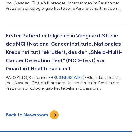
Inc. (Nasdaq: GH), ein führendes Unternehmen im Bereich der
Präzisionsonkologie, gab heute seine Partnerschaft mit dem
Schauspieler und Gesundheitsaktivisten James Van Der Beek
bekannt, um das Bewusstsein für Darmkrebsvorsorge und den
Shield™-Bluttest zu erhöhen. Shield wurde im vergangenen Jahr
von der US-amerikanischen Arzneimittelbehörde FDA
zugelassen und bietet eine bequeme und angenehmere neue
Erster Patient erfolgreich in Vanguard-Studie
Option für die Darmkrebsvorsorge für P...
des NCI (National Cancer Institute, Nationales
Krebsinstitut) rekrutiert, das den „Shield-Multi-
Cancer Detection Test" (MCD-Test) von
Guardant Health evaluiert
PALO ALTO, Kalifornien--(
BUSINESS WIRE
)--Guardant Health,
Inc. (Nasdaq: GH), ein führendes Unternehmen im Bereich der
Präzisionsonkologie, gab heute bekannt, dass die
Patientenrekrutierung im Rahmen der Vanguard-Studie des NCI
begonnen hat, um aufkommende Technologien zur Multi-
Krebs-Früherkennung (MCED) zu bewerten. Der Shield™ MCD-
Test von Guardant wurde für den Einsatz in der vierjährigen
Back to Newsroom
Studie ausgewählt, die darauf abzielt, bis zu 24.000 Patienten
zu rekrutieren und den Einsatz von MCD-Te...