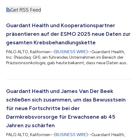
Get RSS Feed
Guardant Health und Kooperationspartner
präsentieren auf der ESMO 2025 neue Daten zur
gesamten Krebsbehandlungskette
PALO ALTO, Kalifornien--(
BUSINESS WIRE
)--Guardant Health,
Inc. (Nasdaq: GH), ein führendes Unternehmen im Bereich der
Präzisionsonkologie, gab heute bekannt, dass neue Daten aus
seinem gesamten Onkologie-Portfolio in 15 angenommenen
Abstracts auf dem European Society for Medical Oncology
(ESMO) Congress 2025 vorgestellt werden, der vom 17. bis 21.
Oktober in Berlin stattfindet. Diese Präsentationen decken das
gesamte Spektrum der Krebsbehandlung ab, von der
Guardant Health und James Van Der Beek
Erkennung minimaler Resterkrankungen...
schließen sich zusammen, um das Bewusstsein
für neue Fortschritte bei der
Darmkrebsvorsorge für Erwachsene ab 45
Jahren zu schärfen
PALO ALTO, Kalifornien--(
BUSINESS WIRE
)--Guardant Health,