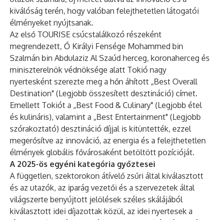
kiválóság terén, hogy valóban felejthetetlen látogatói
élményeket nyújtsanak.
Az első TOURISE csúcstalálkozó részeként
megrendezett, Ő Királyi Fensége Mohammed bin
Szalmán bin Abdulaziz Al Szaúd herceg, koronaherceg és
miniszterelnök védnöksége alatt Tokió nagy
nyertesként szerezte meg a hőn áhított „Best Overall
Destination" (Legjobb összesített desztináció) címet.
Emellett Tokiót a „Best Food & Culinary" (Legjobb étel
és kulináris), valamint a „Best Entertainment" (Legjobb
szórakoztató) desztináció díjjal is kitüntették, ezzel
megerősítve az innováció, az energia és a felejthetetlen
élmények globális fővárosaként betöltött pozícióját.
A 2025-ös egyéni kategória győztesei
A független, szektorokon átívelő zsűri által kiválasztott
és az utazók, az iparág vezetői és a szervezetek által
világszerte benyújtott jelölések széles skálájából
kiválasztott idei díjazottak közül, az idei nyertesek a