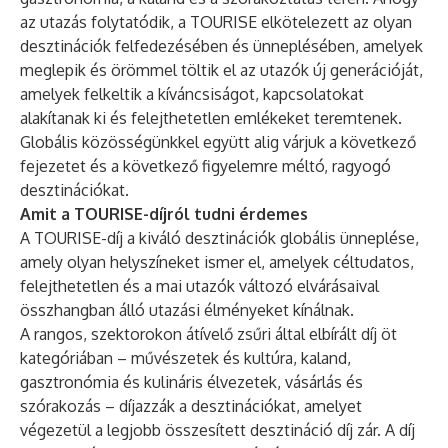
az utazás folytatódik, a TOURISE elkötelezett az olyan
desztinációk felfedezésében és ünneplésében, amelyek
meglepik és örömmel töltik el az utazók új generációját,
amelyek felkeltik a kíváncsiságot, kapcsolatokat
alakítanak ki és felejthetetlen emlékeket teremtenek.
Globális közösségünkkel együtt alig várjuk a következő
fejezetet és a következő figyelemre méltó, ragyogó
desztinációkat.
Amit a TOURISE-díjról tudni érdemes
A TOURISE-díj a kiváló desztinációk globális ünneplése,
amely olyan helyszíneket ismer el, amelyek céltudatos,
felejthetetlen és a mai utazók változó elvárásaival
összhangban álló utazási élményeket kínálnak.
A rangos, szektorokon átívelő zsűri által elbírált díj öt
kategóriában – művészetek és kultúra, kaland,
gasztronómia és kulináris élvezetek, vásárlás és
szórakozás – díjazzák a desztinációkat, amelyet
végezetül a legjobb összesített desztináció díj zár. A díj