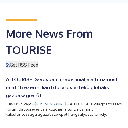
More News From
TOURISE
Get RSS Feed
A TOURISE Davosban újradefiniálja a turizmust
mint 16 ezermilliárd dolláros értékű globális
gazdasági erőt
DAVOS, Svájc--(
BUSINESS WIRE
)--A TOURISE a Világgazdasági
Fórum davosi éves találkozóján a turizmus mint
kulcsfontosságú ágazat szerepét hangsúlyozta, amely
iparágakat, gazdaságokat és régiókat köt össze a közös
globális kihívások kezelésének érdekében. A gyakran elszigetelt