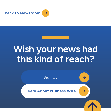
laboratóriumokká alakítsák. A Declaration of Principle
(Alapelvek Nyilatkozata) alapján a TDI felelős technológia és
Back to Newsroom
szektorokon átívelő együttműködés révén a biztonságot, a
környezettudatosságot, a kulturális örö...
Wish your news had
this kind of reach?
Sign Up
Learn About Business Wire