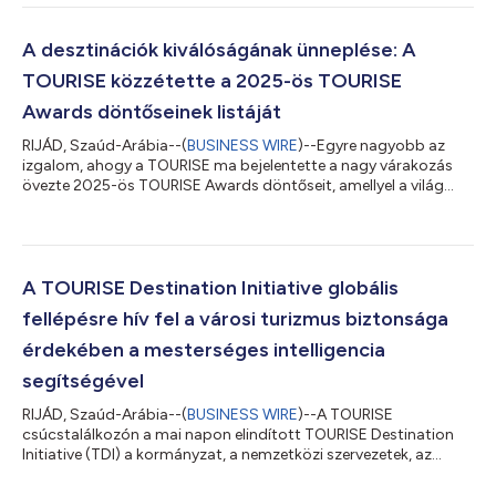
ágazatként kezelt turizmus esetében a TOURISE hangsúlyozta
annak fontosságát, hogy a szektort stratégiai ágazatként
ismerjék el, amely a globális GDP minden tíz dollárjából egyet
A desztinációk kiválóságának ünneplése: A
ad, és valamennyi általa érintett iparág fej...
TOURISE közzétette a 2025-ös TOURISE
Awards döntőseinek listáját
RIJÁD, Szaúd-Arábia--(
BUSINESS WIRE
)--Egyre nagyobb az
izgalom, ahogy a TOURISE ma bejelentette a nagy várakozás
övezte 2025-ös TOURISE Awards döntőseit, amellyel a világ
azon vezető desztinációit ismerik majd el, amelyek
újradefiniálják a felfedezés fogalmát. A zsűri idén tizenkét úti
célt nevezett meg döntősként, amelyek meghatározzák a
turizmus jövőjének irányát. Ezek a desztinációk nem csupán
átírják a kiválóság szabályait – teljesen új normákat teremtenek
A TOURISE Destination Initiative globális
annak érdekében, hogy megfeleljene...
fellépésre hív fel a városi turizmus biztonsága
érdekében a mesterséges intelligencia
segítségével
RIJÁD, Szaúd-Arábia--(
BUSINESS WIRE
)--A TOURISE
csúcstalálkozón a mai napon elindított TOURISE Destination
Initiative (TDI) a kormányzat, a nemzetközi szervezetek, az
akadémiai szféra és a magánszektor globális vezetőiből áll,
hogy a turizmus innovációja érdekében a desztinációkat élő