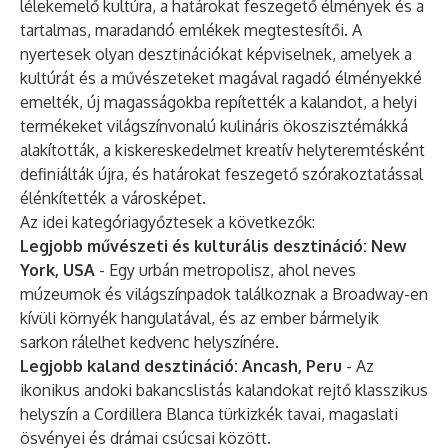
lélekemelő kultúra, a határokat feszegető élmények és a
tartalmas, maradandó emlékek megtestesítői. A
nyertesek olyan desztinációkat képviselnek, amelyek a
kultúrát és a művészeteket magával ragadó élményekké
emelték, új magasságokba repítették a kalandot, a helyi
termékeket világszínvonalú kulináris ökoszisztémákká
alakították, a kiskereskedelmet kreatív helyteremtésként
definiálták újra, és határokat feszegető szórakoztatással
élénkítették a városképet.
Az idei kategóriagyőztesek a következők:
Legjobb művészeti és kulturális desztináció: New
York, USA
- Egy urbán metropolisz, ahol neves
múzeumok és világszínpadok találkoznak a Broadway-en
kívüli környék hangulatával, és az ember bármelyik
sarkon rálelhet kedvenc helyszínére.
Legjobb kaland desztináció: Ancash, Peru
- Az
ikonikus andoki bakancslistás kalandokat rejtő klasszikus
helyszín a Cordillera Blanca türkizkék tavai, magaslati
ösvényei és drámai csúcsai között.