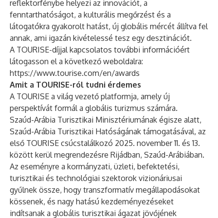
reflektorfénybe helyezi az innovációt, a
fenntarthatóságot, a kulturális megőrzést és a
látogatókra gyakorolt hatást, új globális mércét állítva fel
annak, ami igazán kivételessé tesz egy desztinációt.
A TOURISE-díjjal kapcsolatos további információért
látogasson el a következő weboldalra:
https://www.tourise.com/en/awards
Amit a TOURISE-ról tudni érdemes
A TOURISE a világ vezető platformja, amely új
perspektívát formál a globális turizmus számára.
Szaúd-Arábia Turisztikai Minisztériumának égisze alatt,
Szaúd-Arábia Turisztikai Hatóságának támogatásával, az
első TOURISE csúcstalálkozó 2025. november 11. és 13.
között kerül megrendezésre Rijádban, Szaúd-Arábiában.
Az eseményre a kormányzati, üzleti, befektetési,
turisztikai és technológiai szektorok vizionáriusai
gyűlnek össze, hogy transzformatív megállapodásokat
kössenek, és nagy hatású kezdeményezéseket
indítsanak a globális turisztikai ágazat jövőjének