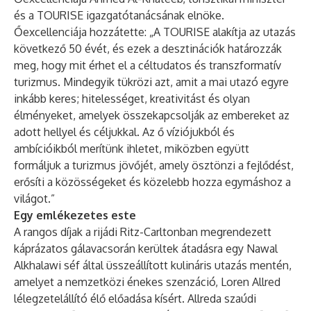
és a TOURISE igazgatótanácsának elnöke.
Őexcellenciája hozzátette: „A TOURISE alakítja az utazás
következő 50 évét, és ezek a desztinációk határozzák
meg, hogy mit érhet el a céltudatos és transzformatív
turizmus. Mindegyik tükrözi azt, amit a mai utazó egyre
inkább keres; hitelességet, kreativitást és olyan
élményeket, amelyek összekapcsolják az embereket az
adott hellyel és céljukkal. Az ő víziójukból és
ambícióikból merítünk ihletet, miközben együtt
formáljuk a turizmus jövőjét, amely ösztönzi a fejlődést,
erősíti a közösségeket és közelebb hozza egymáshoz a
világot.”
Egy emlékezetes este
A rangos díjak a rijádi Ritz-Carltonban megrendezett
káprázatos gálavacsorán kerültek átadásra egy Nawal
Alkhalawi séf által üsszeállított kulináris utazás mentén,
amelyet a nemzetközi énekes szenzáció, Loren Allred
lélegzetelállító élő előadása kísért. Allreda szaúdi