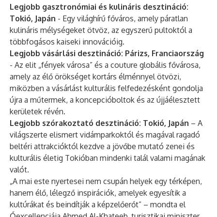
Legjobb gasztronómiai és kulináris desztináció:
Tokió, Japán
- Egy világhírű főváros, amely páratlan
kulináris mélységeket ötvöz, az egyszerű pultoktól a
többfogásos kaiseki innovációig.
Legjobb vásárlási desztináció: Párizs, Franciaország
- Az elit „fények városa” és a couture globális fővárosa,
amely az élő örökséget kortárs élménnyel ötvözi,
miközben a vásárlást kulturális felfedezésként gondolja
újra a műtermek, a koncepcióboltok és az újjáélesztett
kerületek révén.
Legjobb szórakoztató desztináció: Tokió, Japán
– A
világszerte elismert vidámparkoktól és magával ragadó
beltéri attrakcióktól kezdve a jövőbe mutató zenei és
kulturális életig Tokióban mindenki talál valami magának
valót.
„A mai este nyertesei nem csupán helyek egy térképen,
hanem élő, lélegző inspirációk, amelyek egyesítik a
kultúrákat és beindítják a képzelőerőt” – mondta el
Őexcellenciája Ahmed Al-Khateeb, turisztikai miniszter