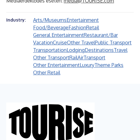
Médiaérdeklődés esetén:
media@TOURISE.com
Arts/Museums
Entertainment
Industry:
Food/Beverage
Fashion
Retail
General Entertainment
Restaurant/Bar
Vacation
Cruise
Other Travel
Public Transport
Transportation
Lodging
Destinations
Travel
Other Transport
Rail
Air
Transport
Other Entertainment
Luxury
Theme Parks
Other Retail