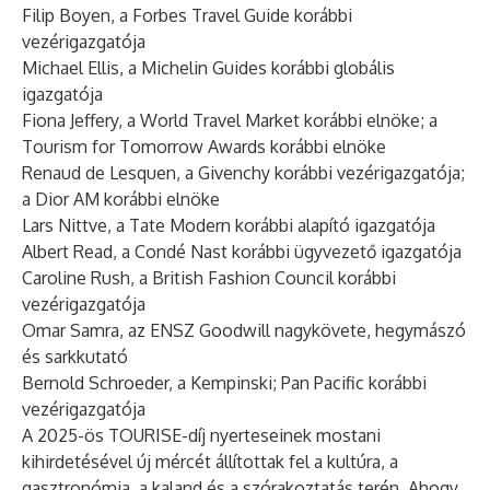
Filip Boyen, a Forbes Travel Guide korábbi
vezérigazgatója
Michael Ellis, a Michelin Guides korábbi globális
igazgatója
Fiona Jeffery, a World Travel Market korábbi elnöke; a
Tourism for Tomorrow Awards korábbi elnöke
Renaud de Lesquen, a Givenchy korábbi vezérigazgatója;
a Dior AM korábbi elnöke
Lars Nittve, a Tate Modern korábbi alapító igazgatója
Albert Read, a Condé Nast korábbi ügyvezető igazgatója
Caroline Rush, a British Fashion Council korábbi
vezérigazgatója
Omar Samra, az ENSZ Goodwill nagykövete, hegymászó
és sarkkutató
Bernold Schroeder, a Kempinski; Pan Pacific korábbi
vezérigazgatója
A 2025-ös TOURISE-díj nyerteseinek mostani
kihirdetésével új mércét állítottak fel a kultúra, a
gasztronómia, a kaland és a szórakoztatás terén. Ahogy