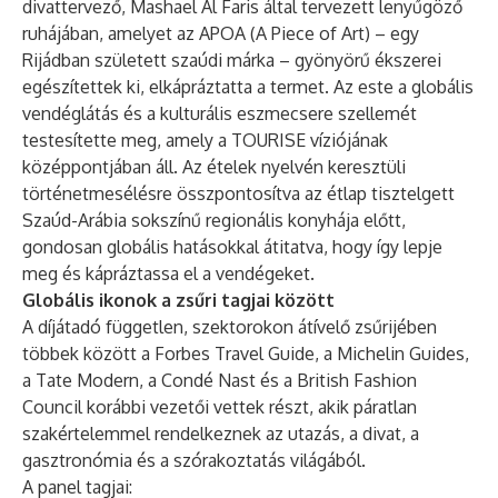
divattervező, Mashael Al Faris által tervezett lenyűgöző
ruhájában, amelyet az APOA (A Piece of Art) – egy
Rijádban született szaúdi márka – gyönyörű ékszerei
egészítettek ki, elkápráztatta a termet. Az este a globális
vendéglátás és a kulturális eszmecsere szellemét
testesítette meg, amely a TOURISE víziójának
középpontjában áll. Az ételek nyelvén keresztüli
történetmesélésre összpontosítva az étlap tisztelgett
Szaúd-Arábia sokszínű regionális konyhája előtt,
gondosan globális hatásokkal átitatva, hogy így lepje
meg és kápráztassa el a vendégeket.
Globális ikonok a zsűri tagjai között
A díjátadó független, szektorokon átívelő zsűrijében
többek között a Forbes Travel Guide, a Michelin Guides,
a Tate Modern, a Condé Nast és a British Fashion
Council korábbi vezetői vettek részt, akik páratlan
szakértelemmel rendelkeznek az utazás, a divat, a
gasztronómia és a szórakoztatás világából.
A panel tagjai: