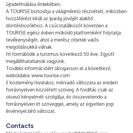
újradefiniálása érdekében.
A TOURISE biztosítja a világméretű részvételt, miközben
hozzáférést kínál az iparág jövőjét alakító
döntéshozókhoz. A csúcstalálkozót követően a
TOURISE egész évben működő platformként folytatja
tevékenységét, ahol a merész ötletek valós
megoldásokká válnak.
Itt formálódik a turizmus következő 50 éve. Együtt
megállíthatatlanok vagyunk.
További információért látogasson el a következő
weboldalra:
www.tourise.com
E közlemény hivatalos, mérvadó változata az eredeti
forrásnyelven közzétett szöveg. A fordítás csak az
olvasó kényelmét szolgálja, és összevetendo a
forrásnyelven írt szöveggel, amely az egyetlen jogi
érvénnyel bíró változat.
Contacts