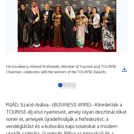
His Excellency Ahmed Al-Khateeb, Minister of Tourism and TOURISE
TOU
Chairman, celebrates with the winners of the TOURISE Awards
TO
RIJÁD, Szaúd-Arábia--(
BUSINESS WIRE
)--
Kihirdették a
TOURISE-díj első nyerteseit, amely olyan desztinációkat
ismer el, amelyek újradefiniálják a felfedezést, a
vendéglátást és a kulturális kapcsolatokat a modern
utazók számára, új mércét állítva az innováció és a