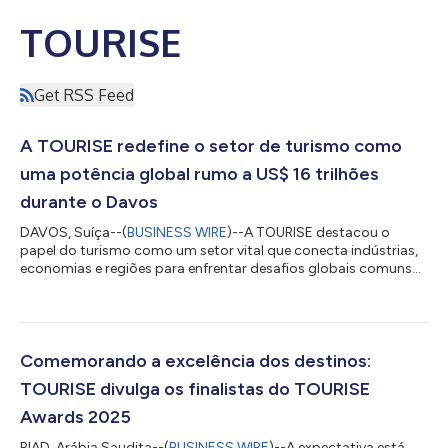
TOURISE
Get RSS Feed
A TOURISE redefine o setor de turismo como
uma potência global rumo a US$ 16 trilhões
durante o Davos
DAVOS, Suíça--(
BUSINESS WIRE
)--A TOURISE destacou o
papel do turismo como um setor vital que conecta indústrias,
economias e regiões para enfrentar desafios globais comuns
no Fórum Econômico Mundial em Davos. Frequentemente
negligenciado como uma indústria isolada, o turismo foi
reconhecido pela TOURISE como um setor estratégico,
contribuindo com um em cada dez dólares para o PIB global e
impulsionando todos os setores em que atua. Sua Excelência
Comemorando a excelência dos destinos:
Ahmed Al Khateeb, Ministro do Turismo da Arábia...
TOURISE divulga os finalistas do TOURISE
Awards 2025
RIAD, Arábia Saudita--(
BUSINESS WIRE
)--A expectativa está