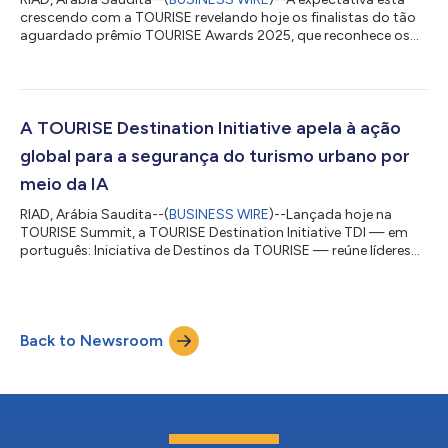
crescendo com a TOURISE revelando hoje os finalistas do tão
aguardado prêmio TOURISE Awards 2025, que reconhece os
principais destinos globais que estão reescrevendo a própria
definição de exploração. Doze destinos foram nomeados
finalistas do TOURISE Awards deste ano, definindo o ritmo
para o futuro do turismo. Juntos, eles representam lugares do
mundo inteiro que não estão apenas mudando o jogo da
A TOURISE Destination Initiative apela à ação
excelência em destinos, mas também est...
global para a segurança do turismo urbano por
meio da IA
RIAD, Arábia Saudita--(
BUSINESS WIRE
)--Lançada hoje na
TOURISE Summit, a TOURISE Destination Initiative TDI — em
português: Iniciativa de Destinos da TOURISE — reúne líderes
globais do governo, organizações internacionais, academia e
setor privado para transformar destinos em laboratórios vivos
para a inovação no turismo. Guiada por sua Declaração de
Princípios, a TDI defende a segurança, a gestão ambiental, a
Back to Newsroom
preservação cultural e o desenvolvimento centrado na
comunidade por meio de tecnologi...