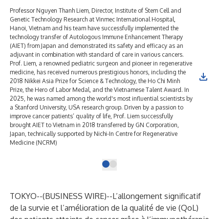
Professor Nguyen Thanh Liem, Director, Institute of Stem Cell and
Genetic Technology Research at Vinmec International Hospital,
Hanoi, Vietnam and his team have successfully implemented the
technology transfer of Autologous Immune Enhancement Therapy
(AIET) from Japan and demonstrated its safety and efficacy as an
adjuvant in combination with standard of care in various cancers.
Prof. Liem, a renowned pediatric surgeon and pioneer in regenerative
medicine, has received numerous prestigious honors, including the
2018 Nikkei Asia Prize for Science & Technology, the Ho Chi Minh
Prize, the Hero of Labor Medal, and the Vietnamese Talent Award. In
2025, he was named among the world's most influential scientists by
a Stanford University, USA research group. Driven by a passion to
improve cancer patients’ quality of life, Prof. Liem successfully
brought AIET to Vietnam in 2018 transferred by GN Corporation,
Japan, technically supported by Nichi-In Centre for Regenerative
Medicine (NCRM)
TOKYO--(
BUSINESS WIRE
)--
L’allongement significatif
de la survie et l’amélioration de la qualité de vie (QoL)