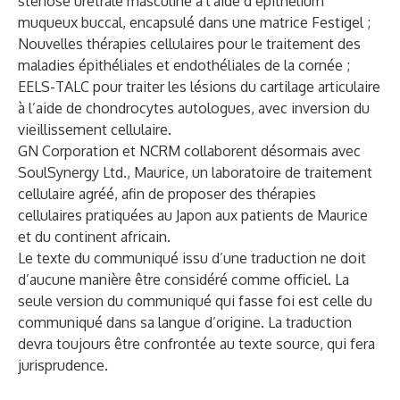
sténose urétrale masculine
à l’aide d’
épithélium
muqueux buccal
,
encapsulé dans une matrice Festigel
;
Nouvelles thérapies cellulaires pour le traitement des
maladies
épithéliales
et
endothéliales
de la cornée ;
EELS-TALC
pour traiter les lésions du cartilage articulaire
à l’aide de
chondrocytes autologues
, avec
inversion du
vieillissement cellulaire
.
GN Corporation et
NCRM
collaborent désormais avec
SoulSynergy Ltd.
, Maurice, un laboratoire de traitement
cellulaire agréé, afin de proposer des thérapies
cellulaires pratiquées au Japon aux patients de Maurice
et du continent africain.
Le texte du communiqué issu d’une traduction ne doit
d’aucune manière être considéré comme officiel. La
seule version du communiqué qui fasse foi est celle du
communiqué dans sa langue d’origine. La traduction
devra toujours être confrontée au texte source, qui fera
jurisprudence.