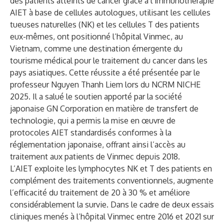
des patients atteints de cancer grâce à l’
immunothérapie
AIET
à base de cellules autologues, utilisant les cellules
tueuses naturelles (NK) et les cellules T des patients
eux-mêmes, ont positionné l’
hôpital Vinmec
, au
Vietnam, comme une destination émergente du
tourisme médical pour le traitement du cancer dans les
pays asiatiques. Cette réussite a été présentée par le
professeur Nguyen Thanh Liem lors du
NCRM NICHE
2025
. Il a salué le soutien apporté par la société
japonaise
GN Corporation
en matière de transfert de
technologie, qui a permis la mise en œuvre de
protocoles AIET standardisés conformes à la
réglementation japonaise
, offrant ainsi l’accès au
traitement aux patients de Vinmec depuis 2018.
L’AIET exploite les
lymphocytes NK et T
des patients en
complément des traitements conventionnels,
augmente
l’efficacité du traitement de 20 à 30 %
et améliore
considérablement la survie. Dans le cadre de deux essais
cliniques menés à l’hôpital Vinmec entre 2016 et 2021 sur