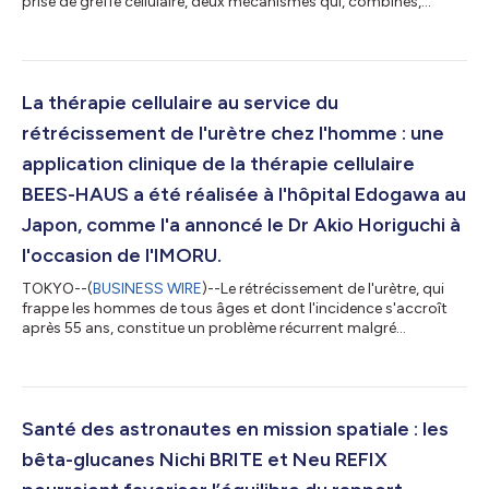
prise de greffe cellulaire, deux mécanismes qui, combinés,
permettent de soigner la sténose urétrale. Les résultats de sa
version simplifiée, BHES-HAUS, seront présentés lors de l’AUA
2026 Une découverte scientifique révolutionnaire, dévoilant le
mécanisme de cicatrisation réussi de la sténose urétrale grâce à
la thérapie cellulaire BEES-HAUS, a été rapportée par des m...
La thérapie cellulaire au service du
rétrécissement de l'urètre chez l'homme : une
application clinique de la thérapie cellulaire
BEES-HAUS a été réalisée à l'hôpital Edogawa au
Japon, comme l'a annoncé le Dr Akio Horiguchi à
l'occasion de l'IMORU.
TOKYO--(
BUSINESS WIRE
)--Le rétrécissement de l'urètre, qui
frappe les hommes de tous âges et dont l'incidence s'accroît
après 55 ans, constitue un problème récurrent malgré
l'existence de plusieurs traitement. Grâce à la transplantation
de cellules autologues de tissu buccal produites en laboratoire
(BEES-HAUS ), le Dr Akio Horiguchi a pratiqué avec succès la
première transplantation clinique à l'hôpital Edogawa, au
Japon, conformément à la loi japonaise sur la médecine
Santé des astronautes en mission spatiale : les
régénérative, et l'a pré...
bêta-glucanes Nichi BRITE et Neu REFIX