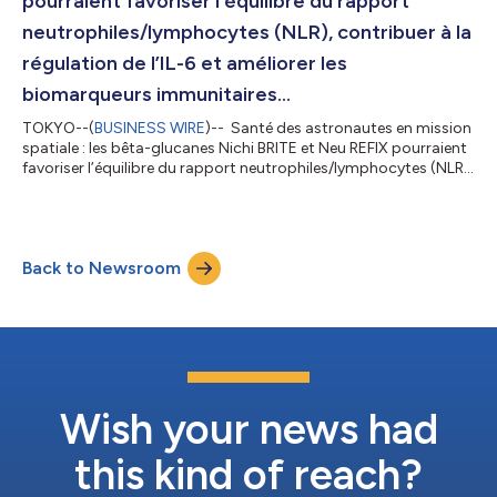
pourraient favoriser l’équilibre du rapport
neutrophiles/lymphocytes (NLR), contribuer à la
régulation de l’IL-6 et améliorer les
biomarqueurs immunitaires...
TOKYO--(
BUSINESS WIRE
)-- Santé des astronautes en mission
spatiale : les bêta-glucanes Nichi BRITE et Neu REFIX pourraient
favoriser l’équilibre du rapport neutrophiles/lymphocytes (NLR),
contribuer à la régulation de l’IL-6 et améliorer les biomarqueurs
immunitaires associés au vieillissement et à la longévité Le
rapport neutrophiles/lymphocytes (NLR) est un biomarqueur
essentiel de la santé des astronautes pendant les missions
Back to Newsroom
spatiales, ainsi que des maladies liées au vieillissement, de l’i...
Wish your news had
this kind of reach?