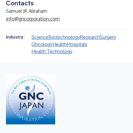
Contacts
Samuel JK Abraham
info@gncorporation.com
Science
Biotechnology
Research
Surgery
Industry:
Oncology
Health
Hospitals
Health Technology