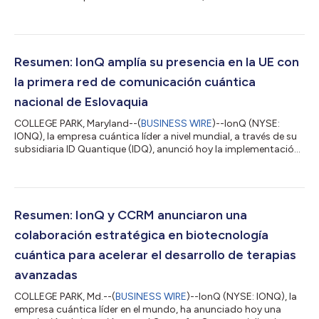
de uptownBasel, el campus de innovación de Suiza. El contrato
extendido otorga a QuantumBasel la propiedad de su sistema
existente, el IonQ Forte Enterprise, y asegura la propiedad de un
sistema de nueva generación, el IonQ Tempo. Este nuevo
acuerdo eleva el valor total de la colaboración entre
Resumen: IonQ amplía su presencia en la UE con
QuantumBasel e IonQ a más de...
la primera red de comunicación cuántica
nacional de Eslovaquia
COLLEGE PARK, Maryland--(
BUSINESS WIRE
)--IonQ (NYSE:
IONQ), la empresa cuántica líder a nivel mundial, a través de su
subsidiaria ID Quantique (IDQ), anunció hoy la implementación
de la primera red de comunicación cuántica nacional de
Eslovaquia. Desarrollada en alianza con el Instituto de Física de
la Academia Eslovaca de Ciencias (IPSAS), el nuevo sistema
incluye una arquitectura híbrida resiliente diseñada para
fortalecer la infraestructura de ciberseguridad del país y brindar
Resumen: IonQ y CCRM anunciaron una
soporte a los...
colaboración estratégica en biotecnología
cuántica para acelerar el desarrollo de terapias
avanzadas
COLLEGE PARK, Md.--(
BUSINESS WIRE
)--IonQ (NYSE: IONQ), la
empresa cuántica líder en el mundo, ha anunciado hoy una