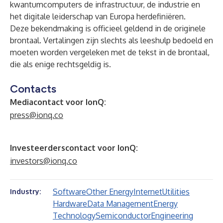
kwantumcomputers de infrastructuur, de industrie en
het digitale leiderschap van Europa herdefiniëren.
Deze bekendmaking is officieel geldend in de originele
brontaal. Vertalingen zijn slechts als leeshulp bedoeld en
moeten worden vergeleken met de tekst in de brontaal,
die als enige rechtsgeldig is.
Contacts
Mediacontact voor IonQ:
press@ionq.co
Investeerderscontact voor IonQ:
investors@ionq.co
Software
Other Energy
Internet
Utilities
Industry:
Hardware
Data Management
Energy
Technology
Semiconductor
Engineering