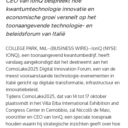
CEO van IonQ bespreekt hoe
kwantumtechnologie innovatie en
economische groei versnelt op het
toonaangevende technologie- en
beleidsforum van Italië
COLLEGE PARK, Md.--(
BUSINESS WIRE
)--
IonQ (NYSE:
IONQ), een toonaangevend kwantumbedrijf, heeft
vandaag aangekondigd dat het deelneemt aan het
ComoLake2025 Digital Innovation Forum
, een van de
meest vooraanstaande technologie-evenementen in
Italië gericht op digitale transformatie, infrastructuur en
innovatiebeleid.
Tijdens ComoLake2025, dat van 14 tot 17 oktober
plaatsvindt in het Villa Erba International Exhibition and
Congress Center in Cernobbio, zal Niccolò de Masi,
voorzitter en CEO van IonQ, een speciale toespraak
houden waarin hij strategische inzichten geeft over hoe