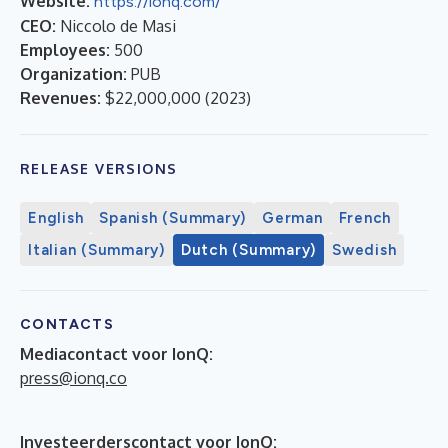
Website:
https://ionq.com/
CEO:
Niccolo de Masi
Employees:
500
Organization:
PUB
Revenues:
$22,000,000
(
2023
)
RELEASE VERSIONS
English
Spanish (Summary)
German
French
Italian (Summary)
Dutch (Summary)
Swedish
CONTACTS
Mediacontact voor IonQ:
press@ionq.co
Investeerderscontact voor IonQ: