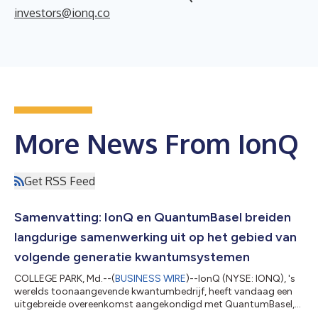
investors@ionq.co
More News From IonQ
Get RSS Feed
Samenvatting: IonQ en QuantumBasel breiden
langdurige samenwerking uit op het gebied van
volgende generatie kwantumsystemen
COLLEGE PARK, Md.--(
BUSINESS WIRE
)--IonQ (NYSE: IONQ), 's
werelds toonaangevende kwantumbedrijf, heeft vandaag een
uitgebreide overeenkomst aangekondigd met QuantumBasel,
het kwantuminitiatief van uptownBasel, de innovatiecampus