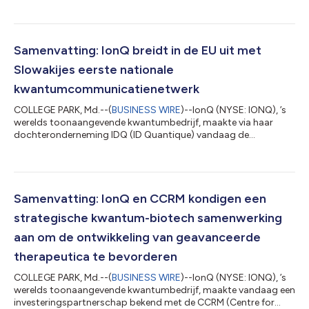
van Zwitserland. Het verlengde contract verleent
QuantumBasel het recht om eigenaar te worden van het
bestaande IonQ Forte Enterprise-systeem en verzekert het recht
op een Tempo-systeem van de volgende generatie. Deze nieuwe
Samenvatting: IonQ breidt in de EU uit met
overeenkomst brengt de totale waarde van de s...
Slowakijes eerste nationale
kwantumcommunicatienetwerk
COLLEGE PARK, Md.--(
BUSINESS WIRE
)--IonQ (NYSE: IONQ), ’s
werelds toonaangevende kwantumbedrijf, maakte via haar
dochteronderneming IDQ (ID Quantique) vandaag de
ontplooiing bekend van Slowakijes eerste nationale
kwantumcommunicatienetwerk. Het nieuwe systeem,
ontwikkeld in samenwerking met de IPSAS (Institute of Physics,
Slovak Academy of Sciences), heeft een robuuste hybride
architectuur, ontworpen om de cybersecurity-infrastructuur
Samenvatting: IonQ en CCRM kondigen een
van het land te versterken en Europa’s digitale kwantumprogr...
strategische kwantum-biotech samenwerking
aan om de ontwikkeling van geavanceerde
therapeutica te bevorderen
COLLEGE PARK, Md.--(
BUSINESS WIRE
)--IonQ (NYSE: IONQ), ’s
werelds toonaangevende kwantumbedrijf, maakte vandaag een
investeringspartnerschap bekend met de CCRM (Centre for