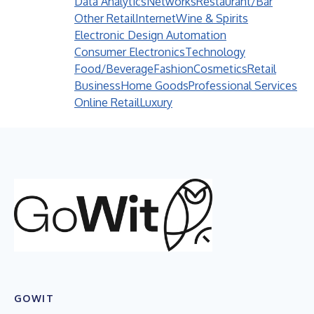
Data Analytics
Networks
Restaurant/Bar
Other Retail
Internet
Wine & Spirits
Electronic Design Automation
Consumer Electronics
Technology
Food/Beverage
Fashion
Cosmetics
Retail
Business
Home Goods
Professional Services
Online Retail
Luxury
GOWIT