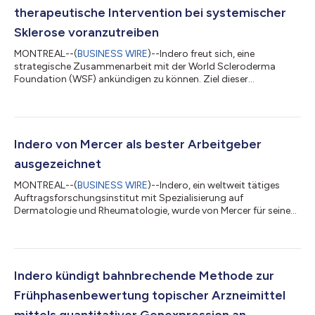
therapeutische Intervention bei systemischer
Sklerose voranzutreiben
MONTREAL--(
BUSINESS WIRE
)--Indero freut sich, eine
strategische Zusammenarbeit mit der World Scleroderma
Foundation (WSF) ankündigen zu können. Ziel dieser
Kooperation ist die Unterstützung der WSF SHIELD-
Plattformstudie, einer randomisierten, doppelblinden,
adaptiven klinischen Plattformstudie zur Bewertung mehrerer
Prüfpräparate (Investigational Medicinal Products, IMPs) für
Patienten, die die VEDOSS-Kriterien erfüllen. Im Rahmen dieser
Indero von Mercer als bester Arbeitgeber
Studie wird eine Intervention in den frühesten Stadien d...
ausgezeichnet
MONTREAL--(
BUSINESS WIRE
)--Indero, ein weltweit tätiges
Auftragsforschungsinstitut mit Spezialisierung auf
Dermatologie und Rheumatologie, wurde von Mercer für seine
herausragenden Leistungen als bester Arbeitgeber
ausgezeichnet. Indero ist stolz auf sein langjähriges
Engagement für die Schaffung einer Arbeitskultur, die von
Vertrauen, Fairness und sinnvollen Mitarbeitererfahrungen
geprägt ist, und ist überzeugt, dass diese Auszeichnung
Indero kündigt bahnbrechende Methode zur
unseren positiven Einfluss im Jahr 2025 widerspiegelt. Das...
Frühphasenbewertung topischer Arzneimittel
mittels quantitativer Genexpression an