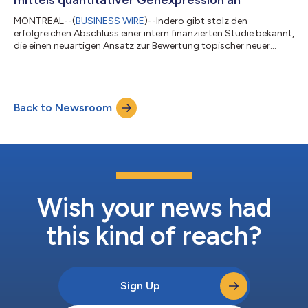
MONTREAL--(
BUSINESS WIRE
)--Indero gibt stolz den
erfolgreichen Abschluss einer intern finanzierten Studie bekannt,
die einen neuartigen Ansatz zur Bewertung topischer neuer
chemischer Wirkstoffe („New Chemical Entities“, NCE) in der
klinischen Forschung der Frühphase vorstellt. Diese innovative
Methode nutzt quantitative Genexpressionsanalysen, um die
Wirksamkeit von Medikamenten schnell und kostengünstig zu
Back to Newsroom
bewerten. Dr. Robert Bissonnette, Executive Chairman und
Gründer von Indero, der die St...
Wish your news had
this kind of reach?
Sign Up