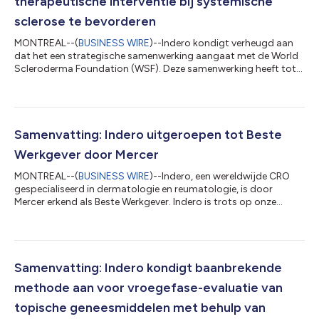
therapeutische interventie bij systemische
sclerose te bevorderen
MONTREAL--(
BUSINESS WIRE
)--Indero kondigt verheugd aan
dat het een strategische samenwerking aangaat met de World
Scleroderma Foundation (WSF). Deze samenwerking heeft tot
doel het WSF SHIELD-platformonderzoek te ondersteunen. Het
gerandomiseerde, dubbelblinde, adaptief klinische
platformonderzoek is opgezet om meerdere
onderzoeksgeneesmiddelen (IMP's) te evalueren voor patiënten
die voldoen aan de VEDOSS-criteria. Dit onderzoek heeft tot
Samenvatting: Indero uitgeroepen tot Beste
doel in de vroegste stadia van systemische sclerose in t...
Werkgever door Mercer
MONTREAL--(
BUSINESS WIRE
)--Indero, een wereldwijde CRO
gespecialiseerd in dermatologie en reumatologie, is door
Mercer erkend als Beste Werkgever. Indero is trots op onze
langetermijninzet voor het opbouwen van een werkcultuur die
wordt gekenmerkt door vertrouwen, eerlijkheid en
betekenisvolle medewerkerservaringen, en gelooft dat deze
onderscheiding onze positieve impact in 2025 weerspiegelt.
Het certificeringsprogramma Best Employers in Canada –
Samenvatting: Indero kondigt baanbrekende
Powered by Mercer erkent organisaties die conse...
methode aan voor vroegefase-evaluatie van
topische geneesmiddelen met behulp van