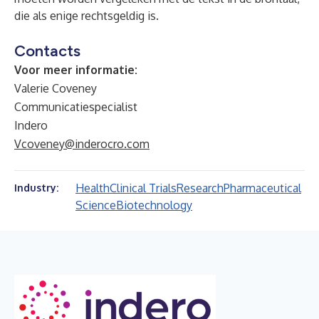
die als enige rechtsgeldig is.
Contacts
Voor meer informatie:
Valerie Coveney
Communicatiespecialist
Indero
Vcoveney@inderocro.com
Health
Clinical Trials
Research
Pharmaceutical
Industry:
Science
Biotechnology