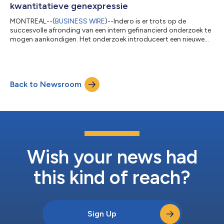
kwantitatieve genexpressie
MONTREAL--(
BUSINESS WIRE
)--Indero is er trots op de
succesvolle afronding van een intern gefinancierd onderzoek te
mogen aankondigen. Het onderzoek introduceert een nieuwe
aanpak voor het evalueren van actuele nieuwe chemische
entiteiten (NCE) in klinisch onderzoek in de vroege fase. Deze
innovatieve methode maakt gebruik van kwantitatieve
genexpressieanalyse om de werkzaamheid van geneesmiddelen
Back to Newsroom
snel en kosteneffectief te beoordelen. Dr. Robert Bissonnette,
uitvoerend voorzitter en oprichter v...
Wish your news had
this kind of reach?
Sign Up