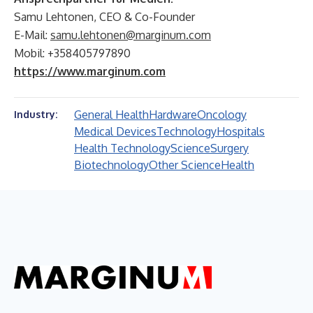
Samu Lehtonen, CEO & Co-Founder
E-Mail:
samu.lehtonen@marginum.com
Mobil: +358405797890
https://www.marginum.com
General Health
Hardware
Oncology
Industry:
Medical Devices
Technology
Hospitals
Health Technology
Science
Surgery
Biotechnology
Other Science
Health