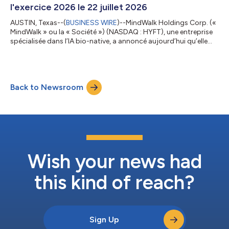
l'exercice 2026 le 22 juillet 2026
AUSTIN, Texas--(
BUSINESS WIRE
)--MindWalk Holdings Corp. («
MindWalk » ou la « Société ») (NASDAQ : HYFT), une entreprise
spécialisée dans l’IA bio-native, a annoncé aujourd’hui qu’elle
publierait ses résultats financiers pour le quatrième trimestre et
l’ensemble de l’exercice 2026, et qu’elle tiendrait une conférence
téléphonique le mercredi 22 juillet 2026, à 17 h, heure de l’Est.
Les résultats financiers seront publiés dans un communiqué de
Back to Newsroom
presse avant la conférence téléphonique, qui compren...
Wish your news had
this kind of reach?
Sign Up