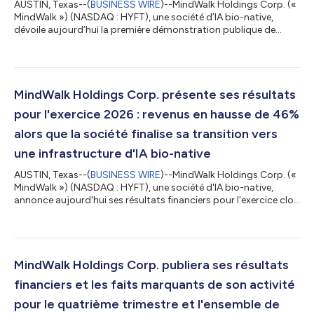
AUSTIN, Texas--(
BUSINESS WIRE
)--MindWalk Holdings Corp. («
MindWalk ») (NASDAQ : HYFT), une société d’IA bio-native,
dévoile aujourd’hui la première démonstration publique de
ReefIQ™, sa couche de contexte biologique pour la découverte
de médicaments optimisée par l’IA, exécutée sur AMD Instinct™
lors de l’Advancing AI 2026 d’AMD à San Francisco. MindWalk
participe aux démonstrations AMD Instinct™, figurant dans
l’une des quatre vignettes de démonstration personnalisées,
MindWalk Holdings Corp. présente ses résultats
accompagnée d’un entret...
pour l'exercice 2026 : revenus en hausse de 46%
alors que la société finalise sa transition vers
une infrastructure d'IA bio-native
AUSTIN, Texas--(
BUSINESS WIRE
)--MindWalk Holdings Corp. («
MindWalk ») (NASDAQ : HYFT), une société d'IA bio-native,
annonce aujourd'hui ses résultats financiers pour l'exercice clos
le 30 avril 2026. Tous les chiffres sont en dollars canadiens, sauf
mention contraire. L'exercice 2026 a été l'année où MindWalk a
achevé sa transition de la construction de sa technologie au
déploiement de celle-ci. Le chiffre d'affaires a augmenté de 46%
en glissement annuel, la marge brute a augmenté, la perte n...
MindWalk Holdings Corp. publiera ses résultats
financiers et les faits marquants de son activité
pour le quatrième trimestre et l'ensemble de