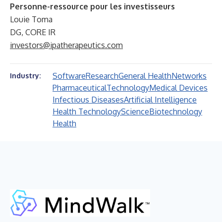
Personne-ressource pour les investisseurs
Louie Toma
DG, CORE IR
investors@ipatherapeutics.com
Software
Research
General Health
Networks
Industry:
Pharmaceutical
Technology
Medical Devices
Infectious Diseases
Artificial Intelligence
Health Technology
Science
Biotechnology
Health