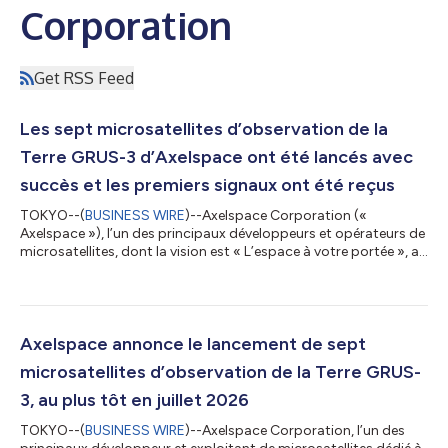
Corporation
Get RSS Feed
Les sept microsatellites d’observation de la
Terre GRUS-3 d’Axelspace ont été lancés avec
succès et les premiers signaux ont été reçus
TOKYO--(
BUSINESS WIRE
)--Axelspace Corporation («
Axelspace »), l’un des principaux développeurs et opérateurs de
microsatellites, dont la vision est « L’espace à votre portée », a
annoncé que les sept microsatellites d’observation de la Terre
GRUS-3 de nouvelle génération avaient été lancés avec succès
et que les premiers signaux radio avaient été reçus. Les satellites
GRUS-3 ont été intégrés par Exolaunch et lancés à bord d’une
fusée Falcon 9 de SpaceX depuis la base de la Vandenberg
Axelspace annonce le lancement de sept
Space For...
microsatellites d’observation de la Terre GRUS-
3, au plus tôt en juillet 2026
TOKYO--(
BUSINESS WIRE
)--Axelspace Corporation, l’un des