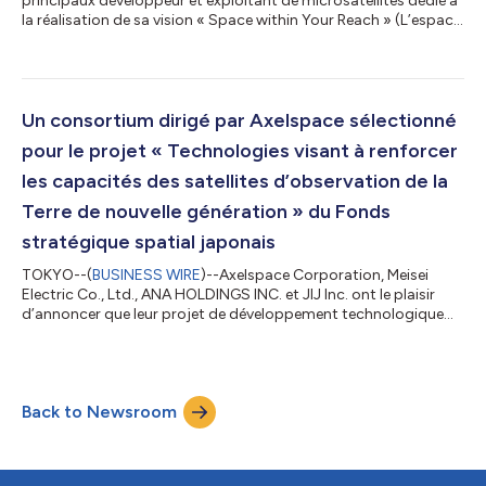
principaux développeur et exploitant de microsatellites dédié à
la réalisation de sa vision « Space within Your Reach » (L’espace
à votre portée), a annoncé aujourd’hui que GRUS-3, ensemble
de sept microsatellites d’observation de la Terre de nouvelle
génération, doit être lancé au plus tôt en juillet 2026. Les sept
microsatellites GRUS-3 seront lancés dans le cadre de la
mission partagée Transporter-17 via Exolaunch, leader mondial
Un consortium dirigé par Axelspace sélectionné
dans l...
pour le projet « Technologies visant à renforcer
les capacités des satellites d’observation de la
Terre de nouvelle génération » du Fonds
stratégique spatial japonais
TOKYO--(
BUSINESS WIRE
)--Axelspace Corporation, Meisei
Electric Co., Ltd., ANA HOLDINGS INC. et JIJ Inc. ont le plaisir
d’annoncer que leur projet de développement technologique
proposé conjointement a été sélectionné pour le Fonds
stratégique spatial de l’Agence japonaise d’exploration
aérospatiale (JAXA) dans le cadre du thème « Technologies
visant à renforcer les capacités des satellites d’observation de
Back to Newsroom
la Terre de nouvelle génération ». Résumé du projet (prévu)
Thème de développement techno...