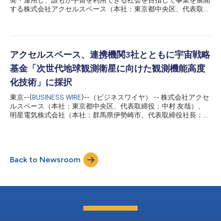
発・運用し、誰もが宇宙を利用できる社会を目指して事業を展開
を当社で受信しました。現在、衛星の状態は正常です。 当社は
する株式会社アクセルスペース（本社：東京都中央区、代表取締
今後、GRUS-3で取得した地球観測データによるサービス提供に
役：中村友哉、以下「当社」）は、次世代地球観測衛星「GRUS-
向けて、衛星の軌道上での健全性を確認するためのクリティカル
3（グルーススリー）」7機を2026年7月以降に打ち上げる予定
運用を進めてまいります。 GRUS-3に関する過去...
であることをお知らせいたします。 GRUS-3の衛星7機は、打ち
上げミッション管理、衛星統合、展開サービスにおける世界的リ
ーダーであるExolaunch社を通じて、相乗りミッション
アクセルスペース、連携機関3社とともに宇宙戦略
Transporter-17に搭載されて米国カリフォルニア州のヴァンデン
基金「次世代地球観測衛星に向けた観測機能高度
バーグ宇宙軍基地から打ち上げられる予定です。 当社は地球観
測データ提供事業「AxelGlobe（アクセルグローブ）」におい
化技術」に採択
て、光学センサを搭載した小型衛星「GRUS-1（グルースワ
東京--(
BUSINESS WIRE
)--（ビジネスワイヤ） -- 株式会社アクセ
ン）」5機を運用しています。その後継機であるGRUS-3の打ち上
ルスペース（本社：東京都中央区、代表取締役：中村 友哉）、
げにより、自社の衛星コンステレーションを10機以上の体制に増
明星電気株式会社（本社：群馬県伊勢崎市、代表取締役社長：夏
強します。 ■広範囲かつ高頻度な観測を実現 GRUS-3は高度
明 正伸）、ANAホールディングス株式会社（本社：東京都港
585kmから、地球上の同一地点を1日1回の頻度＊1で観測可...
区、代表取締役社長：芝田 浩二）、株式会社JIJ（本社：東京都
港区、代表取締役CEO：山城 悠）の4社は、国立研究開発法人宇
宙航空研究開発機構（JAXA）が公募する宇宙戦略基金の技術開
Back to Newsroom
発テーマ「次世代地球観測衛星に向けた観測機能高度化技術」に
おいて、提案した技術開発課題が採択されたことをお知らせいた
します。 今回採択された宇宙戦略基金事業の概要 技術開発テー
マ名：次世代地球観測衛星に向けた観測機能高度化技術 技術開
発課題名：衛星編隊・旅客機観測によるCO2発生源別排出量・吸
収モニタ 代表機関：株式会社アクセルスペース（研究代表者：
久世 暁彦） 連携機関： 明星電気株式会社（研究分担者：村尾