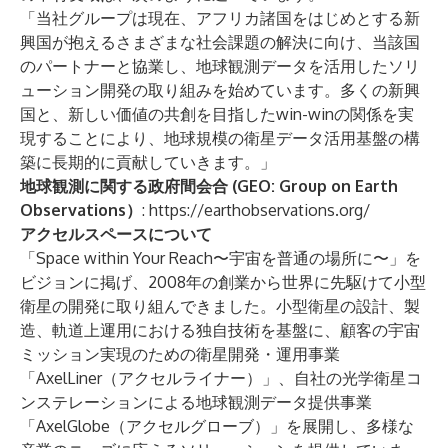
「当社グループは現在、アフリカ諸国をはじめとする新
興国が抱えるさまざまな社会課題の解決に向け、当該国
のパートナーと協業し、地球観測データを活用したソリ
ューション開発の取り組みを始めています。多くの新興
国と、新しい価値の共創を目指したwin-winの関係を実
現することにより、地球規模の衛星データ活用基盤の構
築に長期的に貢献していきます。」
地球観測に関する政府間会合 (GEO: Group on Earth
Observations）
:
https://earthobservations.org/
アクセルスペースについて
「Space within Your Reach〜宇宙を普通の場所に〜」を
ビジョンに掲げ、2008年の創業から世界に先駆けて小型
衛星の開発に取り組んできました。小型衛星の設計、製
造、軌道上運用における独自技術を基盤に、顧客の宇宙
ミッション実現のための衛星開発・運用事業
「AxelLiner（アクセルライナー）」、自社の光学衛星コ
ンステレーションによる地球観測データ提供事業
「AxelGlobe（アクセルグローブ）」を展開し、多様な