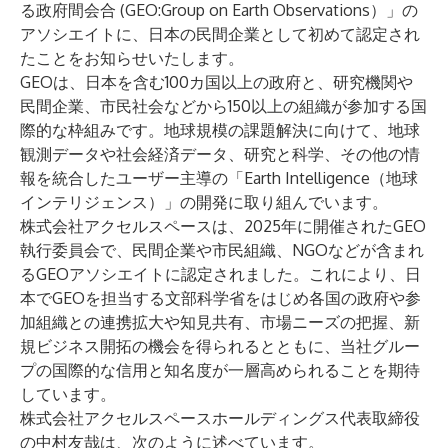
る政府間会合 (GEO:Group on Earth Observations）」の
アソシエイトに、日本の民間企業として初めて認定され
たことをお知らせいたします。
GEOは、日本を含む100カ国以上の政府と、研究機関や
民間企業、市民社会などから150以上の組織が参加する国
際的な枠組みです。地球規模の課題解決に向けて、地球
観測データや社会経済データ、研究と科学、その他の情
報を統合したユーザー主導の「Earth Intelligence（地球
インテリジェンス）」の開発に取り組んでいます。
株式会社アクセルスペースは、2025年に開催されたGEO
執行委員会で、民間企業や市民組織、NGOなどが含まれ
るGEOアソシエイトに認定されました。これにより、日
本でGEOを担当する文部科学省をはじめ各国の政府や参
加組織との連携拡大や知見共有、市場ニーズの把握、新
規ビジネス開拓の機会を得られるとともに、当社グルー
プの国際的な信用と知名度が一層高められることを期待
しています。
株式会社アクセルスペースホールディングス代表取締役
の中村友哉は、次のように述べています。