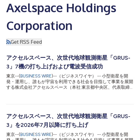
Axelspace Holdings
Corporation
Get RSS Feed
アクセルスペース、次世代地球観測衛星「GRUS-
3」7機の打ち上げおよび電波受信成功
東京--(
BUSINESS WIRE
)--（ビジネスワイヤ） -- 小型衛星を開
発・運用し、誰もが宇宙を利用できる社会を目指して事業を展開
する株式会社アクセルスペース（本社:東京都中央区、代表取締
役:中村友哉、以下「当社」）は、次世代地球観測衛星「GRUS-
3（グルーススリー）」の打ち上げおよび、軌道投入された衛星
からの電波受信に成功したことをお知らせいたします。 GRUS-3
の7機は2026年7月7日（火）午後4時12分（日本時間）、打ち上
げインテグレーターであるExolaunch社を通じて相乗りミッショ
アクセルスペース、次世代地球観測衛星「GRUS-
ンTransporter-17に搭載され、米国カリフォルニア州のヴァンデ
3」を2026年7月以降に打ち上げ
ンバーグ宇宙軍基地からSpaceXのFalcon 9ロケットにより打ち
上げられました。予定していた軌道への投入に成功し、軌道上の
東京--(
BUSINESS WIRE
)--（ビジネスワイヤ） -- 小型衛星を開
7機すべての衛星から地上への最初の電波（ファーストボイス）