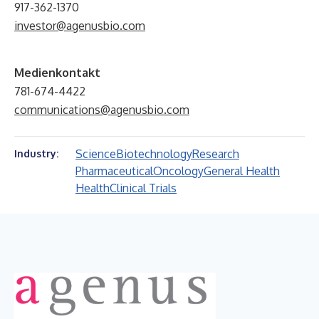
917-362-1370
investor@agenusbio.com
Medienkontakt
781-674-4422
communications@agenusbio.com
Science
Biotechnology
Research
Industry:
Pharmaceutical
Oncology
General Health
Health
Clinical Trials