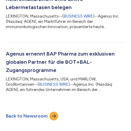
Lebermetastasen belegen
LEXINGTON, Massachusetts--(
BUSINESS WIRE
)--Agenus Inc.
(Nasdaq: AGEN), ein Marktführer im Bereich der
immunonkologischen Innovation, präsentierte heute
wegweisende Daten aus der dreijährigen Phase-1b-Studie zur
vollständig rekrutierten C-800-01-Kohorte, in der Botensilimab
(BOT), ein Fc-verstärkter multifunktionalen Anti-CTLA-4-
Antikörper, in Kombination mit Balstilimab (BAL), ein Anti-PD-1-
Antikörper, bei Patienten mit refraktärem
Agenus ernennt BAP Pharma zum exklusiven
mikrosatellitenstabilem (MSS) metastasiertem
globalen Partner für die BOT+BAL-
Kolorektalkarzinom...
Zugangsprogramme
LEXINGTON, Massachusetts, USA, und MARLOW,
Großbritannien--(
BUSINESS WIRE
)--Agenus Inc. (Nasdaq:
AGEN), ein führendes Unternehmen im Bereich der
Immunonkologie, und BAP Pharma, ein weltweit tätiges
Unternehmen im Bereich Arzneimittelzugang und die
Versorgung klinischer Studien, gaben heute die Ernennung von
BAP Pharma zum exklusiven globalen Partner von Agenus für die
Back to Newsroom
globalen, autorisierten Zugangsprogramme für Botensilimab
(BOT) plus Balstilimab (BAL) bekannt. Die Partnerschaft
unterstützt de...