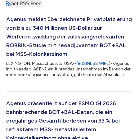
Get RSS Feed
Agenus meldet überzeichnete Privatplatzierung
von bis zu 340 Millionen US-Dollar zur
Weiterentwicklung der zulassungsrelevanten
ROBBIN-Studie mit neoadjuvantem BOT+BAL
bei MSS-Kolonkarzinom
LEXINGTON, Massachusetts, USA--(
BUSINESS WIRE
)--Agenus
Inc. (Nasdaq: AGEN), ein führendes Unternehmen im Bereich der
immunonkologischen Innovation, gab heute den Abschluss
eines Wertpapierkaufvertrags über eine Privatplatzierung mit
einem Bruttoerlös von rund 85 Millionen US-Dollar im Voraus –
vor Abzug der Kosten der Privatplatzierung – sowie bis zu
weiteren 255 Millionen US-Dollar bei vollständiger Ausübung der
Kaufoptionsscheine bekannt. Angeführt wurde die
Agenus präsentiert auf der ESMO GI 2026
Finanzierungsrunde von Commodore C...
bahnbrechende BOT+BAL-Daten, die ein
dreijähriges Gesamtüberleben von 33 % bei
refraktärem MSS-metastasiertem
Kolorektalkarzinom ohne aktive