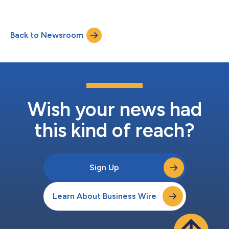
en staat open voor creatieve makers die experimenteren met
nieuwe AI-technologieën en -tools bij de productie van korte
films. De tien finalisten zijn nu bekendgemaakt. Het festival vindt
Back to Newsroom
plaats in Venetië tijdens het 83e Internationale F...
Wish your news had
this kind of reach?
Sign Up
Learn About Business Wire