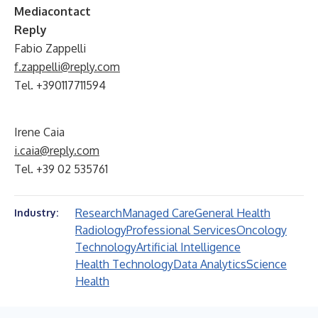
Mediacontact
Reply
Fabio Zappelli
f.zappelli@reply.com
Tel. +390117711594
Irene Caia
i.caia@reply.com
Tel. +39 02 535761
Research
Managed Care
General Health
Industry:
Radiology
Professional Services
Oncology
Technology
Artificial Intelligence
Health Technology
Data Analytics
Science
Health