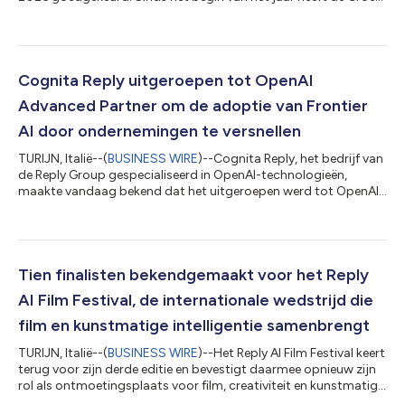
een geconsolideerde omzet van € 1.311,9 miljoen geboekt, wat
neerkomt op een stijging van 7,4% ten opzichte van dezelfde
periode in 2025. Alle indicatoren voor deze periode zijn positief.
In de eerste helft van 2026 bedroeg de geconsolideerde EBITDA
€ 233,2 miljoen, tegenover de € 223,7 miljoen die in 2025 wer...
Cognita Reply uitgeroepen tot OpenAI
Advanced Partner om de adoptie van Frontier
AI door ondernemingen te versnellen
TURIJN, Italië--(
BUSINESS WIRE
)--Cognita Reply, het bedrijf van
de Reply Group gespecialiseerd in OpenAI-technologieën,
maakte vandaag bekend dat het uitgeroepen werd tot OpenAI
Advanced Partner binnen het OpenAI Partner Network. Het
OpenAI Partner Network is een wereldwijd programma voor
partners om AI-oplossingen met OpenAI tot stand te brengen,
te verkopen en te leveren. Het brengt partners bijeen met
grondige sectorexpertise, leveringscapaciteiten en
Tien finalisten bekendgemaakt voor het Reply
klantenrelaties, terwijl het hen uitrust...
AI Film Festival, de internationale wedstrijd die
film en kunstmatige intelligentie samenbrengt
TURIJN, Italië--(
BUSINESS WIRE
)--Het Reply AI Film Festival keert
terug voor zijn derde editie en bevestigt daarmee opnieuw zijn
rol als ontmoetingsplaats voor film, creativiteit en kunstmatige
intelligentie. De internationale wedstrijd is opgericht door Reply