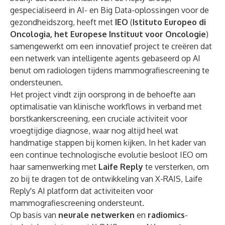
gespecialiseerd in AI- en Big Data-oplossingen voor de
gezondheidszorg, heeft met
IEO
(
Istituto Europeo di
Oncologia, het Europese Instituut voor Oncologie
)
samengewerkt om een
innovatief project
te creëren dat
een netwerk van intelligente agents gebaseerd op AI
benut om radiologen tijdens mammografiescreening te
ondersteunen.
Het project vindt zijn oorsprong in de behoefte aan
optimalisatie van klinische workflows in verband met
borstkankerscreening, een cruciale activiteit voor
vroegtijdige diagnose, waar nog altijd heel wat
handmatige stappen bij komen kijken. In het kader van
een continue technologische evolutie besloot IEO om
haar samenwerking met
Laife Reply
te versterken, om
zo bij te dragen tot de ontwikkeling van
X-RAIS
, Laife
Reply's AI platform dat activiteiten voor
mammografiescreening ondersteunt.
Op basis van
neurale netwerken
en
radiomics
-