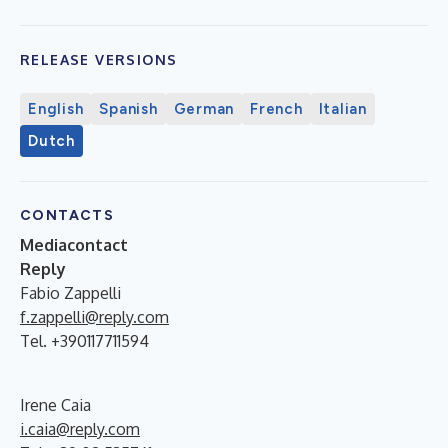
RELEASE VERSIONS
English
Spanish
German
French
Italian
Dutch
CONTACTS
Mediacontact
Reply
Fabio Zappelli
f.zappelli@reply.com
Tel. +390117711594
Irene Caia
i.caia@reply.com