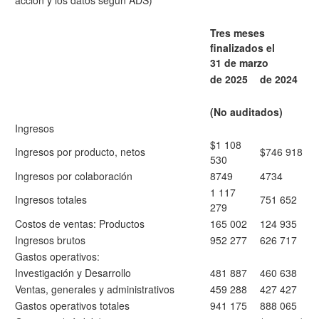
acción y los datos según ADS)
Tres meses
finalizados el
31 de marzo
de 2025
de 2024
(No auditados)
Ingresos
$1 108
Ingresos por producto, netos
$746 918
530
Ingresos por colaboración
8749
4734
1 117
Ingresos totales
751 652
279
Costos de ventas: Productos
165 002
124 935
Ingresos brutos
952 277
626 717
Gastos operativos:
Investigación y Desarrollo
481 887
460 638
Ventas, generales y administrativos
459 288
427 427
Gastos operativos totales
941 175
888 065