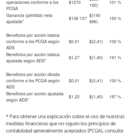
operaciones conforme a los
$1270
101 %
150)
PCGA
Ganancia (pérdida) neta
$(145
$136 137
193 %
ajustada*
896)
Beneficios por acción básica
conforme a los PCGA según
$0,01
$(2,41)
100 %
ADS
Beneficios por acción básica
$1,27
$(1,40)
191 %
ajustada según ADS*
Beneficios por acción diluida
conforme a los PCGA según
$0,01
$(2,41)
100 %
ADS
Beneficios por acción ajustada
$1,22
$(1,40)
187 %
según ADS*
* Para obtener una explicación sobre el uso de nuestras
medidas financieras que no siguen los principios de
contabilidad generalmente aceptados (PCGA), consulte