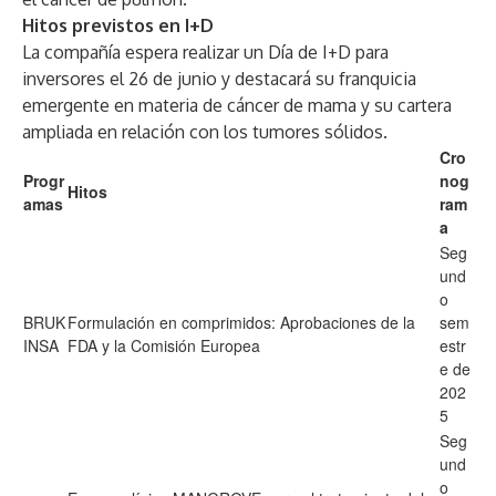
Hitos previstos en I+D
La compañía espera realizar un Día de I+D para
inversores el 26 de junio y destacará su franquicia
emergente en materia de cáncer de mama y su cartera
ampliada en relación con los tumores sólidos.
Cro
Progr
nog
Hitos
amas
ram
a
Seg
und
o
BRUK
Formulación en comprimidos: Aprobaciones de la
sem
INSA
FDA y la Comisión Europea
estr
e de
202
5
Seg
und
o