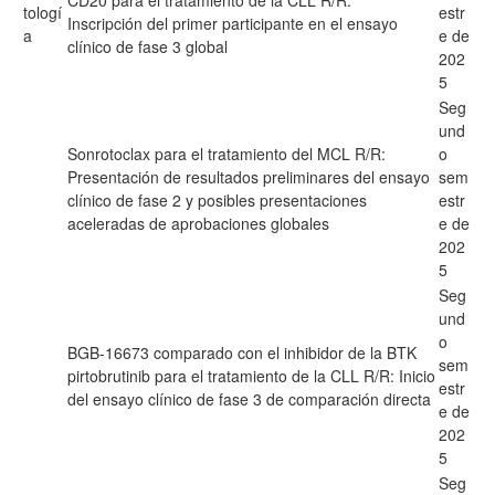
CD20 para el tratamiento de la CLL R/R:
tologí
estr
Inscripción del primer participante en el ensayo
a
e de
clínico de fase 3 global
202
5
Seg
und
Sonrotoclax para el tratamiento del MCL R/R:
o
Presentación de resultados preliminares del ensayo
sem
clínico de fase 2 y posibles presentaciones
estr
aceleradas de aprobaciones globales
e de
202
5
Seg
und
o
BGB-16673 comparado con el inhibidor de la BTK
sem
pirtobrutinib para el tratamiento de la CLL R/R: Inicio
estr
del ensayo clínico de fase 3 de comparación directa
e de
202
5
Seg