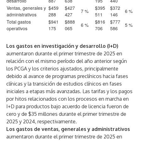
desarrollo
887
638
195
440
Ventas, generales y
$459
$427
$395
$372
7 %
6 %
administrativos
288
427
511
146
Total gastos
$941
$888
$816
$777
6 %
5 %
operativos
175
065
706
586
Los gastos en investigación y desarrollo (I+D)
aumentaron durante el primer trimestre de 2025 en
relación con el mismo período del año anterior según
los PCGA y los criterios ajustados, principalmente
debido al avance de programas preclínicos hacia fases
clínicas y la transición de estudios clínicos en fases
iniciales a etapas más avanzadas. Las tarifas y los pagos
por hitos relacionados con los procesos en marcha en
I+D para productos bajo acuerdo de licencia fueron de
cero y de $35 millones durante el primer trimestre de
2025 y 2024, respectivamente.
Los gastos de ventas, generales y administrativos
aumentaron durante el primer trimestre de 2025 en