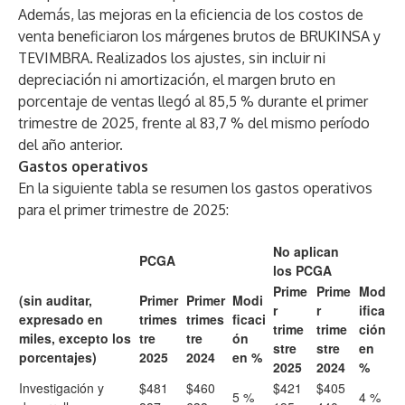
Además, las mejoras en la eficiencia de los costos de
venta beneficiaron los márgenes brutos de BRUKINSA y
TEVIMBRA. Realizados los ajustes, sin incluir ni
depreciación ni amortización, el margen bruto en
porcentaje de ventas llegó al 85,5 % durante el primer
trimestre de 2025, frente al 83,7 % del mismo período
del año anterior.
Gastos operativos
En la siguiente tabla se resumen los gastos operativos
para el primer trimestre de 2025:
No aplican
PCGA
los PCGA
Prime
Prime
Mod
(sin auditar,
Primer
Primer
Modi
r
r
ifica
expresado en
trimes
trimes
ficaci
trime
trime
ción
miles, excepto los
tre
tre
ón
stre
stre
en
porcentajes)
2025
2024
en %
2025
2024
%
Investigación y
$481
$460
$421
$405
5 %
4 %