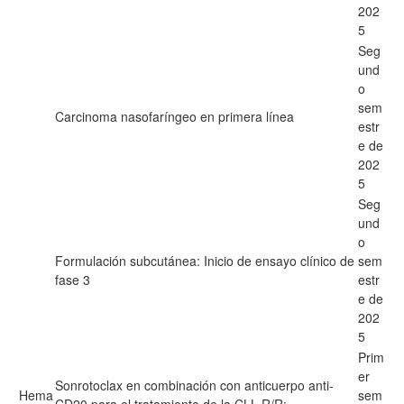
202
5
Seg
und
o
sem
Carcinoma nasofaríngeo en primera línea
estr
e de
202
5
Seg
und
o
Formulación subcutánea: Inicio de ensayo clínico de
sem
fase 3
estr
e de
202
5
Prim
er
Sonrotoclax en combinación con anticuerpo anti-
Hema
sem