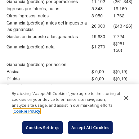
Ganancia (pérdida) por operaciones
11 102
(261 348)
Ingresos por interés, netos
5 848
16 160
Otros ingresos, netos
3 950
1 762
Ganancia (pérdida) antes del impuesto a
20 900
(243 426)
las ganancias
Gastos en impuesto a las ganancias
19 630
7 724
$(251
Ganancia (pérdida) neta
$1 270
150)
Ganancia (pérdida) por acción
Básica
$ 0,00
$(0,19)
Diluida
$ 0,00
$(0,19)
Promedio ponderado de acciones en
1 390
1 355
circulación: básica
052 966
547 626
By clicking “Accept All Cookies”, you agree to the storing of
Promedio ponderado de acciones en
1 445
1 355
cookies on your device to enhance site navigation,
circulación: diluida
analyze site usage, and assist in our marketing efforts.
253 219
547 626
Cookie Policy
Ganancia (pérdida) según American
Depositary Share (“ADS”)
Cookies Settings
Accept All Cookies
Básica
$0,01
$(2,41)