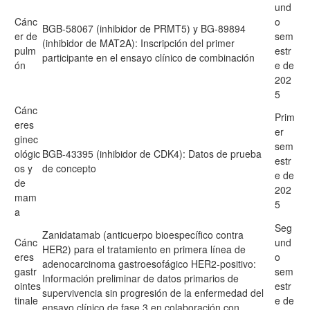
und
Cánc
o
BGB-58067 (inhibidor de PRMT5) y BG-89894
er de
sem
(inhibidor de MAT2A): Inscripción del primer
pulm
estr
participante en el ensayo clínico de combinación
ón
e de
202
5
Cánc
Prim
eres
er
ginec
sem
ológic
BGB-43395 (inhibidor de CDK4): Datos de prueba
estr
os y
de concepto
e de
de
202
mam
5
a
Seg
Zanidatamab (anticuerpo bioespecífico contra
Cánc
und
HER2) para el tratamiento en primera línea de
eres
o
adenocarcinoma gastroesofágico HER2-positivo:
gastr
sem
Información preliminar de datos primarios de
ointes
estr
supervivencia sin progresión de la enfermedad del
tinale
e de
ensayo clínico de fase 3 en colaboración con