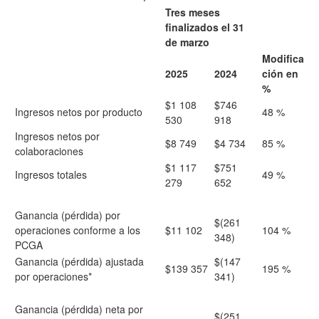
Tres meses
finalizados el 31
de marzo
Modifica
2025
2024
ción en
%
$1 108
$746
Ingresos netos por producto
48 %
530
918
Ingresos netos por
$8 749
$4 734
85 %
colaboraciones
$1 117
$751
Ingresos totales
49 %
279
652
Ganancia (pérdida) por
$(261
operaciones conforme a los
$11 102
104 %
348)
PCGA
Ganancia (pérdida) ajustada
$(147
$139 357
195 %
por operaciones*
341)
Ganancia (pérdida) neta por
$(251