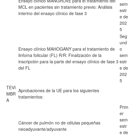
Ensayo clínico MANGROVE para el tratamiento del
sem
MCL en pacientes sin tratamiento previo: Análisis
estr
interino del ensayo clínico de fase 3
e de
202
5
Seg
und
Ensayo clínico MAHOGANY para el tratamiento de
o
linfoma folicular (FL) R/R: Finalización de la
sem
inscripción para la parte del ensayo clínico de fase 3
estr
del FL
e de
202
5
TEVI
Aprobaciones de la UE para los siguientes
MBR
tratamientos:
A
Prim
er
sem
Cáncer de pulmón no de células pequeñas
estr
neoadyuvante/adyuvante
e de