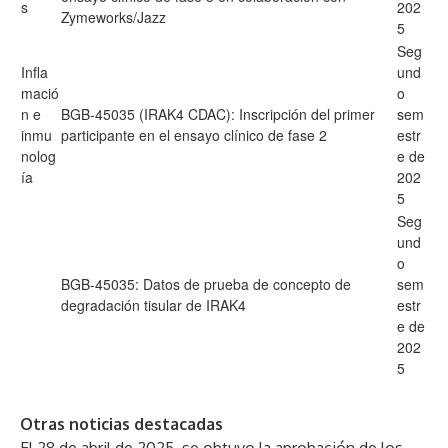
s
202
Zymeworks/Jazz
5
Seg
Infla
und
mació
o
n e
BGB-45035 (IRAK4 CDAC): Inscripción del primer
sem
inmu
participante en el ensayo clínico de fase 2
estr
nolog
e de
ía
202
5
Seg
und
o
BGB-45035: Datos de prueba de concepto de
sem
degradación tisular de IRAK4
estr
e de
202
5
Otras noticias destacadas