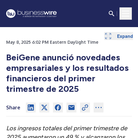
Expand
Expand
Expand
Expand
Expand
Expand
Expand
Expand
May 8, 2025 6:02 PM Eastern Daylight Time
BeiGene anunció novedades
empresariales y los resultados
financieros del primer
trimestre de 2025
Share
Los ingresos totales del primer trimestre de
2025 aumentaron un 49 % y alcanzaron los