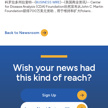
科罗拉多州拉斐特--(
BUSINESS WIRE
)--(美国商业资讯)-- Center
for Disease Analysis (CDA) Foundation欣然宣布从John C. Martin
Foundation获得700万美元资助，用于维持和扩大Polaris
Observatory（北极星观测站）计划，直至2030年底。 Polaris
Observatory计划是全球乙型肝炎病毒和丙型肝炎病毒（HBV和
HCV）负担数据的权威来源，可帮助人们深入了解这些病毒在各
国、各地区和全球的流行和分布情况。 它还协助各国政府和国际
Back to Newsroom
组织监测世界卫生组织（WHO）2030年消除HBV和HCV目标的进
展情况。 此观测计划每年与120个国家的1000多名专家合作，更
新每个国家的预测。 此外，它还为各国政府提供无偿支持，协助
他们制定和实施消除计划和战略，为其相关举措提供资金。 CDA
Foundation常务董事Homie Razavi表示，“我们对John C. Martin
Foundation坚定不移的支持深表感谢。他们在2015年提供的初始
资金推动了Polaris Observato...
Wish your news had
this kind of reach?
Sign Up