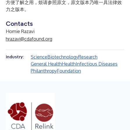
方便了解之用，烦请参照原文，原文版本乃唯一具法律效
力之版本。
Contacts
Homie Razavi
hrazavi@cdafound.org
Science
Biotechnology
Research
Industry:
General Health
Health
Infectious Diseases
Philanthropy
Foundation