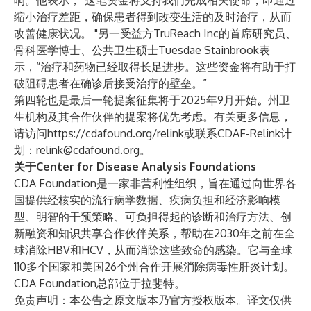
响。他表示，“这笔资金将支持我们完成相关使命，即通过
缩小治疗差距，确保患者得到改变生活的及时治疗，从而
改善健康状况。 "另一受益方TruReach Inc的首席研究员、
骨科医学博士、公共卫生硕士Tuesdae Stainbrook表
示，“治疗和药物已经取得长足进步。这些资金将有助于打
破阻碍患者在确诊后接受治疗的壁垒。”
第四轮也是最后一轮提案征集将于2025年9月开始
。
州卫
生机构及其合作伙伴的提案将优先考虑。有关更多信息，
请访问
https://cdafound.org/relink
或联系CDAF-Relink计
划：
relink@cdafound.org
。
关于Center for Disease Analysis Foundations
CDA Foundation是一家非营利性组织，旨在通过向世界各
国提供经核实的流行病学数据、疾病负担和经济影响模
型、明智的干预策略、可负担得起的诊断和治疗方法、创
新融资和知识共享合作伙伴关系，帮助在2030年之前在全
球消除HBV和HCV，从而消除这些致命的感染。它与全球
110多个国家和美国26个州合作开展消除病毒性肝炎计划。
CDA Foundation总部位于拉斐特。
免责声明：本公告之原文版本乃官方授权版本。译文仅供