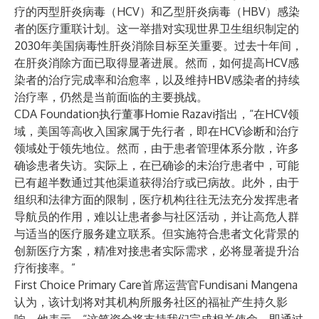
疗的丙型肝炎病毒（HCV）和乙型肝炎病毒（HBV）感染
者的医疗重联计划。这一举措对实现世界卫生组织制定的
2030年美国病毒性肝炎消除目标至关重要。过去十年间，
在肝炎消除方面已取得显著进展。然而，如何提高HCV感
染者的治疗完成率和治愈率，以及维持HBV感染者的持续
治疗率，仍然是当前面临的主要挑战。
CDA Foundation执行董事Homie Razavi指出，“在HCV领
域，美国等高收入国家属于先行者，即在HCV诊断和治疗
领域处于领先地位。然而，由于患者管理体系分散，许多
确诊患者失访。实际上，在已确诊的未治疗患者中，可能
已有超半数通过其他渠道获得治疗或已病故。此外，由于
组织和法律方面的限制，医疗机构往往无法充分发挥患者
导航员的作用，难以让患者参与社区活动，并让高危人群
与适当的医疗服务建立联系。但实施符合患者文化背景的
创新医疗方案，精准对接患者实际需求，必将显著提升治
疗衔接率。”
First Choice Primary Care首席运营官Fundisani Mangena
认为，该计划将对其机构所服务社区的福祉产生持久影