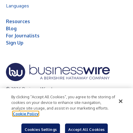
Languages
Resources
Blog
For Journalists
Sign Up
© 2026 Business Wire, Inc.
By clicking “Accept All Cookies”, you agree to the storing of
Privacy Policy
Cookie Policy
Accessibility Statement
cookies on your device to enhance site navigation,
analyze site usage, and assist in our marketing efforts.
Terms of Use
Legal
Cookie Policy
Cookies Settings
Accept All Cookies