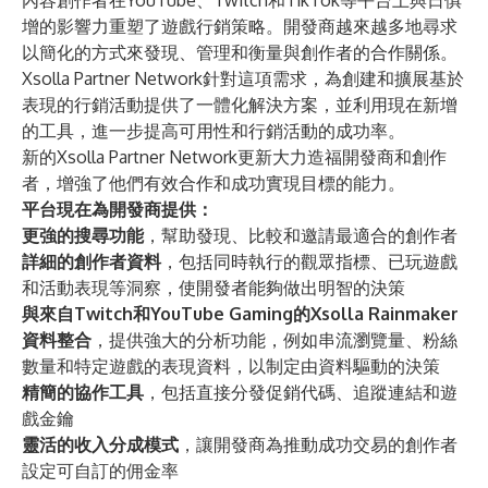
內容創作者在YouTube、Twitch和TikTok等平台上與日俱
增的影響力重塑了遊戲行銷策略。開發商越來越多地尋求
以簡化的方式來發現、管理和衡量與創作者的合作關係。
Xsolla Partner Network針對這項需求，為創建和擴展基於
表現的行銷活動提供了一體化解決方案，並利用現在新增
的工具，進一步提高可用性和行銷活動的成功率。
新的Xsolla Partner Network更新大力造福開發商和創作
者，增強了他們有效合作和成功實現目標的能力。
平台現在為開發商提供：
更強的搜尋功能
，幫助發現、比較和邀請最適合的創作者
詳細的創作者資料
，包括同時執行的觀眾指標、已玩遊戲
和活動表現等洞察，使開發者能夠做出明智的決策
與來自Twitch和YouTube Gaming的Xsolla Rainmaker
資料整合
，提供強大的分析功能，例如串流瀏覽量、粉絲
數量和特定遊戲的表現資料，以制定由資料驅動的決策
精簡的協作工具
，包括直接分發促銷代碼、追蹤連結和遊
戲金鑰
靈活的收入分成模式
，讓開發商為推動成功交易的創作者
設定可自訂的佣金率