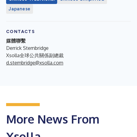
Japanese
CONTACTS
媒體聯繫
Derrick Stembridge
Xsolla全球公共關係副總裁
d.stembridge@xsolla.com
More News From
Xsolla