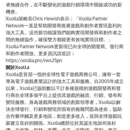
者無縫合作，在不斷變化的遊戲行銷環境中開啟成功的新
機會。
Xsolla策略長Chris Hewish表示：「Xsolla Partner
Network一直是幫助開發商推廣遊戲和創作者實現盈利的
強大工具。這些新功能讓我們能夠實現開發商和創作者之
間的無縫協作，確保雙方都能更有效地實現目標。」
Xsolla Partner Network更新現已向全球的開發商、發行商
和創作者開放。更多資訊請造訪：
https://xsolla.pro/rws25pn
關於Xsolla
Xsolla是首屈一指的全球性電子遊戲商務公司，擁有一套
專為電子遊戲產業設計的強大工具和服務。自2005年成立
以來，Xsolla已協助數以千計各種規模的遊戲開發商和發
行商在全球多個平台上提供其遊戲的融資、行銷、發布和
變現服務。身為遊戲商務領域的創新領導者，Xsolla以解
決全球發行、行銷和變現所固有的複雜問題為使命，協助
合作夥伴觸及更多地區，創造更多收入，並與全球遊戲玩
家建立良好的關係。Xsolla總部位於其誕生地加州洛杉