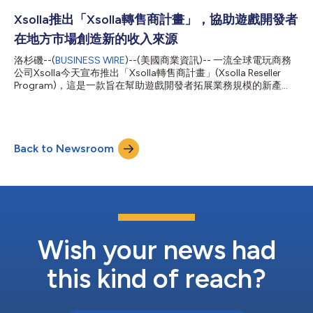
者賦能，其中包括打造更具包容性的生態系統，讓女性創辦人、工
作室負責人、發行商及創業者能夠獲得更多曝光度、人脈和機會。
Xsolla推出「Xsolla轉售商計畫」，協助遊戲開發者
透過一系列針對性的產業聚會和社群主導的交流活動，Xsolla積極
在地方市場創造新的收入來源
支援圍繞遊戲產業女性領導力相關話題的探討。Xsolla最近在杜拜
舉辦專屬活動，匯聚中東及周邊市場的女性創辦人和高階主管。中
洛杉磯--(
BUSINESS WIRE
)--(美國商業資訊)-- 一流全球電玩商務
東和北非遊戲市場正持續高速擴張，2030年市場收入可望達到
公司Xsolla今天宣布推出「Xsolla轉售商計畫」(Xsolla Reseller
95.7億美元，此次活動為業界人士提供了開放交流、知識共用的平
Program)，這是一款旨在幫助遊戲開發者拓展業務規模的新產
台，也圍繞工作室如何實現區域及全球規模化發展展開了深入探
品，可在無需任何開發工作的情況下攫取地方市場潛在收益。該計
討。 2025年，Xsolla與Axlebolt、WN和遊戲產業女性協會
劃的初步對象是東南亞和拉丁美洲的精選轉售商和經銷商，並計劃
(Women in Games Association)共同主辦...
在2026年間逐步拓展到其他地區。 遊戲開發者正積極追求全球擴
張，在這過程中，他們發現自己面對著一項根本性的基礎設施挑
Back to Newsroom
戰：東南亞、拉丁美洲、中東和北非等依賴現金交易的新興經濟體
仍有數十億美元未開發的潛在收益，因為這些地區的玩家通常透過
本地經銷合作夥伴購買數位內容。而在成熟的數位經濟體中，開發
者會設法透過更多合作夥伴和管道擴大覆蓋範圍，大規模經銷數位
內容。 「大多數遊戲開發商在進行全球擴張時都面對著同樣的挑
戰：他們缺乏地方基礎設施和直接進入區域市場的管道，而獨自拓
展版圖既緩慢又昂貴，且不提運作複雜的問題。」Xsolla總裁Chris
Hewish說，「Xsolla轉售商計畫扮演開發者與通過審核的本地經銷
Wish your news had
商之間的基礎設施層來解決這個問題。我們先在東...
this kind of reach?