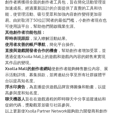
創作者將獲得全面的創作者工具包，旨在簡化活動管理並
加速成長。經過重新設計的介面提供了直覺的工具和功
能，使管理活動、吸引受眾和加強內容創作變得更加容
易。由於取消了50位訂閱者的最低門檻，小創作者現在也
可使用該平台，幫助他們開啟職業生涯。
其他創作者功能包括：
即時表現跟踪
，深入瞭解活動結果。
使用者友善的帳戶導航
，簡化平台操作。
直接與遊戲開發者合作的機會
，幫助創作者增加受眾，並
透過促進Xsolla Mall上的遊戲和遊戲內內容的銷售來實現
其作品的變現。
Xsolla Mall的創作者網站
使創作者能夠轉售數位內容、展
示活動詳情、募集捐款，並將連結分享至所有社群媒體平
台以提高知名度。
浮水印廣告
，為直播提供遊戲品牌宣傳圖像和動畫，以提
高參與度和知名度。
聊天機器人
旨在在遊戲過程的即時聊天中分享追蹤連結和
促銷代碼，獎勵觀眾並吸引社區參與。
以上更新使Xsolla Partner Network能夠助力開發商和創作