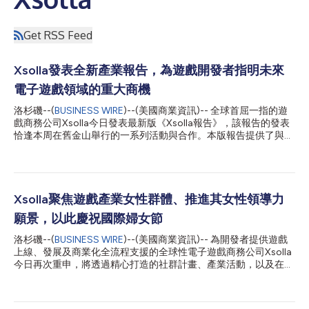
Get RSS Feed
Xsolla發表全新產業報告，為遊戲開發者指明未來
電子遊戲領域的重大商機
洛杉磯--(
BUSINESS WIRE
)--(美國商業資訊)-- 全球首屈一指的遊
戲商務公司Xsolla今日發表最新版《Xsolla報告》，該報告的發表
恰逢本周在舊金山舉行的一系列活動與合作。本版報告提供了與數
千家工作室合作所獲得的洞見，梳理出業界最具潛力的新興商機。
遊戲產業依舊極具活力，但成功的秘訣正在改變。那些調整商業策
略、擁抱直接針對玩家的商務模式、進軍高成長全球市場並利用AI
強化營運的工作室正脫穎而出，打造能夠在未來多年持續蓬勃發展
的業務。 Xsolla總裁Chris Hewish表示：「遊戲開發的經濟模式已
Xsolla聚焦遊戲產業女性群體、推進其女性領導力
經並將在未來持續演變。預算不斷擴大，玩家取得成本飆升，傳統
願景，以此慶祝國際婦女節
發行模式承受的壓力日益加劇。我們已經來到一個臨界點，舊有假
設不再成立，及早認清這一改變的領導者將獲得重大優勢。」
洛杉磯--(
BUSINESS WIRE
)--(美國商業資訊)-- 為開發者提供遊戲
Xsolla行銷與成長長Berkley Egenes表示：「在多項監管政策調整
上線、發展及商業化全流程支援的全球性電子遊戲商務公司Xsolla
後，遊戲產業圍繞直接針對消費者模式的討論已發生根本性改變。
今日再次重申，將透過精心打造的社群計畫、產業活動，以及在土
這一起初用於收入多元化的戰術手段，現已演變為工作室在未來即
耳其、杜拜和賽普勒斯等核心成長市場建置的思想領導力平台，持
時服務(live-service)遊戲時代發展壯大的策略要務。」 《Xsolla報
續致力於為全球遊戲生態系統中的女性群體提供支援。 隨著遊戲
告》的主要發現包括： 頂尖遊...
產業在新興及高成長市場不斷擴大，Xsolla始終專注於為全球開發