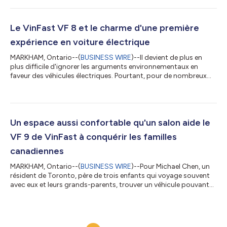
préoccupations les plus courantes pour les acheteurs de VE.
C'est pourquoi l'offre de VinFast d'une garantie véhicule de dix
ans ou 200 000 kilomètres, ainsi que d'une garantie batterie...
Le VinFast VF 8 et le charme d'une première
expérience en voiture électrique
MARKHAM, Ontario--(
BUSINESS WIRE
)--Il devient de plus en
plus difficile d'ignorer les arguments environnementaux en
faveur des véhicules électriques. Pourtant, pour de nombreux
conducteurs, le véritable tournant intervient lorsqu'ils ont
l'occasion d'essayer par eux-mêmes un véhicule électrique
comme le VinFast VF 8. Pendant des années, le débat autour
des véhicules électriques a tourné autour d’une seule question :
sont-ils réellement meilleurs pour l’environnement ? Une
Un espace aussi confortable qu'un salon aide le
nouvelle étude menée p...
VF 9 de VinFast à conquérir les familles
canadiennes
MARKHAM, Ontario--(
BUSINESS WIRE
)--Pour Michael Chen, un
résident de Toronto, père de trois enfants qui voyage souvent
avec eux et leurs grands-parents, trouver un véhicule pouvant
accueillir confortablement toute la famille était une priorité
absolue. La sécurité était tout aussi importante, en particulier
lors des trajets longue distance à travers l'Ontario. « Lorsque
vous transportez les personnes qui comptent le plus, la sécurité