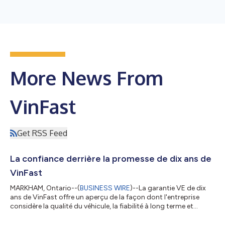
More News From
VinFast
Get RSS Feed
La confiance derrière la promesse de dix ans de
VinFast
MARKHAM, Ontario--(
BUSINESS WIRE
)--La garantie VE de dix
ans de VinFast offre un aperçu de la façon dont l'entreprise
considère la qualité du véhicule, la fiabilité à long terme et
l'avenir de la propriété de VE. La longévité de la batterie, les
coûts de réparation et la fiabilité à long terme restent parmi les