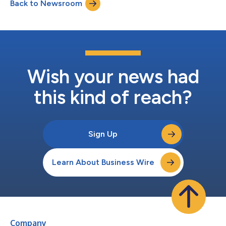
Back to Newsroom
devient non négociable », déclare Chen. « Les systèmes
avancé...
Wish your news had
this kind of reach?
Sign Up
Learn About Business Wire
Company