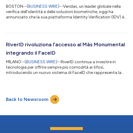
BOSTON--(
BUSINESS WIRE
)--Veridas, un leader globale nella
verifica dell'identità e delle soluzioni biometriche, oggi ha
annunciato che la sua piattaforma Identity Verification (IDV) è
ora disponibile su Amazon Web Services (AWS) Marketplace.
Questo lancio mette il pieno potere delle capacità di
prevenzione delle frodi e della verifica dell'identità di Veridas
nelle mani di milioni di clienti AWS in tutto il mondo, rendendo la
fiducia digitale sicura a portata di clic. A fronte dell'aumento
RiverID rivoluziona l’accesso al Mâs Monumental
espo...
integrando il FaceID
MILANO--(
BUSINESS WIRE
)--RiverID continua a investire in
tecnologia per offrire sempre più comodità ai tifosi,
introducendo un nuovo sistema di FaceID che rappresenta la
più grande installazione di biglietteria biometrica in uno stadio
di calcio a livello mondiale. Grazie a questa innovazione, oltre
85.000 tifosi che assistono a ogni partita potranno accedere
al Mâs Monumental in modo rapido, sicuro e utilizzando solo il
Back to Newsroom
proprio volto, dopo una semplice registrazione iniziale, senza la
necessit...