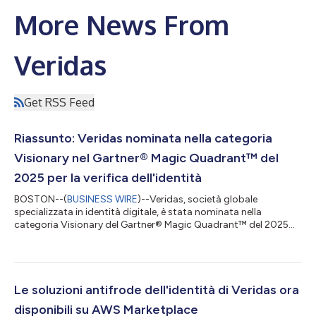
More News From
Veridas
Get RSS Feed
Riassunto: Veridas nominata nella categoria
Visionary nel Gartner® Magic Quadrant™ del
2025 per la verifica dell'identità
BOSTON--(
BUSINESS WIRE
)--Veridas, società globale
specializzata in identità digitale, è stata nominata nella
categoria Visionary del Gartner® Magic Quadrant™ del 2025
per la verifica dell'identità, ribadendo la propria posizione tra i
principali rivenditori globali di soluzioni per la verifica
dell'identità. Fondata nel 2017 e operativa a livello globale,
Veridas viene inclusa nel report come una delle società in più
rapida crescita sul mercato. Gartner definisce come Visionaries
Le soluzioni antifrode dell'identità di Veridas ora
i rivenditori...
disponibili su AWS Marketplace