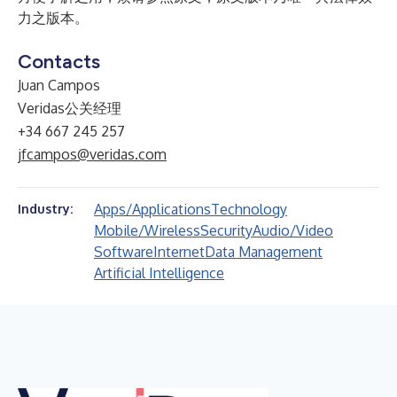
力之版本。
Contacts
Juan Campos
Veridas公关经理
+34 667 245 257
jfcampos@veridas.com
Apps/Applications
Technology
Industry:
Mobile/Wireless
Security
Audio/Video
Software
Internet
Data Management
Artificial Intelligence