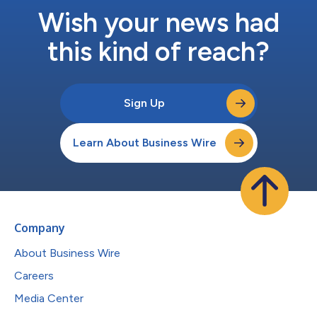
Gartner评为身份验证魔力象限‘远见者’让我们倍感骄傲，” Veridas
Wish your news had
首席执行官Eduar...
this kind of reach?
Sign Up
Learn About Business Wire
Company
About Business Wire
Careers
Media Center