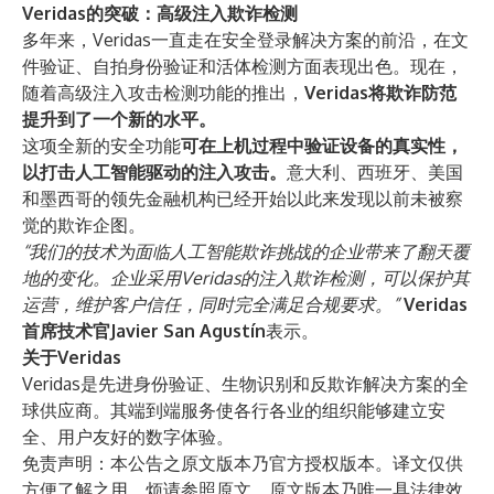
Veridas的突破：高级注入欺诈检测
多年来，Veridas一直走在安全登录解决方案的前沿，在文
件验证、自拍身份验证和活体检测方面表现出色。现在，
随着高级注入攻击检测功能的推出，
Veridas将欺诈防范
提升到了一个新的水平。
这项全新的安全功能
可在上机过程中验证设备的真实性，
以打击人工智能驱动的注入攻击。
意大利、西班牙、美国
和墨西哥的领先金融机构已经开始以此来发现以前未被察
觉的欺诈企图。
“我们的技术为面临人工智能欺诈挑战的企业带来了翻天覆
地的变化。企业采用Veridas的注入欺诈检测，可以保护其
运营，维护客户信任，同时完全满足合规要求。”
Veridas
首席技术官Javier San Agustín
表示。
关于Veridas
Veridas是先进身份验证、生物识别和反欺诈解决方案的全
球供应商。其端到端服务使各行各业的组织能够建立安
全、用户友好的数字体验。
免责声明：本公告之原文版本乃官方授权版本。译文仅供
方便了解之用，烦请参照原文，原文版本乃唯一具法律效