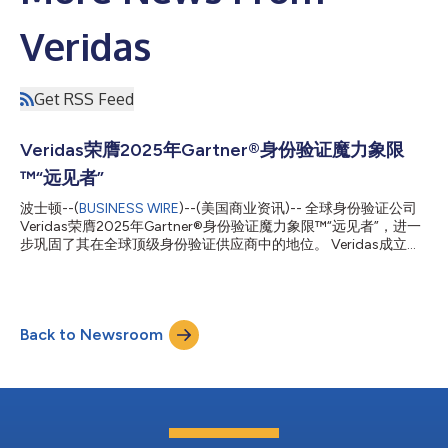
Veridas
Get RSS Feed
Veridas荣膺2025年Gartner®身份验证魔力象限
™“远见者”
波士顿--(
BUSINESS WIRE
)--(美国商业资讯)-- 全球身份验证公司
Veridas荣膺2025年Gartner®身份验证魔力象限™“远见者”，进一
步巩固了其在全球顶级身份验证供应商中的地位。 Veridas成立于
2017年，业务遍及全球，报告称之为市场上增长最快的公司之
一。Gartner将“远见者”定义为了解市场发展方向或拥有改变市场
规则远见的供应商。这一定位印证了Veridas的长期策略，并彰显
了其在创新、道德设计和以用户为中心的数字身份方面的领导地
Back to Newsroom
位。 Veridas方法的核心在于其100%专有的技术堆栈，涵盖面部
生物识别、语音身份验证、证件验证、年龄验证、物理访问控制以
及其ID Wallet。Veridas自主开发所有核心技术，以确保对安全
性、性能和合规性的全面控制，从而实现端到端的欺诈防护、更高
的用户转化率以及更强的隐私法规和市场变化适应能力。 在
Veridas，我们相信，这一认可反映了我们致力于建立长期合作关
系、提供主动支持以及根据直接客户反馈不断改进的决心。 “被