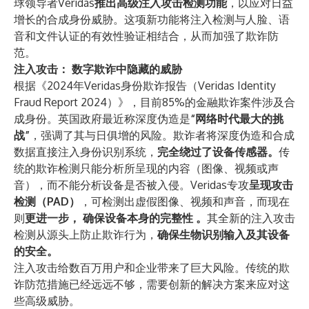
球领导者Veridas
推出高级注入攻击检测功能
，以应对日益
增长的合成身份威胁。这项新功能将注入检测与人脸、语
音和文件认证的有效性验证相结合，从而加强了欺诈防
范。
注入攻击： 数字欺诈中隐藏的威胁
根据
《2024年Veridas身份欺诈报告（Veridas Identity
Fraud Report 2024）》
，目前85%的金融欺诈案件涉及合
成身份。英国政府
最近称
深度伪造是
“网络时代最大的挑
战”
，强调了其与日俱增的风险。欺诈者将深度伪造和合成
数据直接注入身份识别系统，
完全绕过了设备传感器。
传
统的欺诈检测只能分析所呈现的内容（图像、视频或声
音），而不能分析设备是否被入侵。Veridas专攻
呈现攻击
检测（PAD）
，可检测出虚假图像、视频和声音，而现在
则
更进一步，
确保设备本身的完整性
。
其全新的注入攻击
检测从源头上防止欺诈行为，
确保生物识别输入及其设备
的安全。
注入攻击给数百万用户和企业带来了巨大风险。传统的欺
诈防范措施已经远远不够，需要创新的解决方案来应对这
些高级威胁。