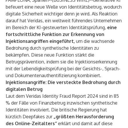
PAMPLONA, Spanien--(
BUSINESS WIRE
)--
Generative KI
befeuert eine neue Welle von Identitätsbetrug, wodurch
digitale Sicherheit wichtiger denn je wird. Als Reaktion
darauf hat Veridas, ein weltweit führendes Unternehmen
im Bereich der KI-gesteuerten Identitätsprüfung,
eine
fortschrittliche Funktion zur Erkennung von
Injektionsangriffen eingeführt,
um die wachsende
Bedrohung durch synthetische Identitäten zu
bekämpfen. Diese neue Funktion stärkt die
Betrugsprävention, indem sie die Injektionserkennung
mit der Lebendigkeitsprüfung bei der Gesichts-, Sprach-
und Dokumentenauthentifizierung kombiniert.
Injektionsangriffe: Die versteckte Bedrohung durch
digitalen Betrug
Laut dem
Veridas Identity Fraud Report 2024
sind in 85
% der Fälle von Finanzbetrug inzwischen synthetische
Identitäten involviert. Die britische Regierung
hat
kürzlich
Deepfakes zur
„größten Herausforderung
des Online-Zeitalters“
erklärt und damit auf diese