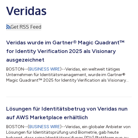
Veridas
Get RSS Feed
Veridas wurde im Gartner® Magic Quadrant™
for Identity Verification 2025 als Visionary
ausgezeichnet
BOSTON--(
BUSINESS WIRE
)--Veridas, ein weltweit tätiges
Unternehmen für Identitätsmanagement, wurde im Gartner®
Magic Quadrant™ 2025 for Identity Verification als Visionary
ausgezeichnet, wodurch seine Position unter den weltweit
führenden IDV-Anbieternweltweit führenden IDV-Anbietern
weiter gestärkt wird. Veridas wurde 2017 gegründet, ist
weltweit tätig und wird in dem Report von Gartner als eines der
am schnellsten wachsenden Unternehmen auf dem Markt
Lösungen für Identitätsbetrug von Veridas nun
aufgeführt. Gartner definiert Visionaries...
auf AWS Marketplace erhältlich
BOSTON--(
BUSINESS WIRE
)--Veridas, ein globaler Anbieter von
Lösungen für Identitätsprüfung und Biometrie, gab heute
bekannt, dass seine Identitätsprüfungs (IDV) Plattform nun auf