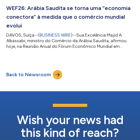
F. Alibrahim, Ministro da Economia e Planejamento da Arábia
Saudita, confirmou hoje os detalhes da reunião regular de alto
WEF26: Arábia Saudita se torna uma “economia
nível do FEM, que foi anunciada...
conectora” à medida que o comércio mundial
evolui
DAVOS, Suíça--(
BUSINESS WIRE
)--Sua Excelência Majid A.
Alkassabi, ministro do Comércio da Arábia Saudita, afirmou
hoje, na Reunião Anual do Fórum Econômico Mundial em
Davos, que o Reino se beneficiará das mudanças em curso nas
cadeias de abastecimento globais. Falando em uma sessão
intitulada “As muitas formas do comércio”, Sua Excelência
observou: “O comércio atual está claramente a transitar de um
Back to Newsroom
modelo de comércio justo para um modelo de comércio mais
gerido e regulado por regras. Para nós,...
Wish your news had
this kind of reach?