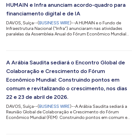
HUMAIN e Infra anunciam acordo-quadro para
financiamento digital e de IA
DAVOS, Suíça--(
BUSINESS WIRE
)--A HUMAIN e o Fundo de
Infraestrutura Nacional ("Infra") anunciaram nas atividades
paralelas da Assembleia Anual do Fórum Econômico Mundial
(WEF, World Economic Forum) 2026 em Davos, Suíça, um
acordo-quadro para o financiamento estratégico de até $1,2
bilhões para apoiar a expansão de projetos de infraestrutura
digital e de IA no Reino da Arábia Saudita. O acordo-quadro
estabelece termos de financiamento não vinculativos para o
A Arábia Saudita sediará o Encontro Global de
desenvolvimento, pela HUMAIN, de até...
Colaboração e Crescimento do Fórum
Econômico Mundial: Construindo pontos em
comum e revitalizando o crescimento, nos dias
22 e 23 de abril de 2026.
DAVOS, Suíça--(
BUSINESS WIRE
)--A Arábia Saudita sediará a
Reunião Global de Colaboração e Crescimento do Fórum
Econômico Mundial (FEM): Construindo pontos em comum e
revitalizando o crescimento, em Jeddah, nos dias 22 e 23 de
abril de 2026, conforme anunciado no último dia da 56ª
Reunião Anual do Fórum, em Davos, Suíça. Sua Excelência Faisal