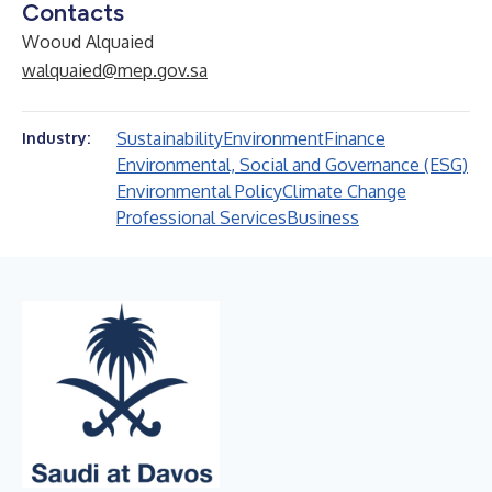
Contacts
Wooud Alquaied
walquaied@mep.gov.sa
Sustainability
Environment
Finance
Industry:
Environmental, Social and Governance (ESG)
Environmental Policy
Climate Change
Professional Services
Business