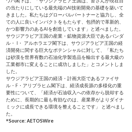
ワハ閣下は、「サウジアラビア王国は、皆さんが現在目
の当たりにしている最先端のAI技術開発の基礎を築いて
きました。私たちはグローバルパートナーと協力し、全
ての人に良いインパクトをもたらす、包摂的で革新的、
かつ影響力のあるAIを創造しています」と述べました。
サウジアラビア王国の産業・鉱物資源大臣であるバンダ
ル・ I・ アルホラエフ閣下は、サウジアラビア王国の経
済開発に関する巨大なポテンシャルに対して、「私たち
は砂漠を世界有数の石油化学製造品を輸出する最大級の
工業都市に変えることに成功しました」とコメントしま
した。
サウジアラビア王国の経済・計画大臣であるファイサ
ル・F・アリブラヒム閣下は、経済成長源の多様化の重
要性について、「経済が石油収入への依存から脱却する
ために、長期的に最も有効なのは、産業界がよりダイナ
ミックに成長できる環境を整えることです」 と述べまし
た。
*Source:
AETOSWire