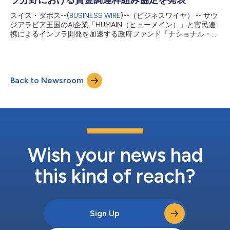
クター・エコノミーとなり、物流のハブとなることもできま
スイス・ダボス--(
BUSINESS WIRE
)--（ビジネスワイヤ） -- サウ
す。」 観光大臣のアハマド・アル・ハティーブ閣下の「The New
ジアラビア王国のAI企業「HUMAIN（ヒューメイン）」と官民連
Geography of Travel: Elevating Destinations, Expanding
携によるインフラ開発を加速する政府ファンド「ナショナル・イ
Opportunity（旅行の新しい地理：目的地の向上と機会の拡
ンフラストラクチャー・ファンド（Infra）」は本日、スイス・ダ
大）」のセッションでの...
ボスで開催中の「世界経済フォーラム（WEF）年次総会2026」
の機会に、サウジアラビア王国におけるAIおよびデジタルインフ
ラプロジェクトの拡大を支援するため、最大12億ドル規模の戦略
Back to Newsroom
的資金調達枠組み協定を締結したことを発表しました。 本協定
は、HUMAIN社が最大250MW規模のハイパースケールAIデータセ
ンター容量を開発するための、拘束力のない資金調達条件を示す
ものです。これらのデータセンターでは、AIの学習および推論向
けに最先端の画像処理措置（GPU）を活用し、HUMAIN社の国内
外の顧客を支援します。 さらにInfraとHUMAIN社は、AIデータセ
ンター投資プラットフォームの設立についても検討を進めること
で合意しました。本プラットフォームは両組織を中核に構築さ
Wish your news had
れ、国内外の機関投資家の参画を促進し、HUMAIN社の...
this kind of reach?
Sign Up