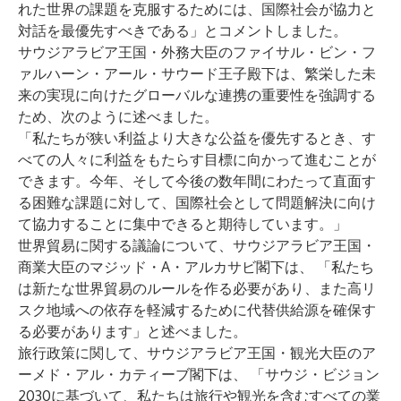
れた世界の課題を克服するためには、国際社会が協力と
対話を最優先すべきである」とコメントしました。
サウジアラビア王国・外務大臣のファイサル・ビン・フ
ァルハーン・アール・サウード王子殿下は、繁栄した未
来の実現に向けたグローバルな連携の重要性を強調する
ため、次のように述べました。
「私たちが狭い利益より大きな公益を優先するとき、す
べての人々に利益をもたらす目標に向かって進むことが
できます。今年、そして今後の数年間にわたって直面す
る困難な課題に対して、国際社会として問題解決に向け
て協力することに集中できると期待しています。」
世界貿易に関する議論について、サウジアラビア王国・
商業大臣のマジッド・A・アルカサビ閣下は、 「私たち
は新たな世界貿易のルールを作る必要があり、また高リ
スク地域への依存を軽減するために代替供給源を確保す
る必要があります」と述べました。
旅行政策に関して、サウジアラビア王国・観光大臣のア
ーメド・アル・カティーブ閣下は、 「サウジ・ビジョン
2030に基づいて、私たちは旅行や観光を含むすべての業