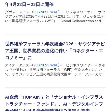
年4月22日～23日に開催
ダボス、スイス--(
BUSINESS WIRE
)--（ビジネスワイヤ） -- サウ
ジアラビアは2026年4月22日から23日にかけて、ジェッダにお
いて世界経済フォーラム（WEF）「Global Collaboration and
Growth Meeting：Building Common Ground and Reviving
Growth」を開催すると、スイス・ダボスで開催された第56回年
次総会の閉会日に発表しました。 サウジアラビア経済企画大臣
のファイサル・F・アル・イブラヒーム閣下は、2025年世界経済
フォーラム年次総会で発表された定期的なハイレベルWEF会合の
世界経済フォーラム年次総会2026：サウジアラビ
詳細を確認しました。 地政学的な分断に対抗するべく、現実主
ア王国、世界貿易の進化に伴い「コネクター・エ
義と協力を呼びかけるなか、アル・イブラヒーム閣下は次のよう
に述べています。「安定は短期間で実現できるものではなく、お
コノミー」に
金で買えるものでもありません。」 「私たちは安定を確立し、
スイス・ダボス--(
BUSINESS WIRE
)--（ビジネスワイヤ） -- ダボ
育み、守り、強化し、そして導く必要があります。安定は絶対に
スで開催中の「世界経済フォーラム（WEF）年次総会」におい
譲れないものなのです」と、アル・イブラヒーム閣下は世界のリ
て、サウジアラビア王国の商業投資大臣マージド・アル・カサビ
ーダーに向けて語りました。アル・イブラヒーム閣下は、世界経
ー閣下は、グローバルサプライチェーンの変化が進む中、サウジ
済の成長が回復す...
アラビアはその恩恵を受ける立場にあると述べました。 マージ
ド・ アル・カサビー閣下の「Many Shapes of Trade（多角化す
る貿易のかたち）」のセッションでのコメント 「今日の貿易
は、これまでの公正な貿易から、管理され、ルールに基づいた貿
AI企業「HUMAIN」と「ナショナル・インフラス
易モデルへと確実に移行しています。サウジアラビアは、戦略的
トラクチャー・ファンド」、AI・デジタルインフ
な立地と豊富な資源を有しており、ブリッジ・エコノミーになる
可能性があります。アフリカ、ヨーロッパ、アジアをつなぐコネ
ラ分野における資金調達枠組み協定を発表