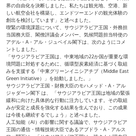
界の自由化を決断しました。私たちは観光地、空港、新
しい航空会社を構築し、エンドツーエンドの観光体験の
創出を検討しています」と述べました。
喫緊の環境課題について、サウジアラビア王国・外務担
当国務大臣、閣僚評議会メンバー、気候問題担当特使の
アデル・A・アル・ジュベイル閣下は、次のようにコメ
ントしました。
「サウジアラビア王国は、中東地域の22か国が重要な環
境問題に対処するために、循環型炭素経済に基づく取組
みを支援する「中東グリーンイニシアチブ（Middle East
Green Initiative）」を始動しました。」
サウジアラビア王国・財務大臣のモハメッド・A・アル
ジャダーン閣下 は、 「サウジアラビア王国は地域の緊張
緩和に向けた具体的な行動に注力しています。その取組
みが安定と成長を強化する結果を生んでおり、この成果
は今後も継続するでしょう」と述べました。
人工知能（AI）の影響に関する議論で、サウジアラビア
王国の通信・情報技術大臣であるアブドラ・A・アルス