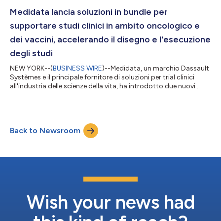
offre ai clienti biotech di Bioforum un accesso più ampio alla
tecnologia AI di Medidata, consentendo un'esperienza di svil...
Medidata lancia soluzioni in bundle per
supportare studi clinici in ambito oncologico e
dei vaccini, accelerando il disegno e l'esecuzione
degli studi
NEW YORK--(
BUSINESS WIRE
)--Medidata, un marchio Dassault
Systèmes e il principale fornitore di soluzioni per trial clinici
all'industria delle scienze della vita, ha introdotto due nuovi
prodotti in bundle per soddisfare le esigenze crescenti della
ricerca in ambito oncologico e dei vaccini. Medidata Oncology
Solutions e Medidata Vaccine Solutions rafforzano la linee
guida dell'FDA per gli endpoint incentrati sui pazienti, i disegni
Back to Newsroom
adattivi dei trial e la diversità dei trial. Unendo componenti...
Wish your news had