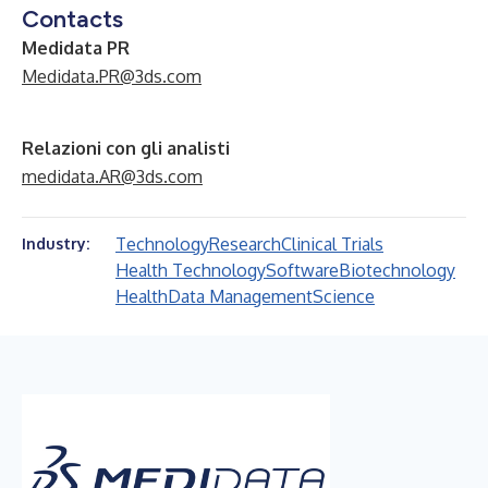
Contacts
Medidata PR
Medidata.PR@3ds.com
Relazioni con gli analisti
medidata.AR@3ds.com
Technology
Research
Clinical Trials
Industry:
Health Technology
Software
Biotechnology
Health
Data Management
Science