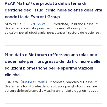
PEAK Matrix® dei prodotti del sistema di
gestione degli studi clinici nelle scienze della vita
condotta da Everest Group
NEW YORK--(
BUSINESS WIRE
)--Medidata, un brand Dassault
Systèmes e una delle principali imprese nello sviluppo di
soluzioni per gli studi clinici pensate per il settore delle scienze
della vita, è stata riconosciuta come un leader nell’ambito della
prima valutazione in assoluto PEAK Matrix® dei prodotti del
sistema di gestione degli studi clinici (CTMS) nelle scienze della
vita condotta da Everest Group. Il report ha valutato 13
fornitori sulla base dell’impatto sul mercato dei loro prodotti e
Medidata e Bioforum rafforzano una relazione
d...
decennale per il progresso dei dati clinici e delle
soluzioni biometriche per le sperimentazioni
cliniche
LONDRA--(
BUSINESS WIRE
)--Medidata, marchio di Dassault
Systèmes e fornitore leader di soluzioni per gli studi clinici nel
settore delle scienze della vita, ha annunciato oggi un nuovo
accordo aziendale con Bioforum, una CRO di dati biometrici al
servizio dei finanziatori di studi clinici in tutto il mondo. Dopo
un decennio di collaborazione, l'ampliamento della partnership