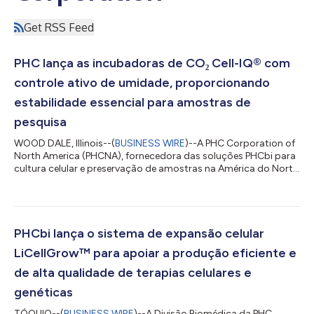
Get RSS Feed
PHC lança as incubadoras de CO₂ Cell-IQ® com
controle ativo de umidade, proporcionando
estabilidade essencial para amostras de
pesquisa
WOOD DALE, Illinois--(
BUSINESS WIRE
)--A PHC Corporation of
North America (PHCNA), fornecedora das soluções PHCbi para
cultura celular e preservação de amostras na América do Norte
e na América Latina, lançou uma nova série de incubadoras de
laboratório com tecnologia de umidificação híbrida ativa e
controle aprimorado contra contaminação. A nova linha de
incubadoras de CO₂ Cell-IQ® foi desenvolvida para
proporcionar maior estabilidade ambiental para uma ampla
PHCbi lança o sistema de expansão celular
gama de aplicações de cultura celul...
LiCellGrow™ para apoiar a produção eficiente e
de alta qualidade de terapias celulares e
genéticas
TÓQUIO--(
BUSINESS WIRE
)--A Divisão Biomédica da PHC