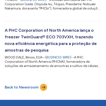
Corporation (sede: Chiyoda-ku, Tóquio; Presidente: Nobuaki
Nakamura; doravante “PHCbi”), fornecedora global de soluções
para armazenamento de amostras laboratoriais e cultivo
celular e subsidiária da PHC Holdings Corporation (Sede:
Chiyoda-ku, Tóquio), anunciou hoje o lançamento de seu novo
sistema de expansão celular LiCellGrow™(*1) para uso em
pesquisa no Japão e em outros países selecionados
A PHC Corporation of North America lança o
globalmente(*2). O sistema foi projetado para mel...
freezer TwinGuard® ECO 703VXH, trazendo
nova eficiência energética para a proteção de
amostras de pesquisa
WOOD DALE, Illinois, EUA--(
BUSINESS WIRE
)--A PHC
Corporation of North America (PHCNA), fornecedora de
soluções de armazenamento de amostras e cultivo de células
da marca PHCbi na América do Norte e América Latina, uma
subsidiária da PHC Holdings Corporation (TSE: 6523), lançou
sua mais recente inovação em armazenamento de temperatura
ultrabaixa (ULT): o TwinGuard ECO 703VXH. Este novo freezer
Back to Newsroom
foi projetado para oferecer maior eficiência energética e
monitoramento operacional expandido para bior...