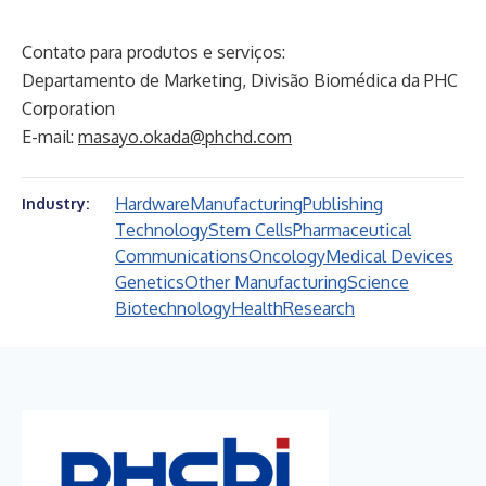
Contato para produtos e serviços:
Departamento de Marketing, Divisão Biomédica da PHC
Corporation
E-mail:
masayo.okada@phchd.com
Hardware
Manufacturing
Publishing
Industry:
Technology
Stem Cells
Pharmaceutical
Communications
Oncology
Medical Devices
Genetics
Other Manufacturing
Science
Biotechnology
Health
Research