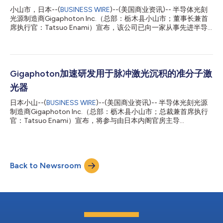
落成，FSE的培训能力得到了显著提升，从而能够支持技术人员更
小山市，日本--(
BUSINESS WIRE
)--(美国商业资讯)-- 半导体光刻
快地实现技能跃升。此外，这还使Gigaphoton能够为日本西部的
光源制造商Gigaphoton Inc.（总部：栃木县小山市；董事长兼首
客户提供培训课程，从而进一步深化双方的合作关系。
席执行官：Tatsuo Enami）宣布，该公司已向一家从事先进半导
Gigaphoton总裁兼首席执行官Tatsuo Enami表示：“为了对半导
体研发的日本企业交付了用于半导体先进封装的准分子激光系统，
体行业的持续增长与扩张做出贡献，Gigaphoton正在全球范围内
并于11月顺利完成安装。 Gigaphoton运用其在半导体光刻光源领
提升其培训能力并强化...
域的专业技术，开发了面向先进封装工艺的超精细烧蚀加工光源。
G300K是一款基于KrF（248纳米）的准分子激光器，集成于半导
体封装基板加工设备中。该激光器具备高功率、高重复频率、高可
Gigaphoton加速研发用于脉冲激光沉积的准分子激
靠性及长寿命模块化特点，主要用于直径10微米及以下的微孔加工
光器
以及沟槽图案成型。预计该技术将应用于采用小芯片的2.5D/3D封
装制造，这类封装需求预计将增长，并主要应用于人工智能芯片
日本小山--(
BUSINESS WIRE
)--(美国商业资讯)-- 半导体光刻光源
组。 G300K已集成于ORC MANUFACTURING CO., LTD. 制造的加
制造商Gigaphoton Inc.（总部：枥木县小山市；总裁兼首席执行
工设备中。 加工成果与相关输出数据将在与SEMICON Japan
官：Tatsuo Enami）宣布，将参与由日本内阁官房主导
2025 （2025年12月17日开幕）同期举办的展览中展示。
的“Moonshot研发计划”。 日本内阁官房网站显示，“Moonshot研
Gigaphoton董事长兼首席执行官Tatsuo Enami表示...
发计划”设定了吸引人才的宏伟目标，旨在汇聚全球研究人员的智
慧，推进具有挑战性的研发项目，以解决棘手的社会问题。 其
中，“目标10”聚焦于通过聚变能的多元化应用，在2050年前实现
Back to Newsroom
与全球环境和谐共生、无资源限制的充满活力的社会。
Gigaphoton将参与由项目经理Takanobu Kiss博士牵头的“目标
10”研发项目——“实现各种创新聚变反应堆概念的基础超导技
术”。该项目旨在建立高质量、低成本的高性能REBCO*线材大规模
生产技术。这类线材是聚变反应堆用超导磁体的关键部件。
Gigaphoton正致力于研发用于脉冲激光沉积(PLD)的准分子激光
器。凭借在全球半导体光刻工艺中广泛应用的准分子激光技术专