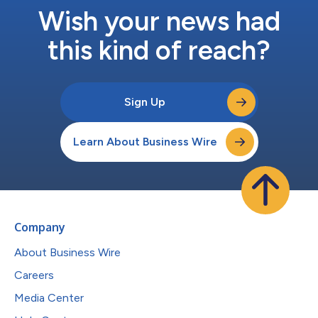
长，Gigaphoton将助力提升PLD设备的性能，同时实现高可用
Wish your news had
性。 Gigaphoton总裁兼首席...
this kind of reach?
Sign Up
Learn About Business Wire
Company
About Business Wire
Careers
Media Center