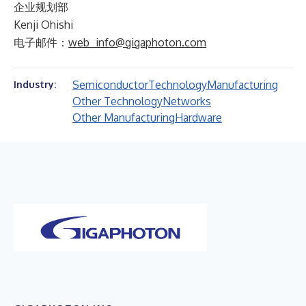
企业规划部
Kenji Ohishi
电子邮件：
web_info@gigaphoton.com
Semiconductor
Technology
Manufacturing
Industry:
Other Technology
Networks
Other Manufacturing
Hardware