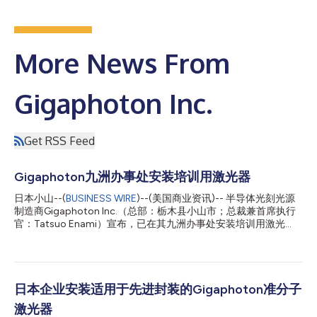
More News From
Gigaphoton Inc.
Get RSS Feed
Gigaphoton九洲办事处安装培训用激光器
日本小山--(
BUSINESS WIRE
)--(美国商业资讯)-- 半导体光刻光源
制造商Gigaphoton Inc.（总部：栃木县小山市；总裁兼首席执行
官：Tatsuo Enami）宣布，已在其九洲办事处安装培训用激光
器，并定于2026年6月正式投入运营，以此进一步增强其客户支持
能力。 在AI需求增长的推动下，半导体行业近期持续发展，资本投
资随之增加。因此，在客户现场运行的Gigaphoton激光器数量也
将随之增长。Gigaphoton正通过升级现场服务工程师(FSE)的培训
环境来全面强化其技术支持能力。目前，九洲办事处已完成培训用
日本企业安装适用于先进封装的Gigaphoton准分子
激光器的安装，并计划于2026年6月开始投入使用。 九洲办事处
激光器
已建立一个最多可容纳三台培训用激光器的洁净室。随着该设施的