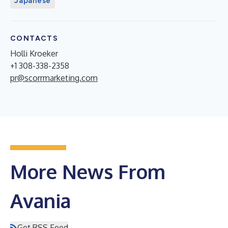
Japanese
CONTACTS
Holli Kroeker
+1 308-338-2358
pr@scorrmarketing.com
More News From
Avania
Get RSS Feed