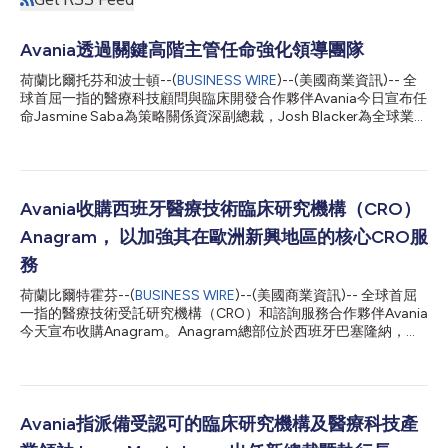
Avania透過關鍵高階主管任命強化領導團隊
荷蘭比爾托芬和波士頓--(
BUSINESS WIRE
)--(美國商業資訊)-- 全
球首屈一指的醫療科技顧問與臨床開發合作夥伴Avania今日宣布任
命Jasmine Saba為策略關係資深副總裁，Josh Blacker為全球業務
發展資深副總裁。 Saba被任命為策略關係資深副總裁 履新後，
Saba將致力於辨識、建立和培育與全球跨國醫療科技公司的關鍵
合作夥伴關係，以此支援Avania的發展。隨著這些客戶越來越依賴
Avania做為其現有團隊的延伸，她將利用Avania的合作模式，開發
可重複且可擴充的解決方案。憑藉在研發、臨床營運和銷售方面的
Avania收購西班牙醫療技術臨床研究機構（CRO）
豐富經驗，Saba在建立長期策略性合作夥伴關係以及根據緊迫的
Anagram， 以加強其在歐洲新興地區的核心CRO服
市場需求協助合作夥伴進行業務調整方面具有成功的過往記錄。
Blacker加入公司擔任全球業務發展資深副總裁 Blacker將負責領導
務
Avania在北美、歐洲和亞太三大地區的全球業務發展團隊，重點關
荷蘭比爾特霍芬--(
BUSINESS WIRE
)--(美國商業資訊)-- 全球首屈
注處於各個發展階段的醫療科技公司。Blacker在Chiltern、
一指的醫療技術受託研究機構（CRO）和諮詢服務合作夥伴Avania
Worldwide Clinical Trials和Evestia Clinical累積了豐富的經驗，曾
今天宣布收購Anagram。Anagram總部位於西班牙巴塞隆納，是
成功建構強大的業務發展計畫，他...
伊比利亞半島領先的醫療技術CRO之一，為西班牙以及更廣泛的歐
洲市場與其他地區的客戶提供醫療技術解決方案。 Anagram成立
於1998年，為客戶提供全方位的CRO服務，包括診斷影像核心實
驗室（集中品質控制和臨床試驗影像集中評估）服務。該公司專注
於心臟病學、腫瘤學和神經病學治療領域，在美國、英國、西班
Avania指派備受認可的臨床研究機構及醫療科技產
牙、荷蘭、法國、德國等地進行研究。 Anagram與Avania堪稱天