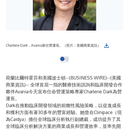
Charlene Dark，Avania新任營運長。（照片：美國商業資訊）
荷蘭比爾特霍芬和美國波士頓--(
BUSINESS WIRE
)--
(美國
商業資訊)-- 全球首屈一指的醫療技術諮詢和臨床開發合作
夥伴
Avania
今天宣布任命營運策略專家
Charlene Dark
為營
運長。
Dark在推動臨床開發領域的前瞻性風險策略，以促進成長
和獲利方面有著30多年的豐富經驗。她曾在Clinipace（現
為Caidya）擔任全球臨床分析執行副總裁，成功提升了其
全球臨床分析解決方案的商業成長和營運效率，並率先開