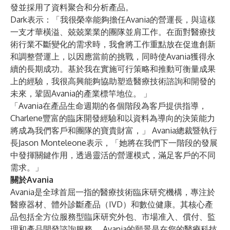
發並採用了資料聚合和分析產品。
Dark表示：「我很榮幸能夠擔任Avania的營運長，與這樣
一支才華橫溢、兢兢業業的團隊並肩工作。在面對醫療技
術行業不斷變化的需求時，我會將工作重點放在促進創新
和調整營運上，以因應當前的挑戰，同時使Avania獲得永
續的長期成功。基於我在實施可行策略和推動可衡量成果
上的經驗，我很高興能夠協助塑造醫療技術諮詢和開發的
未來，鞏固Avania的產業標竿地位。 」
「Avania在產品生命週期的各個階段為客戶提供指導，
Charlene豐富的臨床開發經驗和以資料為導向的決策能力
將成為我們客戶和團隊的寶貴財富，」 Avania總裁暨執行
長
Jason Monteleone
表示，「她將在我們下一階段的發展
中發揮關鍵作用，透過靈活的營運模式，滿足客戶的不同
需求。」
關於Avania
Avania
是全球首屈一指的醫療技術臨床研究機構，專注於
醫療器材、體外診斷產品（IVD）和數位健康。其核心產
品包括全方位服務型臨床研究外包、市場准入、償付、監
理和產品開發諮詢服務。 Avania的願景是在您的醫療科技