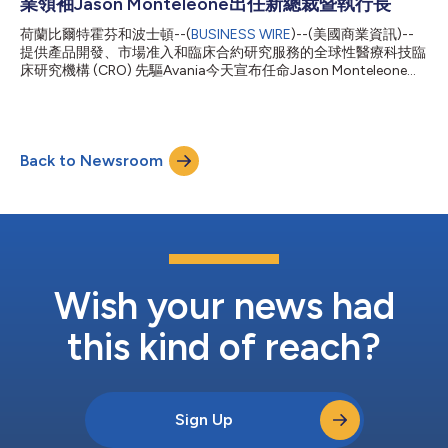
業領袖Jason Monteleone出任新總裁暨執行長
作之合，協助Avania拓展在西班牙的CRO業務，並為這個不斷發展
的醫療技术之國創造更多機會。新增業務將透過增加規模來支援交
荷蘭比爾特霍芬和波士頓--(
BUSINESS WIRE
)--(美國商業資訊)--
叉銷售機會，並將消除對目前外包合作夥伴的依賴。Avania的客戶
提供產品開發、市場准入和臨床合約研究服務的全球性醫療科技臨
將受益於更大的地理覆蓋範圍和集中於關鍵治療領域的更強大的主
床研究機構 (CRO) 先驅Avania今天宣布任命Jason Monteleone擔
題專家團。 「Anagram的加入將進一步推進我們致力於成為醫療
任總裁暨執行長，這項人事任命自2024年9月2日起生效。
技術界值得信賴的全球合作夥伴的願景，推動從實驗室到床邊的創
Monteleone接替自2019年起擔任執行長的Sapna Hornyak。在
新，改善全球患者的治療效果。」Avania總裁...
Hornyak的領導下，Avania開發了一座強大的整合性全球醫療科技
平台。Jason將繼續透過成長、深度醫療專門化與創新等行動強化
Back to Newsroom
這座平台，鞏固Avania身為醫療科技臨床研究機構龍頭的地位。
Monteleone從事臨床研究機構、醫療設備和生命科學產業的資歷
逾25年，將運用所累積的深厚專長驅策公司成長、創新和卓越營
運。Monteleone在2017年起至2021年間擔任全球性中型臨床研究
機構Clinipace執行長。該公司在他的領導下創下營收成長65%的
紀錄，後由dMed在2021年4月收購。他在專事藥物及醫療設備研
究的全球性中型臨床研究機構Theorem Clinical Research擔任財務
長時，營收和員工數均出現翻倍...
Wish your news had
this kind of reach?
Sign Up