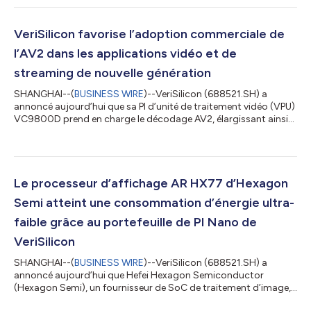
avec des capacités avancées de post-traitement. En
améliorant la qualité des images et la perception visuelle dans
les scénarios d’imagerie mobile, CPP2000 permet d’obtenir des
VeriSilicon favorise l’adoption commerciale de
performances de vision plus fiables...
l’AV2 dans les applications vidéo et de
streaming de nouvelle génération
SHANGHAI--(
BUSINESS WIRE
)--VeriSilicon (688521.SH) a
annoncé aujourd’hui que sa PI d’unité de traitement vidéo (VPU)
VC9800D prend en charge le décodage AV2, élargissant ainsi
son portefeuille de codecs vidéo avancés pour les applications
vidéo et de streaming de nouvelle génération. Le VC9800D
permet un déploiement flexible des technologies vidéo de
nouvelle génération sur une large gamme d’appareils grand
public et multimédias intelligents. VeriSilicon a mis le VC9800D
Le processeur d’affichage AR HX77 d’Hexagon
avec AV2 à la dispositi...
Semi atteint une consommation d’énergie ultra-
faible grâce au portefeuille de PI Nano de
VeriSilicon
SHANGHAI--(
BUSINESS WIRE
)--VeriSilicon (688521.SH) a
annoncé aujourd’hui que Hefei Hexagon Semiconductor
(Hexagon Semi), un fournisseur de SoC de traitement d’image,
a adopté le portefeuille de PI éprouvé de VeriSilicon dans son