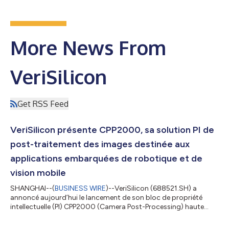
More News From
VeriSilicon
Get RSS Feed
VeriSilicon présente CPP2000, sa solution PI de
post-traitement des images destinée aux
applications embarquées de robotique et de
vision mobile
SHANGHAI--(
BUSINESS WIRE
)--VeriSilicon (688521.SH) a
annoncé aujourd’hui le lancement de son bloc de propriété
intellectuelle (PI) CPP2000 (Camera Post-Processing) haute
performance, élargissant ainsi sa gamme de solutions de
traitement du signal d’image (Image Signal Processing, ISP)