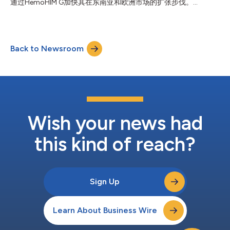
通过HemoHIM G加快其在东南亚和欧洲市场的扩张步伐。
格检查这些原料的安全性、稳定性和有效性。 此外，Kolmar BNH
HemoHIM G是专为全球市场设计的产品。 HemoHIM G (Global)
还通过开发基因检测方法来验证原产地，以防止初级原料受到其他
是“HemoHIM”的国际版本。HemoHIM是韩国首款经单独批准的免
物种的污染，从而增强...
疫增强保健品，由Kolmar BNH历时八年研发而成。产品配方的原
材料和成分比例经过调整，以符合各国特定的食品法规。产品中的
Back to Newsroom
当归、川芎、芍药都经过了严格质量控制程序筛选。口感和香气的
改善也使HemoHIM G更受大众欢迎。 今年4月，Kolmar BNH在
SCIE级期刊《毒理学研究》上发表了一项关于HemoHIM G的研
究，证明了其安全性。这项研究是根据经合组织(OECD)的指导方
针进行的，其意义不仅在于促进其他国家的安全认证，还在于以可
靠的结果加强知识产权。 由Atomy分销的HemoHIM是Kolmar
BNH技术先进的产品。其主要成分HemoHIM当归提取物复合物等
是该公司与韩国原子能研究院合作开发的。目前，该...
Wish your news had
this kind of reach?
Sign Up
Learn About Business Wire