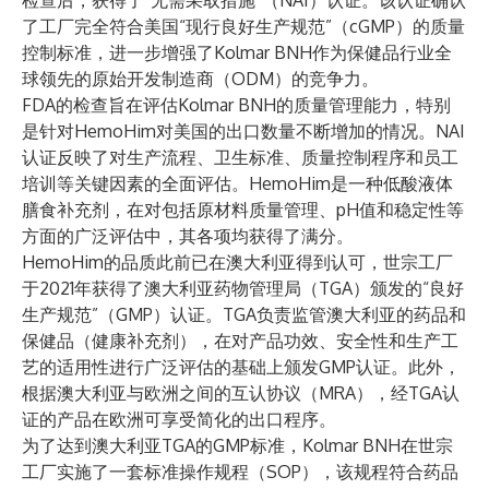
检查后，获得了“无需采取措施”（NAI）认证。该认证确认
了工厂完全符合美国“现行良好生产规范”（cGMP）的质量
控制标准，进一步增强了Kolmar BNH作为保健品行业全
球领先的原始开发制造商（ODM）的竞争力。
FDA的检查旨在评估Kolmar BNH的质量管理能力，特别
是针对HemoHim对美国的出口数量不断增加的情况。NAI
认证反映了对生产流程、卫生标准、质量控制程序和员工
培训等关键因素的全面评估。HemoHim是一种低酸液体
膳食补充剂，在对包括原材料质量管理、pH值和稳定性等
方面的广泛评估中，其各项均获得了满分。
HemoHim的品质此前已在澳大利亚得到认可，世宗工厂
于2021年获得了澳大利亚药物管理局（TGA）颁发的“良好
生产规范”（GMP）认证。TGA负责监管澳大利亚的药品和
保健品（健康补充剂），在对产品功效、安全性和生产工
艺的适用性进行广泛评估的基础上颁发GMP认证。此外，
根据澳大利亚与欧洲之间的互认协议（MRA），经TGA认
证的产品在欧洲可享受简化的出口程序。
为了达到澳大利亚TGA的GMP标准，Kolmar BNH在世宗
工厂实施了一套标准操作规程（SOP），该规程符合药品