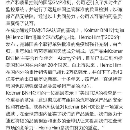
生产和质量控制的国际GMP准则。公司还引入了实时生产
监控系统，并进行了远超韩国监管标准的质量检测，以确
保产品无缺陷。通过以上共同努力，公司以可靠的药品质
量赢得了认可。
在成功通过FDA和TGA认证的基础上，Kolmar BNH计划加
快HemoHim进军全球市场的步伐。HemoHim于2006年
发布，是韩国首个获得单独批准的免疫增强补充剂，由当
归、川芎和山芍药等韩国天然成分制成。该产品由Kolmar
BNH的主要合作伙伴之一Atomy分销，目前已出口到包括
美国和中国在内的约20个国家。自上市以来，HemoHim
在国内外的累计销售额已超过2万亿韩元，并创下了超过2
亿美元的出口额历史新高。十多年来，该产品一直保持着
韩国免疫增强保健品类最畅销产品的地位。
Kolmar BNH公司的一位高层表示：“美国FDA的检查是一
个重要的基准，通过彻底和有组织的流程确保产品的安全
性和有效性。获得NAI认证对Kolmar BNH来说是一项重大
成就，在全球范围内证实了我们的产品质量。我们致力于
通过持续的品质创新和更多的全球认证来提高我们在全球
市场的竞争力，HemoHim是我们努力的重点。”