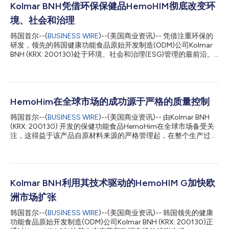
Kolmar BNH凭借环保保健品HemoHIM彻底改变环
境、社会和治理
韩国首尔--(
BUSINESS WIRE
)--(美国商业资讯)-- 凭借注重环保的
研发，领先的韩国健康功能食品原始开发制造(ODM)公司Kolmar
BNH (KRX: 200130)处于环境、社会和治理(ESG)管理的最前沿。
该公司致力于投资采用绿色技术的环保产品，并通过升级再造促进
资源的良性循环。特别是，Kolmar BNH通过将环保技术应用于其
旗舰保健品HemoHIM来努力实现碳中和，同时还通过传播种植技
术做出社会贡献。 公司致力于可持续研发，将超过2%的年销售额
投入到研发中。它还通过使超过30%的员工投入到研发中来加快其
HemoHim在全球市场的成功源于严格的质量控制
环保研究。作为对这些努力的认可，Kolmar BNH成为韩国健康功
韩国首尔--(
BUSINESS WIRE
)--(美国商业资讯)-- 由Kolmar BNH
能食品行业第一家连续两次获得“绿色技术认证”和“绿色技术产品认
(KRX: 200130) 开发的保健功能食品HemoHim在全球市场备受关
证”的公司。这些认证由韩国农林畜产食品部授予，旨在表彰促进
注，这得益于该产品自原材料来源的严格管理起，在整个生产过程
高效能源利用和资源保护的技术。 HemoHIM是一种可增强免疫功
中采取的一丝不苟的质量控制措施。 HemoHim是韩国首个获得单
能的健康功能食品，已获得绿色技术产品认证。Kolmar BNH升级
独批准的保健功能食品，旨在增强免疫功能和缓解疲劳。该产品由
了酒精（乙醇）回收系统，从当归、川芎和山芍药等国内天然产品
Kolmar BNH于2006年开发，采用当归、川芎和山芍药等国产天然
中提取关键成分，并获得了环保技术认证。这一先进的系统通过在
成分配制而成。HemoHim由Atomy代理，出口到包括美国和中国
HemoHIM的生产中回收和再利...
在内的约20个国家。自上市以来，该产品在国内外的累计销售额
Kolmar BNH利用其技术驱动的HemoHIM G加快欧
已超过2万亿韩元，出口额超过2亿美元。 HemoHim近20年来深
洲市场扩张
受消费者青睐，这与其“通过严格的质量控制赢得信任”密不可分。
HemoHim的生产商Kolmar BNH对其主要原料——当归、川芎和
韩国首尔--(
BUSINESS WIRE
)--(美国商业资讯)-- 韩国领先的健康
山芍药的种植进行严格监督，以确保其安全性。公司成立了专门的
功能食品原始开发制造(ODM)公司Kolmar BNH (KRX: 200130)正
食品安全团队，不断与原料种植农场分享技术并提供教育，同时严