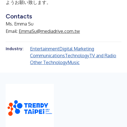
ようお願い致します。
Contacts
Ms. Emma Su
Email:
EmmaSu@mediadrive.com.tw
Entertainment
Digital Marketing
Industry:
Communications
Technology
TV and Radio
Other Technology
Music