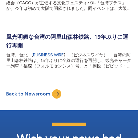
亦宛然掌中劇団が共同で尽力し、今回の「台湾人形劇文化月間」
総会（GACC）が主催する文化フェスティバル「台湾プラス」
が実現に至りました。 本プログラムを通じて開幕した「台湾人
が、今年は初めて大阪で開催されました。同イベントは、大阪・
形劇展」は、坪内博士記念演劇博物館の創立100周年記念事業の
関⻄万博に合わせて台湾文化部が実施する「We TAIWAN」文化
一環としても位置づけられています。同館は演劇専門の博物館の
プログラムと連携し、台湾文化の魅力を広く発信して、多くの日
草分けとして広く知られており、世界中の膨大なコレクションと
本人が訪れました。同イベントは台日文化交流の重要なプラット
演劇研究における先駆的な資料を有す...
フォームとなっています。 中華文化総会の李厚慶秘書長によれ
ば、「台湾プラス」では100を超える台湾ブランドが大阪に集ま
風光明媚な台湾の阿里山森林鉄路、15年ぶりに運
り、出展者は過去最多となりました。このイベントは台湾ブラン
行再開
ドの創造性を紹介するだけでなく、訪れる日本人に、台湾独自の
多様性に対する理解と認識を深めてもらうことを目的としている
台湾、台北--(
BUSINESS WIRE
)--（ビジネスワイヤ） -- 台湾の阿
と同氏は強調しました。 今年の「台湾プラス」は工芸品、食、
里山森林鉄路は、15年ぶりに全線の運行を再開し、観光チャータ
デザインをフィーチャーし、20の台湾ブランドが日本にデビュ
ー列車「福森（フォルモセンシス）号」と「栩悦（ビビッド・エ
ーして、台湾と日本の独自のスタイルが際立ちました。多くの出
クスプレス）号」を新たに導入しました。各車両は、鉄道旅行を
展者がサステナブルな取り組みを誇りを持って推進しており、革
活性化し、観光客を呼び込むための特別なツアーパッケージを提
新的なデザインへの取り組みと環境責任の推進を両立させる台湾
供します。 福森号は大きなヒノキ板を使っていることが特徴
の姿勢が見られました。 文化部の王時思...
で、黒い窓枠と赤い縁取りが外観を引き立て、タイワンベニヒノ
Back to Newsroom
キやタイワンヒノキの特徴ある芳香が車内を満たします。古い客
車を改装した栩悦号は、阿里山森林鉄路をイメージする青、オレ
ンジ、白、黄を組み合わせた鮮やかな外観が特徴です。 阿里山
森林鉄路の計画は1903年に台湾総督府のもとで始まり、1906年
に嘉義-竹崎間の建設が開始されました。2009年に台風8号（モ
ーラコット）により深刻な被害を受け、運行を全面的に停止しま
した。 大規模な復旧作業が行われましたが、2015年の台風21号
（ドゥージェン）により、再開がさらに遅れました。 今年7月、