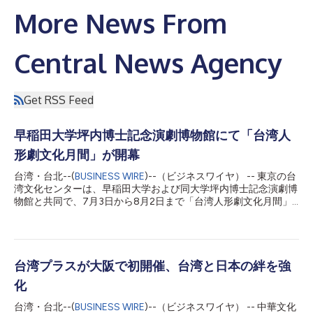
More News From
Central News Agency
Get RSS Feed
早稲田大学坪内博士記念演劇博物館にて「台湾人
形劇文化月間」が開幕
台湾・台北--(
BUSINESS WIRE
)--（ビジネスワイヤ） -- 東京の台
湾文化センターは、早稲田大学および同大学坪内博士記念演劇博
物館と共同で、7月3日から8月2日まで「台湾人形劇文化月間」
を開催しています。本プログラムの目玉は、1934年に台湾人卒
業生から寄贈された人形劇の舞台である「楽花園」の彩楼（飾り
舞台）であり、1996年の展示以来、初めての一般公開となりま
す。 本プログラム開催のきっかけは、亦宛然掌中劇団が2024年
に行った日本公演にさかのぼります。同劇団は早稲田大学での公
台湾プラスが大阪で初開催、台湾と日本の絆を強
演に際し、演劇博物館に収蔵されている「楽花園」の彩楼の見学
化
を希望していましたが、当時は一般公開されていませんでした。
それ以降、台湾文化センター、坪内博士記念演劇博物館、そして
台湾・台北--(
BUSINESS WIRE
)--（ビジネスワイヤ） -- 中華文化