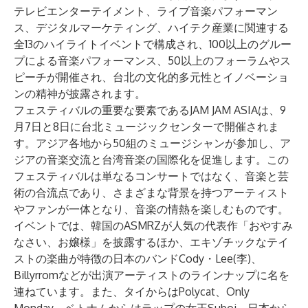
テレビエンターテイメント、ライブ音楽パフォーマン
ス、デジタルマーケティング、ハイテク産業に関連する
全13のハイライトイベントで構成され、100以上のグルー
プによる音楽パフォーマンス、50以上のフォーラムやス
ピーチが開催され、台北の文化的多元性とイノベーショ
ンの精神が披露されます。
フェスティバルの重要な要素であるJAM JAM ASIAは、9
月7日と8日に台北ミュージックセンターで開催されま
す。アジア各地から50組のミュージシャンが参加し、ア
ジアの音楽交流と台湾音楽の国際化を促進します。この
フェスティバルは単なるコンサートではなく、音楽と芸
術の合流点であり、さまざまな背景を持つアーティスト
やファンが一体となり、音楽の情熱を楽しむものです。
イベントでは、韓国のASMRZが人気の代表作「おやすみ
なさい、お嬢様」を披露するほか、エキゾチックなテイ
ストの楽曲が特徴の日本のバンドCody・Lee(李)、
Billyrromなどが出演アーティストのラインナップに名を
連ねています。また、タイからはPolycat、Only