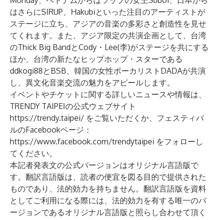
Monday、ベトナムからはラップの女王Suboi、日本から
はさらにSIRUP、Hakubiといった注目のアーティストが
ステージに立ち、アジアの音楽の多彩さと創造性を見せ
てくれます。また、アジア限定の共演企画として、台湾
のThick Big BandとCody・Lee(李)がステージを共にする
ほか、台湾の新たなヒップホップ・スターである
ddkogi88とBSB、韓国の女性ボーカリストDADAが共演
し、異文化音楽交流の魅力をアピールします。
イベントやチケットに関する詳しいニュースや情報は、
TRENDY TAIPEIの公式ウェブサイト
https://trendy.taipei/
をご覧いただくか、フェスティバ
ルのFacebookページ：
https://www.facebook.com/trendytaipei
をフォローし
てください。
本記者発表文の公式バージョンはオリジナル言語版で
す。翻訳言語版は、読者の便宜を図る目的で提供された
ものであり、法的効力を持ちません。翻訳言語版を資料
としてご利用になる際には、法的効力を有する唯一のバ
ージョンであるオリジナル言語版と照らし合わせて頂く