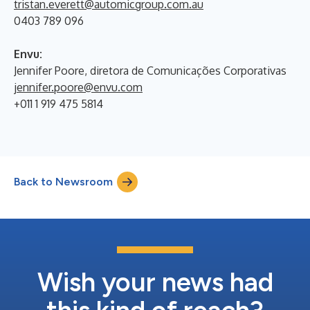
tristan.everett@automicgroup.com.au
0403 789 096
Envu:
Jennifer Poore, diretora de Comunicações Corporativas
jennifer.poore@envu.com
+011 1 919 475 5814
Back to Newsroom
Wish your news had