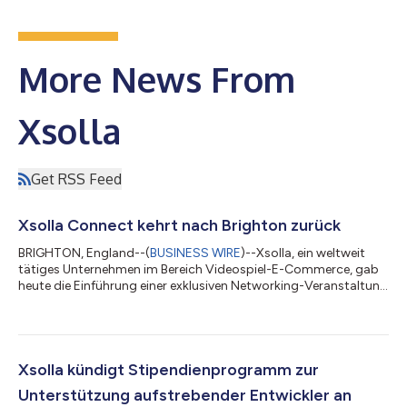
More News From
Xsolla
Get RSS Feed
Xsolla Connect kehrt nach Brighton zurück
BRIGHTON, England--(
BUSINESS WIRE
)--Xsolla, ein weltweit
tätiges Unternehmen im Bereich Videospiel-E-Commerce, gab
heute die Einführung einer exklusiven Networking-Veranstaltung
für die britische Spieleentwickler-Community bekannt: Xsolla
Connect findet am 15. Juli 2026 im Rahmen der
Develop:Brighton 2026 statt. Die Veranstaltung soll
unabhängige und mittelständische Entwickler, Publisher,
Investoren und Branchenexperten zusammenbringen und bietet
Xsolla kündigt Stipendienprogramm zur
einen Abend voller wertvoller Kontakte und umse...
Unterstützung aufstrebender Entwickler an