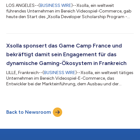
LOS ANGELES--(
BUSINESS WIRE
)--Xsolla, ein weltweit
führendes Unternehmen im Bereich Videospiel-Commerce, gab
heute den Start des „Xsolla Developer Scholarship Program -
Cologne 2026“ bekannt. Dabei handelt es sich um eine Initiative
zur Unterstützung unabhängiger und mittelständischer
Spieleentwickler, die finanzielle Hürden überwinden müssen, um
an der gamescom 2026 in Köln teilzunehmen. Auf der weltweit
größten Gaming-Veranstaltung treffen sich Entwickler,
Xsolla sponsert das Game Camp France und
Publisher, Investoren und Branchenfü...
bekräftigt damit sein Engagement für das
dynamische Gaming-Ökosystem in Frankreich
LILLE, Frankreich--(
BUSINESS WIRE
)--Xsolla, ein weltweit tätiges
Unternehmen im Bereich Videospiel-E-Commerce, das
Entwickler bei der Markteinführung, dem Ausbau und der
Monetarisierung ihrer Spiele unterstützt, gab heute bekannt,
dass es das Game Camp France am 18. und 19. Juni 2026
sponsorn wird. Die französische Videospielbranche gilt weithin
als eine der dynamischsten in Europa; ihr Umsatz belief sich im
Back to Newsroom
Jahr 2025 auf rund 5,8 Milliarden Euro. Es handelt sich nicht um
einen zentralisierten...