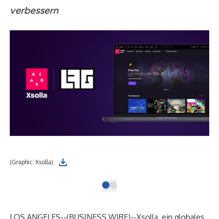
verbessern
(Graphic: Xsolla)
LOS ANGELES--(
BUSINESS WIRE
)--
Xsolla, ein globales