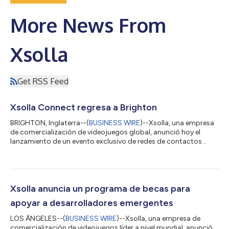
More News From
Xsolla
Get RSS Feed
Xsolla Connect regresa a Brighton
BRIGHTON, Inglaterra--(
BUSINESS WIRE
)--Xsolla, una empresa
de comercialización de videojuegos global, anunció hoy el
lanzamiento de un evento exclusivo de redes de contactos
profesionales para la comunidad de desarrolladores del Reino
Unido, Xsolla Connect, que se llevará a cabo junto con
Develop:Brighton 2026 el 15 de julio de 2026. Diseñada para
convocar a desarrolladores, editores, inversores y profesionales
de la industria independientes y de nivel medio, el evento será
Xsolla anuncia un programa de becas para
una velada enfocada...
apoyar a desarrolladores emergentes
LOS ÁNGELES--(
BUSINESS WIRE
)--Xsolla, una empresa de
comercialización de videojuegos líder a nivel mundial, anunció