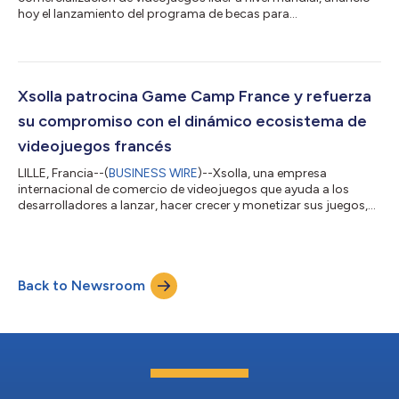
hoy el lanzamiento del programa de becas para
desarrolladores de Xsolla Colonia 2026, una iniciativa diseñada
para apoyar a desarrolladores de juegos independientes y de
nivel medio que enfrentan obstáculos financieros para asistir a
gamescom 2026 en Colonia (Alemania). gamescom es el
evento de videojuegos más grande del mundo y reúne a
Xsolla patrocina Game Camp France y refuerza
desarrolladores, editores, inversores y líde...
su compromiso con el dinámico ecosistema de
videojuegos francés
LILLE, Francia--(
BUSINESS WIRE
)--Xsolla, una empresa
internacional de comercio de videojuegos que ayuda a los
desarrolladores a lanzar, hacer crecer y monetizar sus juegos,
ha anunciado hoy que patrocinará el Game Camp France, que
se celebrará los días 18 y 19 de junio de 2026. Se considera que
la industria francesa de los videojuegos es una de las más
dinámicas de Europa, con unos ingresos que alcanzarán
Back to Newsroom
aproximadamente los 5,8 mil millones de euros en 2025. No se
trata de un mercado centraliz...