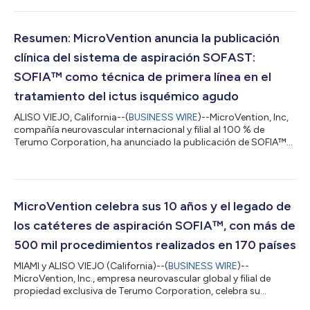
tiempo que mantiene su compromiso inquebrantable con la
creación y comercialización de innovaciones revolucionarias en
el cuidado neurovascular. Fundada en 1997 y adquirida por
Resumen: MicroVention anuncia la publicación
Terumo Corpora...
clínica del sistema de aspiración SOFAST:
SOFIA™ como técnica de primera línea en el
tratamiento del ictus isquémico agudo
ALISO VIEJO, California--(
BUSINESS WIRE
)--MicroVention, Inc,
compañía neurovascular internacional y filial al 100 % de
Terumo Corporation, ha anunciado la publicación de SOFIA™
Aspiration System as first-line Technique (SOFAST): A
prospective, multicenter study to assess the efficacy and
safety of the 6 French SOFIA™ Flow Plus Aspiration Catheter for
endovascular stroke thrombectomy, publicado recientemente
en el Journal of NeuroInterventional Surgery (JNIS). El estudio
MicroVention celebra sus 10 años y el legado de
SOFAST ha evaluado el ca...
los catéteres de aspiración SOFIA™, con más de
500 mil procedimientos realizados en 170 países
MIAMI y ALISO VIEJO (California)--(
BUSINESS WIRE
)--
MicroVention, Inc., empresa neurovascular global y filial de
propiedad exclusiva de Terumo Corporation, celebra su
primera década de legado de innovación y conmemora el