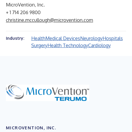
MicroVention, Inc.
+ 1 714 206 9800
christine.mccullough@microvention.com
Health
Medical Devices
Neurology
Hospitals
Industry:
Surgery
Health Technology
Cardiology
MICROVENTION, INC.