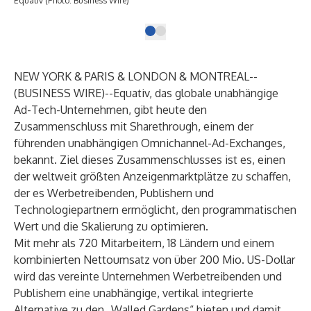
Equativ (Photo: Business Wire)
NEW YORK & PARIS & LONDON & MONTREAL--
(
BUSINESS WIRE
)--
Equativ
, das globale unabhängige
Ad-Tech-Unternehmen, gibt heute den
Zusammenschluss mit
Sharethrough
, einem der
führenden unabhängigen Omnichannel-Ad-Exchanges,
bekannt. Ziel dieses Zusammenschlusses ist es, einen
der weltweit größten Anzeigenmarktplätze zu schaffen,
der es Werbetreibenden, Publishern und
Technologiepartnern ermöglicht, den programmatischen
Wert und die Skalierung zu optimieren.
Mit mehr als 720 Mitarbeitern, 18 Ländern und einem
kombinierten Nettoumsatz von über 200 Mio. US-Dollar
wird das vereinte Unternehmen Werbetreibenden und
Publishern eine unabhängige, vertikal integrierte
Alternative zu den „Walled Gardens“ bieten und damit