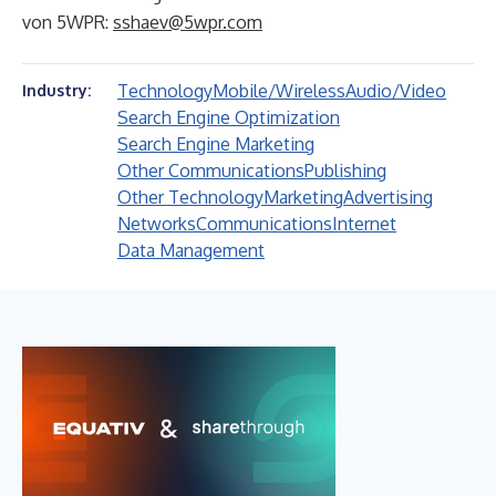
von 5WPR:
sshaev@5wpr.com
Technology
Mobile/Wireless
Audio/Video
Industry:
Search Engine Optimization
Search Engine Marketing
Other Communications
Publishing
Other Technology
Marketing
Advertising
Networks
Communications
Internet
Data Management