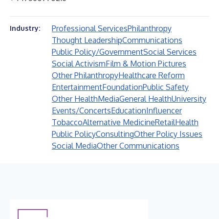
Professional Services
Philanthropy
Industry:
Thought Leadership
Communications
Public Policy/Government
Social Services
Social Activism
Film & Motion Pictures
Other Philanthropy
Healthcare Reform
Entertainment
Foundation
Public Safety
Other Health
Media
General Health
University
Events/Concerts
Education
Influencer
Tobacco
Alternative Medicine
Retail
Health
Public Policy
Consulting
Other Policy Issues
Social Media
Other Communications