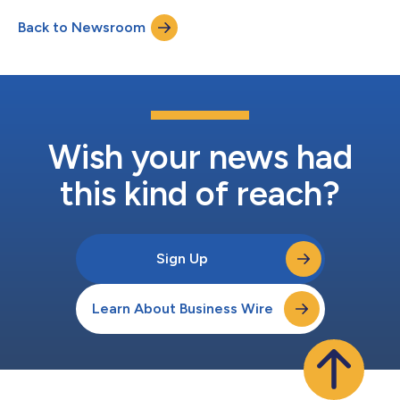
ンで、同国では2006年以...
安全な代替品への切り替えを妨げるため、予防可能な病気や死の
Back to Newsroom
サイクルを永続させます。これは悲惨な結果をもたらすおそれが
あります。 喫煙率の抑制に成功している国々では、喫煙者がベ
イプやニコチンパウチなどの代替品を、それらの相対的なリスク
に関する正しい情報とあわせて利用できるようにしています。
スウェーデンは喫煙率を5.6％まで抑えており、公式な「禁煙国
家」の基準まであと一歩のところまで来ています。また、より最
近になってスモークフリーの代替品を導入したニュージーランド
は、わずか数年で喫煙率を6.5％に激減させています。 喫煙者の
Wish your news had
大部分が、ベイプはタバコを吸うのと同じくらい有害だという誤
った認識を持ったままだと...
this kind of reach?
Sign Up
Learn About Business Wire