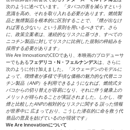
次のように述べています。
「タバコの害を減らすという
意識を高め、それを取り入れる必要があります。燃焼製
品と無煙製品を根本的に区別することで、『煙が出なけ
れば害も少ない』という原則を用いるべきです。さら
に、政策立案者は、連続的なリスクに基づき、すべての
ニコチン製品に対してリスクに比例した規制の枠組みを
採用する必要があります」
We Are InnovationのCEOであり、本映画のプロデューサ
ーでもある
フェデリコ・N・フェルナンデス
は、さらに
次のように付け加えました。
「スウェーデンのモデルに
よって、喫煙者が多様で手頃な価格の魅力的な代替ニコ
チン製品（ANP）を利用できるようになれば、燃焼式タ
バコからの切り替えが容易になり、それに伴う健康上の
メリットが得られることが実証されました。しかし、喫
煙と比較したANPの相対的なリスクに関する
誤った情報
が世界中に
広まっており、こうした潜在的に命を救う代
替品の普及を妨げているのが現状です」
We Are Innovationについて