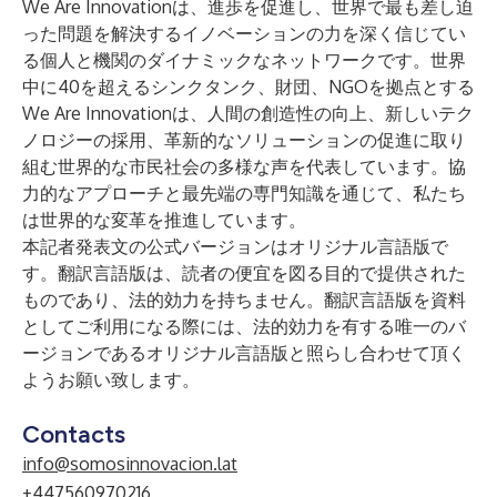
We Are Innovationは、進歩を促進し、世界で最も差し迫
った問題を解決するイノベーションの力を深く信じてい
る個人と機関のダイナミックなネットワークです。世界
中に40を超えるシンクタンク、財団、NGOを拠点とする
We Are Innovationは、人間の創造性の向上、新しいテク
ノロジーの採用、革新的なソリューションの促進に取り
組む世界的な市民社会の多様な声を代表しています。協
力的なアプローチと最先端の専門知識を通じて、私たち
は世界的な変革を推進しています。
本記者発表文の公式バージョンはオリジナル言語版で
す。翻訳言語版は、読者の便宜を図る目的で提供された
ものであり、法的効力を持ちません。翻訳言語版を資料
としてご利用になる際には、法的効力を有する唯一のバ
ージョンであるオリジナル言語版と照らし合わせて頂く
ようお願い致します。
Contacts
info@somosinnovacion.lat
+447560970216