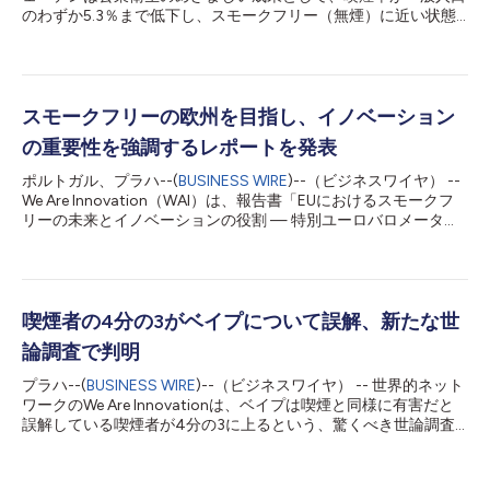
のわずか5.3％まで低下し、スモークフリー（無煙）に近い状態
に達したことを発表しました。さらに注目すべきは、生涯を通じ
てスウェーデンの政策を経験した国民の喫煙率が4.5％で、欧州
連合（EU）の目標を大幅に上回っていることです。 We Are
Innovationの新しい報告では、スウェーデンの成功の鍵が明らか
になっています。それは、革新的な代替ニコチンの「入手しやす
スモークフリーの欧州を目指し、イノベーション
さ（Accessibility）」、「受け入れやすさ（Acceptability）」、
の重要性を強調するレポートを発表
「手頃な価格（Affordability）」を組み合わせた独自の「トリプ
ルA」アプローチです。分析によると、スウェーデンにおける欧
ポルトガル、プラハ--(
BUSINESS WIRE
)--（ビジネスワイヤ） --
州からの移民の喫煙率はわずか7.8％で、EU内が24％であること
We Are Innovation（WAI）は、報告書「EUにおけるスモークフ
を見れば、文化の壁を越えたスウェーデンの政策の有効性が実証
リーの未来とイノベーションの役割 — 特別ユーロバロメーター
されています。 「スウェーデンの偉業は、社会がイノベーショ
539の調査結果」を発表しました。 この報告書は、EUが喫煙対
ンを通じて公衆衛生の課題にどのように対処できるかを再考する
策の戦略を改訂しない場合に、スモークフリー実現の道のりがい
ことにあります」と、We Are I...
かに遠いかを検証しています。 ユーロバロメーターの調査結果
によると、欧州では人口の24%が依然として喫煙しており、
2040年までに「スモークフリー」になるという目標から大きく
喫煙者の4分の3がベイプについて誤解、新たな世
遅れています。世界の公衆衛生の専門家は、喫煙率が5%以下の
論調査で判明
国を「スモークフリーカントリー（禁煙国）」と定義していま
す。喫煙率の低下ペースの遅さから考えると、この状態には
プラハ--(
BUSINESS WIRE
)--（ビジネスワイヤ） -- 世界的ネット
2100年まで到達しない可能性があります。つまり目標の60年遅
ワークのWe Are Innovationは、ベイプは喫煙と同様に有害だと
れということです。しかしいくつかの成功例もあり、希望は消え
誤解している喫煙者が4分の3に上るという、驚くべき世論調査
ていません。 代替製品に対する進歩的な規制の枠組みを通じ
の結果を発表しました。 イプソスが実施した最近の調査による
て、喫煙者が禁煙し、それを継続できるようにしている国々で
と、世界の喫煙者の74％が、ベイプは少なくとも喫煙と同程度
は、喫煙率がより大きく低下しています。その一例がスウェーデ
に有害だと考えています。この憂慮するべき誤解の蔓延は、より