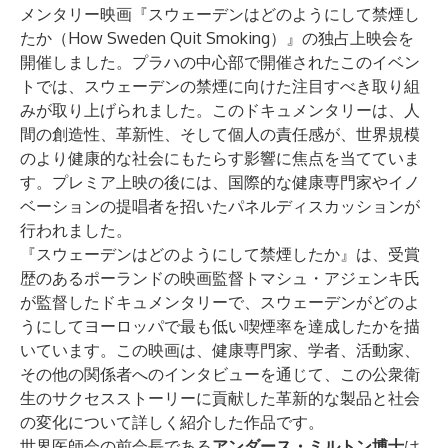
メンタリー映画『
スウェーデンはどのようにして禁煙し
たか（How Sweden Quit Smoking）
』の独占上映会を
開催しました。プラハの中心部で開催されたこのイベン
トでは、スウェーデンの禁煙に向けた注目すべき取り組
みが取り上げられました。このドキュメンタリーは、人
間の創造性、革新性、そして個人の責任感が、世界規模
のより健康的な社会にもたらす影響に焦点を当てていま
す。プレミア上映の後には、国際的な健康専門家やイノ
ベーションの提唱者を招いたパネルディスカッションが
行われました。
『スウェーデンはどのようにして禁煙したか』は、受賞
歴のあるポーランドの映画監督トマシュ・アジェンキ氏
が監督したドキュメンタリーで、スウェーデンがどのよ
うにしてヨーロッパで最も低い喫煙率を達成したかを描
いています。この映画は、健康専門家、学者、活動家、
その他の関係者へのインタビューを通じて、この公衆衛
生のサクセスストーリーに貢献した革新的な製品と社会
の変化について詳しく紹介した作品です。
世界医師会の前会長である
アンダース・ミルトン博士
は