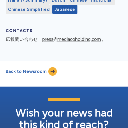
Italian (Summary)
Dutch
Chinese Traditional
Chinese Simplified
Japanese
CONTACTS
広報問い合わせ：
press@mediacoholding.com
。
Back to Newsroom
Wish your news had
this kind of reach?