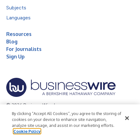
Subjects
Languages
Resources
Blog
For Journalists
Sign Up
© 2026 Business Wire, Inc.
By clicking “Accept All Cookies”, you agree to the storing of
Privacy Policy
Cookie Policy
Accessibility Statement
cookies on your device to enhance site navigation,
analyze site usage, and assist in our marketing efforts.
Terms of Use
Legal
Cookie Policy