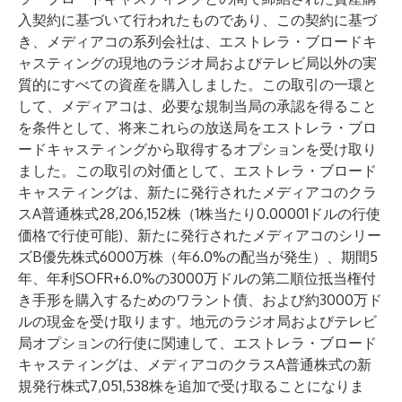
入契約に基づいて行われたものであり、この契約に基づ
き、メディアコの系列会社は、エストレラ・ブロードキ
ャスティングの現地のラジオ局およびテレビ局以外の実
質的にすべての資産を購入しました。この取引の一環と
して、メディアコは、必要な規制当局の承認を得ること
を条件として、将来これらの放送局をエストレラ・ブロ
ードキャスティングから取得するオプションを受け取り
ました。この取引の対価として、エストレラ・ブロード
キャスティングは、新たに発行されたメディアコのクラ
スA普通株式28,206,152株（1株当たり0.00001ドルの行使
価格で行使可能)、新たに発行されたメディアコのシリー
ズB優先株式6000万株（年6.0%の配当が発生）、期間5
年、年利SOFR+6.0%の3000万ドルの第二順位抵当権付
き手形を購入するためのワラント債、および約3000万ド
ルの現金を受け取ります。地元のラジオ局およびテレビ
局オプションの行使に関連して、エストレラ・ブロード
キャスティングは、メディアコのクラスA普通株式の新
規発行株式7,051,538株を追加で受け取ることになりま