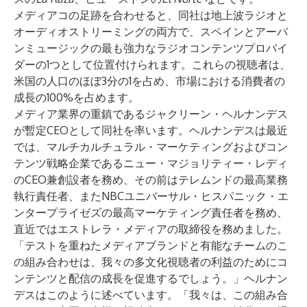
メディアコの足跡を合わせると、同社は地上波ラジオと
オーディオストリーミングの両方で、スペインとアーバ
ンミュージックの最も強力なラジオコンテンツプロバイ
ダーの1つとして位置付けられます。これらの視聴者は、
米国の人口のほぼ3分の1を占め、市場における消費者の
成長の100%を占めます。
メディア業界の重鎮であるジャクリーン・ヘルナンデス
が暫定CEOとして同社を率います。ヘルナンデスは最近
では、マルチカルチュラル・マーケティングおよびコン
テンツ戦略企業であるニュー・マジョリティー・レディ
のCEO兼創設者を務め、その前はテレムンドの最高業務
執行責任者、またNBCユニバーサル・ヒスパニック・エ
ンタープライゼズの最高マーケティング責任者を務め、
直近ではエストレラ・メディアの取締役を務めました。
「テストを重ねたメディアブランドと有能なチームのこ
の組み合わせは、我々の多文化視聴者の利益のためにコ
ンテンツと配信の成長を促進するでしょう。」ヘルナン
デスはこのように述べています。「我々は、この組み合