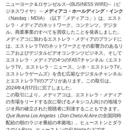
ニューヨーク＆ロサンゼルス--(
BUSINESS WIRE
)--
（ビ
ジネスワイヤ） --
メディアコ・ホールディング・インク
（Nasdaq：MDIA）（以下「メディアコ」）は、エスト
レラ・メディアのネットワーク、コンテンツ、デジタ
ル、商業事業のすべてを買収したことを発表しました。
メディアコに加わるエストレラ・メディアのブランドに
は、エストレラTVのネットワークとその影響力のあるリ
ニアおよびデジタルビデオコンテンツビジネス、そして
エストレラ・メディアの4つのFASTチャンネル（エスト
レラTV、エストレラ・ニュース、シネ・エストレラTV、
エストレラゲームズ）を含む広範なデジタルチャンネル
とエストレラTVのアプリがあります。この取引は、
2024年4月17日に完了しました。
この取引により、メディアコは、エストレラ・メディア
の市場をリードする次に挙げるメキシコ人向けの地域ラ
ジオ局の確立された視聴者に到達することもできます。
Que Buena Los Angeles
（
Don Cheto Al Aire
の全国同時
配給の朝のラジオ番組の本拠地）、ヒューストンとダラ
スの
La Raza
、ヒューストンの
El Norte
などです。