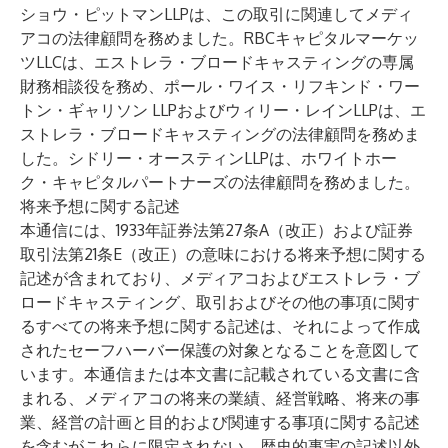
ショウ・ピットマンLLPは、この取引に関連してメディ
アコの法律顧問を務めました。RBCキャピタルマーケッ
ツLLCは、エストレラ・ブロードキャスティングの専属
財務相談役を務め、ポール・ワイス・リフキンド・ワー
トン・ギャリソン LLPおよびウィリー・レインLLPは、エ
ストレラ・ブロードキャスティングの法律顧問を務めま
した。シドリー・オースティンLLPは、ホワイトホー
ク・キャピタルパートナーズの法律顧問を務めました。
将来予想に関する記述
本通信には、1933年証券法第27条A（改正）および証券
取引法第21条E（改正）の意味における将来予想に関する
記述が含まれており、メディアコおよびエストレラ・ブ
ロードキャスティング、取引およびその他の事項に関す
るすべての将来予想に関する記述は、それによって作成
されたセーフハーバー保護の対象となることを意図して
います。本通信または本文書に記載されている文書に含
まれる、メディアコの将来の業績、経営戦略、将来の事
業、経営の計画と目的および関連する事項に関する記述
を含むがこれらに限定されない、歴史的事実の記述以外