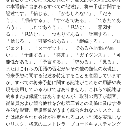
の本通信に含まれるすべての記述は、将来予想に関する
記述です。「信じる」、「かもしれない」、「だろ
う」、「期待する」、「すべきである」、「できたであ
ろう」、「したであろう」、「見込む」、「意図す
る」、「見込む」、「つもりである」「計画する」、
「信じる」、「可能性のある」、「継続する」、「プロ
ジェクト」、「ターゲット」、「である/可能性が高
い」、「予測する」、「将来」、「ガイダンス」、「可
能性がある」、「予言する」、「求める」、「見る」、
またはこれらの用語の否定形やその他の類似の表現は、
将来予想に関する記述を特定することを意図しています
が、すべての将来予想に関する記述がこれらの用語や表
現を使用しているわけではありません。これらの記述は
約束または保証ではありませんが、取引の完了が顧客、
従業員および競合他社を含む第三者との関係に及ぼす潜
在的な影響、新規事業がうまく統合されないリスク、ま
たは統合された会社が推定されるコスト削減を実現しな
いリスク、将来のエストレラ・ブロードキャスティング