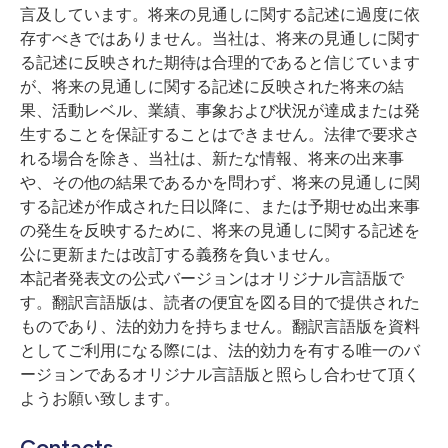
言及しています。将来の見通しに関する記述に過度に依
存すべきではありません。当社は、将来の見通しに関す
る記述に反映された期待は合理的であると信じています
が、将来の見通しに関する記述に反映された将来の結
果、活動レベル、業績、事象および状況が達成または発
生することを保証することはできません。法律で要求さ
れる場合を除き、当社は、新たな情報、将来の出来事
や、その他の結果であるかを問わず、将来の見通しに関
する記述が作成された日以降に、または予期せぬ出来事
の発生を反映するために、将来の見通しに関する記述を
公に更新または改訂する義務を負いません。
本記者発表文の公式バージョンはオリジナル言語版で
す。翻訳言語版は、読者の便宜を図る目的で提供された
ものであり、法的効力を持ちません。翻訳言語版を資料
としてご利用になる際には、法的効力を有する唯一のバ
ージョンであるオリジナル言語版と照らし合わせて頂く
ようお願い致します。
Contacts