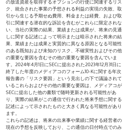
の放送資産を取得するオプションの行使に関連するリス
ク、統合された事業の予想される利益の実現の失敗、取
引から生じる予期せぬ費用、料金または経費、および取
引に関連する潜在的な訴訟を含むがこれらに限定されな
い、当社の実際の結果、業績または成果が、将来の見通
しに関する記述によって明示または暗示された将来の結
果、業績または成果と実質的に異なる原因となる可能性
のある既知および未知のリスク、不確実性およびその他
の重要な要因を含むその他の重要な要因を含んでいま
す。2024年4月1日にSECに提出された2023年12月31日に
終了した年度のメディアコのフォーム10-Kに関する年次
報告書の「リスク要因」という見出しの下で議論されて
いるこれらおよびその他の重要な要因は、メディアコが
SECに提出した他の書類で随時更新される可能性があ
り、実際の結果がこの通信で行われた将来予想に関する
記述によって示されたものと大きく異なる可能性があり
ます。
これらの記述は、将来の出来事や業績に関する経営者の
現在の予想を反映しており、この通信の日付時点でのみ