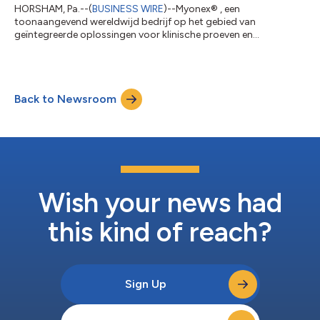
HORSHAM, Pa.--(
BUSINESS WIRE
)--Myonex® , een
toonaangevend wereldwijd bedrijf op het gebied van
geïntegreerde oplossingen voor klinische proeven en
commerciële diensten, heeft vandaag bekendgemaakt dat Greg
Lavin, Chief Financial Officer (CFO), met ingang van 1 januari
2026 de functie van Chief Executive Officer (CEO) zal bekleden.
Lavin is een doorgewinterde manager met ervaring in de
Back to Newsroom
farmaceutische dienstensector, waaronder seniorfuncties bij
klinische onderzoeksorganisaties, preklinische en...
Wish your news had
this kind of reach?
Sign Up