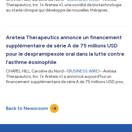
Therapeutics, Inc. (« Areteia »), une société de biotechnologie
au stade clinique qui développe de nouvelles thérapies
d'inflammation et d'immunologie, en se focalisant en premier
lieu sur l'asthme éosinophile sévère, a annoncé aujourd'hui que
la société allait faire un exposé lors de la 43e conférence
annuelle sur les soins médicaux de J.P. Morgan, le mardi 14
janvier 2025 à 13 h 30 (heure de Pacifique) à San Francisco, en
Areteia Therapeutics annonce un financement
Californie. Une...
supplémentaire de série A de 75 millions USD
pour le dexpramipexole oral dans la lutte contre
l’asthme éosinophile
CHAPEL HILL, Caroline du Nord--(
BUSINESS WIRE
)--Areteia
Therapeutics, Inc. (« Areteia ») a annoncé aujourd’hui un
financement supplémentaire de série A de 75 millions USD pour
soutenir l’expansion du programme actuel de développement
de phase III du dexpramipexole contre l’asthme éosinophile, ce
qui porte le financement total de série A à 425 millions USD.
Viking Global Investors et Marshall Wace ont rejoint le syndicat
Back to Newsroom
d’investisseurs initial dirigé par Bain Capital Life Sciences,
comptant déj...