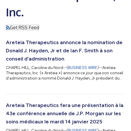
Inc.
Get RSS Feed
Areteia Therapeutics annonce la nomination de
Donald J. Hayden, Jr et de Ian F. Smith à son
conseil d'administration
CHAPEL HILL, Caroline du Nord--(
BUSINESS WIRE
)--Areteia
Therapeutics, Inc. (« Areteia ») annonce ce jour que son conseil
d’administration a nommé Donald J. Hayden, Jr président du
conseil d’administration et Ian F. Smith président du comité
d’audit, avec effet immédiat. M. Hayden succède à Ian Read, qui
a annoncé son intention de quitter son poste de président du
conseil. « Je tiens à remercier Ian pour sa contribution
inestimable et son leadership en tant que président fondateur
Areteia Therapeutics fera une présentation à la
de notre conse...
43e conférence annuelle de J.P. Morgan sur les
soins médicaux le mardi 14 janvier 2025
CHAPEL HILL, Caroline du Nord--(
BUSINESS WIRE
)--Areteia