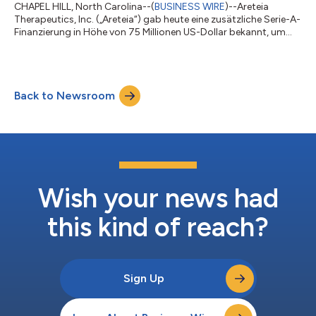
CHAPEL HILL, North Carolina--(
BUSINESS WIRE
)--Areteia
Therapeutics, Inc. („Areteia“) gab heute eine zusätzliche Serie-A-
Finanzierung in Höhe von 75 Millionen US-Dollar bekannt, um
den Ausbau des laufenden Phase-III-Entwicklungsprogramms
für Dexpramipexol bei eosinophilem Asthma zu unterstützen,
womit sich die gesamte Serie-A-Finanzierung auf 425 Millionen
US-Dollar erhöht. Viking Global Investors und Marshall Wace
Back to Newsroom
treten dem ursprünglichen Investorenkonsortium bei, das von
Bain Capital Life Sci...
Wish your news had
this kind of reach?
Sign Up