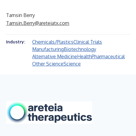
Tamsin Berry
Tamsin.Berry@areteiatx.com
Chemicals/Plastics
Clinical Trials
Industry:
Manufacturing
Biotechnology
Alternative Medicine
Health
Pharmaceutical
Other Science
Science