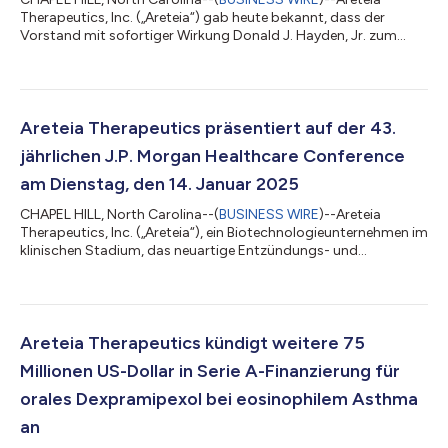
Therapeutics, Inc. („Areteia“) gab heute bekannt, dass der
Vorstand mit sofortiger Wirkung Donald J. Hayden, Jr. zum
Vorstandsvorsitzenden und Ian F. Smith zum Vorsitzenden des
Prüfungsausschusses ernannt hat. Hayden tritt die Nachfolge
von Ian Read an, der seinen Rücktritt als Vorstandsvorsitzender
bekannt gab. „Ich möchte Ian für seine unschätzbaren Beiträge
und seine Führungsqualitäten als Gründungsvorsitzender
Areteia Therapeutics präsentiert auf der 43.
unseres Vorstands danken“,...
jährlichen J.P. Morgan Healthcare Conference
am Dienstag, den 14. Januar 2025
CHAPEL HILL, North Carolina--(
BUSINESS WIRE
)--Areteia
Therapeutics, Inc. („Areteia“), ein Biotechnologieunternehmen im
klinischen Stadium, das neuartige Entzündungs- und
Immuntherapien entwickelt, mit einem anfänglichen
Schwerpunkt auf schwerem eosinophilem Asthma, gab heute
bekannt, dass das Unternehmen auf der 43. jährlichen J.P.
Morgan Healthcare Conference am Dienstag, dem 14. Januar
2025, um 13:30 Uhr PT in San Francisco, Kalifornien,
Areteia Therapeutics kündigt weitere 75
präsentieren wird. Eine Kopie der Präsentation wird im...
Millionen US-Dollar in Serie A-Finanzierung für
orales Dexpramipexol bei eosinophilem Asthma
an