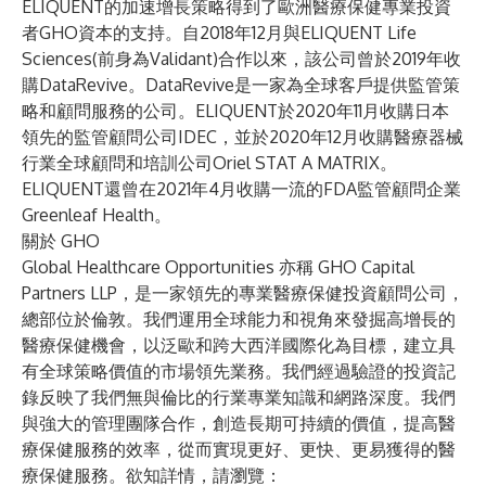
ELIQUENT的加速增長策略得到了歐洲醫療保健專業投資
者GHO資本的支持。自2018年12月與ELIQUENT Life
Sciences(前身為Validant)合作以來，該公司曾於2019年收
購DataRevive。DataRevive是一家為全球客戶提供監管策
略和顧問服務的公司。ELIQUENT於2020年11月收購日本
領先的監管顧問公司IDEC，並於2020年12月收購醫療器械
行業全球顧問和培訓公司Oriel STAT A MATRIX。
ELIQUENT還曾在2021年4月收購一流的FDA監管顧問企業
Greenleaf Health。
關於 GHO
Global Healthcare Opportunities 亦稱 GHO Capital
Partners LLP，是一家領先的專業醫療保健投資顧問公司，
總部位於倫敦。我們運用全球能力和視角來發掘高增長的
醫療保健機會，以泛歐和跨大西洋國際化為目標，建立具
有全球策略價值的市場領先業務。我們經過驗證的投資記
錄反映了我們無與倫比的行業專業知識和網路深度。我們
與強大的管理團隊合作，創造長期可持續的價值，提高醫
療保健服務的效率，從而實現更好、更快、更易獲得的醫
療保健服務。欲知詳情，請瀏覽：