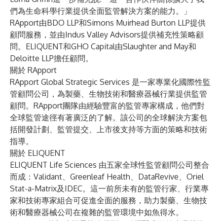
們為生命科學行業提供全面監管解決方案的能力。」
RApport由BDO LLP和Simons Muirhead Burton LLP提供
顧問服務，並由Indus Valley Advisors提供補充性策略顧
問。ELIQUENT和GHO Capital由Slaughter and May和
Deloitte LLP擔任顧問。
關於 RApport
RApport Global Strategic Services 是一家專業化國際性監
管顧問公司，為製藥、生物技術和醫療器械行業提供監管
顧問。RApport團隊由經驗豐富的監管專家構成，他們對
全球監管途徑有著廣泛的了解。該公司的全球解決方案包
括開發計劃、監管提交、上市後支持等方面的策略和技術
指導。
關於 ELIQUENT
ELIQUENT Life Sciences 由五家全球性監管顧問公司整合
而成：
Validant
、
Greenleaf Health
、
DataRevive
、
Oriel
Stat-a-Matrix
及
IDEC
。這一前所未有的監管行家、行業專
家和技術專家組合可促進全面的服務，助力製藥、生物技
術和醫療器械公司在複雜的監管環境中如魚得水。