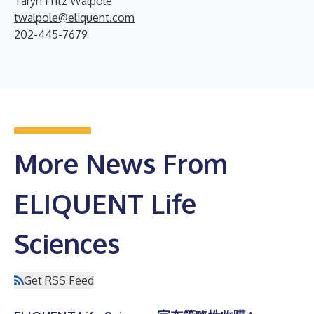
Taryn Fritz Walpole
twalpole@eliquent.com
202-445-7679
More News From
ELIQUENT Life
Sciences
Get RSS Feed