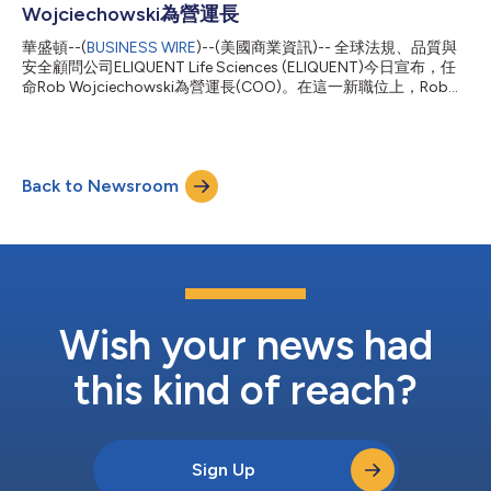
法以及營運擴展能力，將進一步擴展ELIQUENT的藥物主動監視平
Wojciechowski為營運長
台，為客戶帶來優秀的監管成功合作夥伴。」 在今天的公告之
前，ELIQUENT已於最近任命了全球知名藥物主動監視領導人
華盛頓--(
BUSINESS WIRE
)--(美國商業資訊)-- 全球法規、品質與
Shelley Gandhi。Gandhi擁有三十多年的風險管理專業經驗，切身
安全顧問公司ELIQUENT Life Sciences (ELIQUENT)今日宣布，任
瞭解監管要求，對幫助客戶克服複雜的安全評估和報告挑戰無比關
命Rob Wojciechowski為營運長(COO)。在這一新職位上，Rob將
鍵。ELIQUENT對Truliant的收購，加上Gandhi的加入，凸顯了該
負責監督公司在法規、品質與法規遵循業務領域的策略措施，進一
公司致力於將頂尖專業知識...
步推動ELIQUENT滿足全球不同市場對綜合法規、品質與安全解決
方案與日俱增的需求。 ELIQUENT Life Sciences執行長Tim Dietlin
表示：「Rob在打造顧問業務和培養客戶關係方面的專業能力，與
Back to Newsroom
ELIQUENT對於提供創新、優質解決方案以滿足客戶不斷變化之需
求的承諾不謀而合。」 Rob是一位經驗豐富的生命科學領域高階主
管，同時也是非執行董事(NED)董事會成員，擁有豐富的領導、策
略顧問和全球業務發展經驗。身為營運長，Rob將與ELIQUENT領
導團隊緊密合作，強化公司的全球影響力，推動ELIQUENT服務範
圍的擴大，同時確保法規、品質與法規遵循解決方案的順暢整合。
在加入ELIQUENT之前，Rob曾在Syneos Health（前身為INC
Researc...
Wish your news had
this kind of reach?
Sign Up