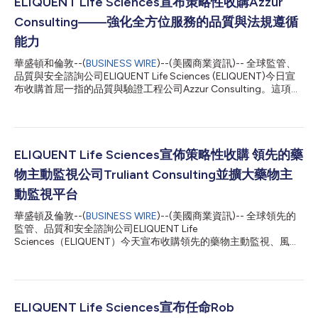
ELIQUENT Life Sciences宣布策略性收購Azzur
Consulting——強化全方位服務的品質與法規遵循
能力
華盛頓和倫敦--(
BUSINESS WIRE
)--(美國商業資訊)-- 全球監管、
品質與安全諮詢公司ELIQUENT Life Sciences (ELIQUENT)今日宣
布收購首屈一指的品質與驗證工程公司Azzur Consulting。這項策
略性收購鞏固了ELIQUENT做為產品生命週期各個階段端對端支援
的首要供應商的地位。 ELIQUENT Life Sciences執行長Tim Dietlin
表示：「Azzur Consulting在生命科學產業許多最複雜的符合良好
操作規範(GxP)的環境中，憑藉親力親為且具有高影響力的諮詢服
務贏得了聲譽。他們的加入強化了ELIQUENT的平台實力，使我們
ELIQUENT Life Sciences宣佈策略性收購 領先的藥
能夠憑藉相關工具、專業知識和營運能力為客戶提供更好的服務，
物主動監視公司Truliant Consulting並擴大藥物主
讓客戶能夠快速且自信地推進業務。」 透過此次收購，ELIQUENT
獲得了更深入的技術交付能力，能夠為生命科學公司提供涵蓋整個
動監視平台
產品開發生命週期的支援。Azzur Consulting由經驗豐富的品質、
華盛頓及倫敦--(
BUSINESS WIRE
)--(美國商業資訊)-- 全球領先的
驗證和工程專業人員組成的網路帶來了深厚的專業知識，並強化了
監管、品質和安全諮詢公司ELIQUENT Life
ELIQUENT在GxP法規遵循、設備和製程驗證、設施鑑定以及IT系
Sciences（ELIQUENT）今天宣布收購領先的藥物主動監視、風險
統驗證等方面的...
管理和監管合規諮詢公司Truliant Consulting（Truliant）。本次
戰略收購鞏固了ELIQUENT作為優秀的端到端支援提供者，為產品
生命週期的各個階段提供支援的地位。 ELIQUENT Life Sciences執
行長Tim Dietlin表示：「Truliant以提供高品質的藥物主動監視和
風險管理解決方案聞名，Truliant專業化的知識、以技術驅動的方
ELIQUENT Life Sciences宣布任命Rob