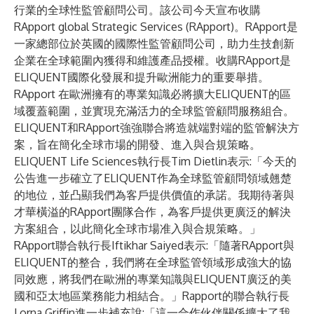
行業的全球性監管顧問公司。該公司今天宣布收購
RApport global Strategic Services (RApport)。RApport是
一家總部位於英國的國際性監管顧問公司，助力生技創新
企業在全球範圍內獲得和維護產品授權。收購RApport是
ELIQUENT國際化發展和提升歐洲能力的重要舉措。
RApport 在歐洲擁有的專業知識必將擴大ELIQUENT的區
域覆蓋範圍，並實現充滿活力的全球監管顧問服務組合。
ELIQUENT和RApport強強聯合將造就端對端的監管解決方
案，旨在簡化全球市場的開發、進入與合規策略。
ELIQUENT Life Sciences執行長Tim Dietlin表示:「今天的
公告進一步確立了ELIQUENT作為全球監管顧問領域翹楚
的地位，並凸顯我們為客戶提供價值的承諾。我期待著與
才華橫溢的RApport團隊合作，為客戶提供更廣泛的解決
方案組合，以此簡化全球市場准入與合規策略。」
RApport聯合執行長Iftikhar Saiyed表示:「隨著RApport與
ELIQUENT的整合，我們將在全球監管領域形成強大的協
同效應，將我們在歐洲的專業知識與ELIQUENT廣泛的美
國和亞太地區業務能力相結合。」Rapport的聯合執行長
Lorna Griffin進一步補充說:「這一合作伙伴關係擴大了我