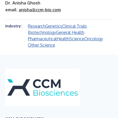
Dr. Anisha Ghosh
email:
anisha@ccm-bio.com
Research
Genetics
Clinical Trials
Industry:
Biotechnology
General Health
Pharmaceutical
Health
Science
Oncology
Other Science