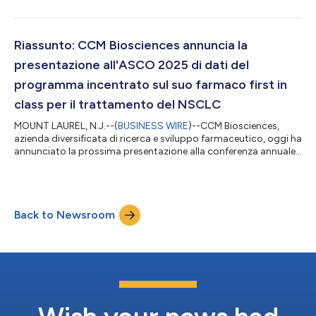
generazione per il trattamento della leucemia mieloide acuta
(AML) alla Conferenza annuale dell'American Society of Clinical
Oncology (ASCO) del 2025, che si terrà dal 30 maggio al 3
giugno a Chicago. La leucemia mieloide acuta (AML) è la forma
Riassunto: CCM Biosciences annuncia la
più grave di leucemia, con poche op...
presentazione all'ASCO 2025 di dati del
programma incentrato sul suo farmaco first in
class per il trattamento del NSCLC
MOUNT LAUREL, N.J.--(
BUSINESS WIRE
)--CCM Biosciences,
azienda diversificata di ricerca e sviluppo farmaceutico, oggi ha
annunciato la prossima presentazione alla conferenza annuale
2025 dell'American Society of Clinical Oncology (ASCO), in
programma a Chicago dal 30 maggio al 3 giugno, del suo
programma di farmaci inibitori dell'EGFR di quarta generazione
contro il carcinoma polmonare non a piccole cellule (NSCLC). Il
Back to Newsroom
NSCLC, che costituisce l'80% dei carcinomi polmonari,
rappresenta la causa pi...