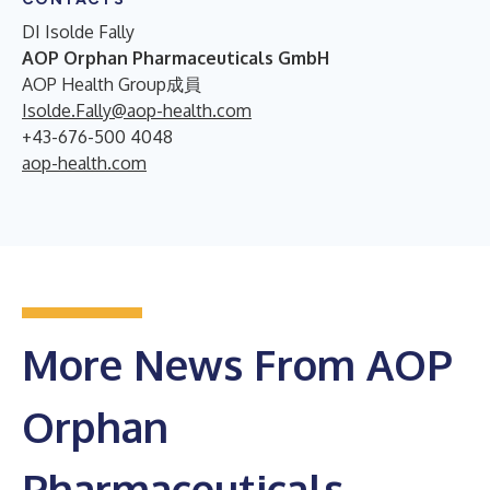
DI Isolde Fally
AOP Orphan Pharmaceuticals GmbH
AOP Health Group成員
Isolde.Fally@aop-health.com
+43-676-500 4048
aop-health.com
More News From AOP
Orphan
Pharmaceuticals