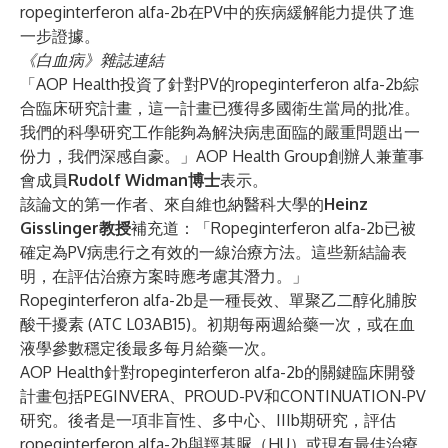
ropeginterferon alfa-2b在PV中的疾病緩解能力提供了進
一步證據。
《白血病》雜誌連結
「AOP Health投資了針對PV的ropeginterferon alfa-2b綜
合臨床研究計畫，這一計畫已獲得多國衛生當局的批准。
我們的科學研究工作能夠為解決病患面臨的嚴重問題出一
份力，我們深感自豪。」AOP Health Group創辦人兼董事
會成員
Rudolf Widman博士
表示。
該論文的第一作者、來自維也納醫科大學的
Heinz
Gisslinger教授
補充道：「Ropeginterferon alfa-2b已被
確定為PV病患行之有效的一線治療方法。這些新結論表
明，在評估治療方案時應考慮其潛力。」
Ropeginterferon alfa-2b是一種長效、單聚乙二醇化脯胺
酸干擾素 (ATC L03AB15)。初期每兩週給藥一次，或在血
液學參數穩定後最多每月給藥一次。
AOP Health針對ropeginterferon alfa-2b的關鍵臨床開發
計畫包括
PEGINVERA
、
PROUD-PV
和
CONTINUATION-PV
研究。後者是一項非盲性、多中心、IIIb期研究，評估
ropeginterferon alfa-2b與羥基脲（HU）或現有最佳治療