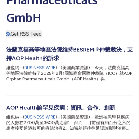
GmbH
Get RSS Feed
法蘭克福高等地區法院維持BESREMi®仲裁裁決，支
持AOP Health的訴求
維也納--(
BUSINESS WIRE
)--(美國商業資訊)-- 今天，法蘭克福高
等地區法院維持了2025年2月1國際商會國際仲裁院（ICC）就AOP
Orphan Pharmaceuticals GmbH（AOP Health）與
PharmaEssentia Corp.（PharmaEssentia）之間爭議所作出的部
分終局裁決。該裁決確認了原裁決，認定這家台灣公司須就特定損
害賠償承擔責任。 AOP Health兩位創辦人之一的Rudolf Widmann
博士解釋道：「我們樂見法蘭克福高等地區法院的裁決，該裁決確
認了我們的立場。為了患者的利益，我們致力於維持BESREMi®的
AOP Health論罕見疾病：資訊、合作、創新
穩定和持續供應，並以負責任的態度因應未來的挑戰。」 爭議產
維也納--(
BUSINESS WIRE
)--(美國商業資訊)-- 歐洲罹患罕見疾病
品 這項爭議的焦點在於BESREMi®（羅培干擾素α-2b），該產品於
的人數在2700萬至3600萬之譜1，然而，目前僅有約百分之六的
2019年上市，是由AOP Health透過一項全面臨床試驗計畫開發的
患者接受通過核可的療法治療2。知識差距往往延誤診斷與治療的
一種用於治療罕見血癌（尤其是真性紅血球增生症）的創新療法。
進展，這包括缺少做出知情決策必要的清晰、可靠、易懂的資訊。
如主要相關指引2所記載，BESREMi®成為此適應症臨床試驗中研