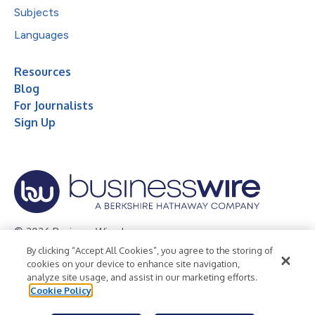
Subjects
Languages
Resources
Blog
For Journalists
Sign Up
© 2026 Business Wire, Inc.
By clicking “Accept All Cookies”, you agree to the storing of
Privacy Policy
Cookie Policy
Accessibility Statement
cookies on your device to enhance site navigation,
analyze site usage, and assist in our marketing efforts.
Terms of Use
Legal
Cookie Policy