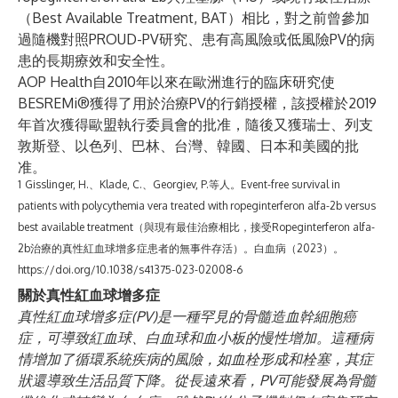
（Best Available Treatment, BAT）相比，對之前曾參加
過隨機對照PROUD-PV研究、患有高風險或低風險PV的病
患的長期療效和安全性。
AOP Health自2010年以來在歐洲進行的臨床研究使
BESREMi®獲得了用於治療PV的行銷授權，該授權於2019
年首次獲得歐盟執行委員會的批准，隨後又獲瑞士、列支
敦斯登、以色列、巴林、台灣、韓國、日本和美國的批
准。
1
Gisslinger, H.、Klade, C.、Georgiev, P.等人。Event-free survival in
patients with polycythemia vera treated with ropeginterferon alfa-2b versus
best available treatment（與現有最佳治療相比，接受Ropeginterferon alfa-
2b治療的真性紅血球增多症患者的無事件存活）。白血病（2023）。
https://doi.org/10.1038/s41375-023-02008-6
關於真性紅血球增多症
真性紅血球增多症(PV)是一種罕見的骨髓造血幹細胞癌
症，可導致紅血球、白血球和血小板的慢性增加。這種病
情增加了循環系統疾病的風險，如血栓形成和栓塞，其症
狀還導致生活品質下降。從長遠來看，PV可能發展為骨髓