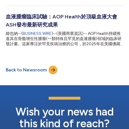
AOP Health根據研究開發罕見疾病療法30年的經驗，強調跨醫療
究最為深入的干擾素。2009年，AOP Health從PharmaEssentia手
保健社群進行合作的重要性。在2026年罕見疾病日，該公司加入
中收購了BE...
醫療保健專業人員、研究人員以及患者代表，呼籲密切合作的必
要，以產生、分享目前付之闕如的資料並善加利用，進而改善罕見
血液腫瘤臨床試驗：AOP Health於頂級血液大會
疾病患者的照護。 「從1996年開始耕耘罕見疾病這個領域以來，
ASH發布最新研究成果
我們發現創新絕對不能只是單打獨鬥。」AOP Health全球治療領域
副總裁Melissa Fellner強調說，「創新必須不斷投資於資料、開放
維也納--(
BUSINESS WIRE
)--(美國商業資訊)-- AOP Health持續推
合作與資訊，以患者能夠利用的形式送達他們手上。」 AOP
進其在骨髓增生性腫瘤(一類特殊且罕見的血液腫瘤)領域的臨床研
Health配合這種取徑進行五項罕見疾病臨床研究。該公司與多所知
發計畫。這家專注於罕見疾病治療的公司，於2025年在美國佛羅
名國際大學以及58個患者組織的研究人員合作，這些機構的重心
里達州奧蘭多舉行的第67 屆美國血液學會(American Society of
大多置於罕見疾病。這些合作關係的目標是發揮協同效應，加強實
Hematology, ASH)年會上，發布了兩項科學研究成果，將為治療
證基礎。 合作是進步的關鍵 Haifa Kathrin...
策略帶來新的見解。 ROP-ET與BESREMI PASS 其中一項臨床研究
ROP-ET，探討Ropeginterferon alfa-2b在原發性血小板增多症
Back to Newsroom
(ET)患者中的使用情況。ET是一種由於體內產生的血小板過多而引
發的疾病。此試驗為一項前瞻性、多中心、單組第III期臨床研究，
評估Ropeginterferon alfa-2b在無法接受現有細胞減量治療1的ET
患者中的安全性與療效。 另一項研究為BESREMI-PASS研究，旨在
觀察該藥物在原發性紅血球增多症(PV)患者日常臨床治療中的效
果。PV是一種罕見的血液幹細胞癌症，起源於骨髓造血幹細胞，
會導致紅血球、白血球及血小板長期異常增多。 致力於滿足尚未
被滿足的醫療需求...
Wish your news had
this kind of reach?