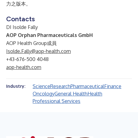
力之版本。
Contacts
DI Isolde Fally
AOP Orphan Pharmaceuticals GmbH
AOP Health Group成員
Isolde.Fally@aop-health.com
+43-676-500 4048
aop-health.com
Science
Research
Pharmaceutical
Finance
Industry:
Oncology
General Health
Health
Professional Services