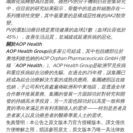
纖維化或轉變為白血病。雖然PV的分子機制仍在密集研究
中，但目前的研究結果顯示，骨髓中的造血幹細胞存在一
系列獲得性突變，其中最重要的是構成惡性株的JAK2類突
變。
PV的重點治療目標是實現健康的血球計數（血球比容低於
45%），改善生活品質，並減緩或延遲疾病的惡化。
關於AOP Health
AOP Health Group
由多家公司組成，其中包括總部位於
奧地利維也納的AOP Orphan Pharmaceuticals GmbH (簡
稱「
AOP Health
」)。AOP Health Group是歐洲罕見疾病
和重症疾病綜合治療的先驅。在過去的25年裡，該集團已
經成為綜合治療解決方案的成熟供應商。集團總部設在維
也納，子公司和代表處遍佈歐洲和中東地區，並透過全球
合作夥伴推展業務。集團的發展一方面歸功於對研究和開
發的持續高水準投資，另一方面也歸功於以高度一致和務
實的導向來滿足所有利害關係人的需求——特別是患者及
患者家人以及治療患者的醫療專業人士的需求。
免責聲明：本公告之原文版本乃官方授權版本。譯文僅供
方便瞭解之用，煩請參照原文，原文版本乃唯一具法律效