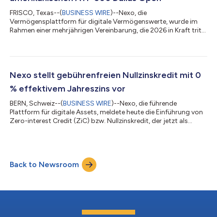
FRISCO, Texas--(
BUSINESS WIRE
)--Nexo, die
Vermögensplattform für digitale Vermögenswerte, wurde im
Rahmen einer mehrjährigen Vereinbarung, die 2026 in Kraft tritt,
zum ersten Titelpartner der US-amerikanischen ATP 500 Dallas
Open ernannt. Damit treibt das Unternehmen seine langfristige
Markenstrategie durch führende globale Sportveranstaltungen
voran. Die Partnerschaft wurde in Dallas zusammen mit der
Einführung der Marke „Nexo Dallas Open“ und der Erneuerung
Nexo stellt gebührenfreien Nullzinskredit mit 0
von zwei öffentlichen Tennisplätzen...
% effektivem Jahreszins vor
BERN, Schweiz--(
BUSINESS WIRE
)--Nexo, die führende
Plattform für digitale Assets, meldete heute die Einführung von
Zero-interest Credit (ZiC) bzw. Nullzinskredit, der jetzt als
Vorzeigelösung zur Nexo Credit Line hinzukommt. ZiC
verschafft Inhabern von Bitcoin und Ethereum Zugang zu
Liquidität mit 0 % Zinsen für eine feste Laufzeit ohne Risiko einer
vorzeitigen Zwangsliquidation. Strukturierte Nullzinsdarlehen
Back to Newsroom
waren bisher über die privaten und OTC-Services von Nexo
verfügbar und wurden von den...