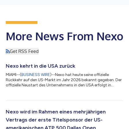
More News From Nexo
Get RSS Feed
Nexo kehrt in die USA zurück
MIAMI--(
BUSINESS WIRE
)--Nexo hat heute seine offizielle
Rückkehr auf den US-Markt im Jahr 2026 bekannt gegeben. Der
offizielle Neustart des Unternehmens in den USA erfolgt in
Zusammenarbeit mit regulierten Partnern, die einen US-
konformen Rahmen für die Anlage- und Kreditprodukte des
Unternehmens bieten. Die Infrastruktur für den Handel mit
digitalen Vermögenswerten wird von Bakkt bereitgestellt, einer
börsennotierten US-amerikanischen Plattform für digitale
Nexo wird im Rahmen eines mehrjährigen
Vermögenswerte, die speziell zur Unt...
Vertrags der erste Titelsponsor der US-
amerikanischen ATP 500 Dallas Open