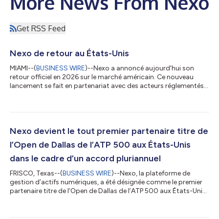
More News From Nexo
Get RSS Feed
Nexo de retour au États-Unis
MIAMI--(
BUSINESS WIRE
)--Nexo a annoncé aujourd'hui son
retour officiel en 2026 sur le marché américain. Ce nouveau
lancement se fait en partenariat avec des acteurs réglementés,
qui garantissent un cadre conforme à la législation américaine
pour ses produits d'investissement et de crédit. L'infrastructure
de négociation d'actifs numériques est fournie par Bakkt, une
plateforme américaine cotée en bourse, spécialisée dans la
gestion des risques et la conformité des institutions. Le retour
Nexo devient le tout premier partenaire titre de
de Nex...
l’Open de Dallas de l’ATP 500 aux États-Unis
dans le cadre d’un accord pluriannuel
FRISCO, Texas--(
BUSINESS WIRE
)--Nexo, la plateforme de
gestion d’actifs numériques, a été désignée comme le premier
partenaire titre de l’Open de Dallas de l’ATP 500 aux États-Unis,
qui fera ses débuts en 2026, dans le cadre d’un accord
pluriannuel. Nexo poursuit ainsi sa stratégie de marque à long
terme en soutenant des événements sportifs mondiaux de