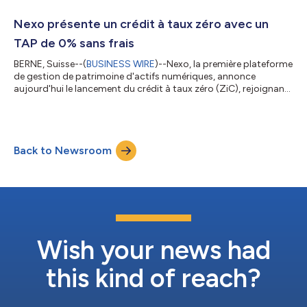
premier plan. Ce partenariat a été dévoilé à Dallas, parallèlement
au lancement de la marque Nexo Dallas Open et à la rénovation
Nexo présente un crédit à taux zéro avec un
de deux courts...
TAP de 0% sans frais
BERNE, Suisse--(
BUSINESS WIRE
)--Nexo, la première plateforme
de gestion de patrimoine d'actifs numériques, annonce
aujourd'hui le lancement du crédit à taux zéro (ZiC), rejoignant
désormais la ligne de crédit Nexo en tant que solution
d'emprunt phare. ZiC permet aux détenteurs de Bitcoin et
d'Ethereum d'accéder à la liquidité à 0% d'intérêt par le biais
d'une durée fixe, sans risque de liquidation forcée prématurée.
Back to Newsroom
Auparavant disponibles par l’intermédiaire des services privés et
de gré à gré...
Wish your news had
this kind of reach?