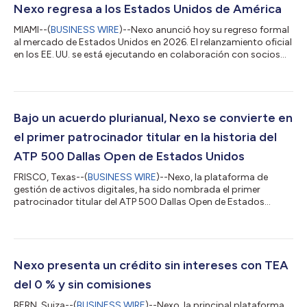
Nexo regresa a los Estados Unidos de América
MIAMI--(
BUSINESS WIRE
)--Nexo anunció hoy su regreso formal
al mercado de Estados Unidos en 2026. El relanzamiento oficial
en los EE. UU. se está ejecutando en colaboración con socios
regulados y de conformidad con el marco de la normativa
estadounidense para productos de inversión y crédito. La
infraestructura de negociación de activos digitales está a
cargo de Bakkt, una plataforma estadounidense de activos
digitales que cotiza en bolsa y que ha sido diseñada
Bajo un acuerdo plurianual, Nexo se convierte en
específicamente para respaldar la...
el primer patrocinador titular en la historia del
ATP 500 Dallas Open de Estados Unidos
FRISCO, Texas--(
BUSINESS WIRE
)--Nexo, la plataforma de
gestión de activos digitales, ha sido nombrada el primer
patrocinador titular del ATP 500 Dallas Open de Estados
Unidos en virtud de un acuerdo plurianual que inicia en 2026,
mientras la compañía impulsa su estrategia de marca a largo
plazo a través de alianzas con instituciones deportivas de
alcance global. La asociación fue presentada en Dallas junto
con el lanzamiento de la marca Nexo Dallas Open y la
Nexo presenta un crédito sin intereses con TEA
renovación de dos canchas públicas d...
del 0 % y sin comisiones
BERN, Suiza--(
BUSINESS WIRE
)--Nexo, la principal plataforma