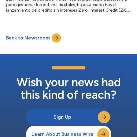
para gestionar los activos digitales, ha anunciado hoy el
lanzamiento del crédito sin intereses Zero-interest Credit (ZiC),
que se suma ahora a la línea de crédito (Nexo Credit Line),
como solución de préstamo insignia. Con el ZiC, los titulares de
Bitcoin y Ethereum pueden acceder a liquidez al 0 % de interés a
través de un plazo fijo, sin riesgo de liquidación prematura
Back to Newsroom
forzosa. El préstamo estructurado sin intereses, que antes se
po...
Wish your news had
this kind of reach?
Sign Up
Learn About Business Wire