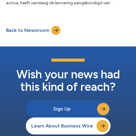
activa, heeft vandaag de lancering aangekondigd van
Renteloos krediet (Zero-interest Credit, ZiC), dat gevoegd
wordt bij de Nexo-kredietlijn als een van de belangrijkste
leenoplossingen. ZiC stelt houders van Bitcoin en Ethereum in
staat om tegen 0% rente liquiditeit te verkrijgen gedurende een
Back to Newsroom
vaste looptijd, zonder het risico van vroegtijdige gedwongen
liquidatie. Renteloos lenen met een vaste l...
Wish your news had
this kind of reach?
Sign Up
Learn About Business Wire