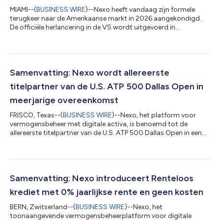
MIAMI--(
BUSINESS WIRE
)--Nexo heeft vandaag zijn formele
terugkeer naar de Amerikaanse markt in 2026 aangekondigd.
De officiële herlancering in de VS wordt uitgevoerd in
samenwerking met gereguleerde partners, waarmee een kader
wordt geboden voor de beleggings- en kredietproducten van
het bedrijf die voldoen aan de normen van de VS. De
infrastructuur voor de handel in digitale activa wordt geleverd
door Bakkt, een beursgenoteerd Amerikaans platform voor
Samenvatting: Nexo wordt allereerste
digitale activa dat speciaal is ontwikkeld...
titelpartner van de U.S. ATP 500 Dallas Open in
meerjarige overeenkomst
FRISCO, Texas--(
BUSINESS WIRE
)--Nexo, het platform voor
vermogensbeheer met digitale activa, is benoemd tot de
allereerste titelpartner van de U.S. ATP 500 Dallas Open in een
meerjarige overeenkomst die ingaat in 2026, waarmee het
bedrijf zijn langetermijnmerkstrategie voortzet via
toonaangevende wereldwijde sportevenementen. Het
partnerschap werd onthuld in Dallas, samen met de introductie
van het merk Nexo Dallas Open en de renovatie van twee
Samenvatting: Nexo introduceert Renteloos
openbare tennisbanen in Noord-Texas. Als een van d...
krediet met 0% jaarlijkse rente en geen kosten
BERN, Zwitserland--(
BUSINESS WIRE
)--Nexo, het
toonaangevende vermogensbeheerplatform voor digitale