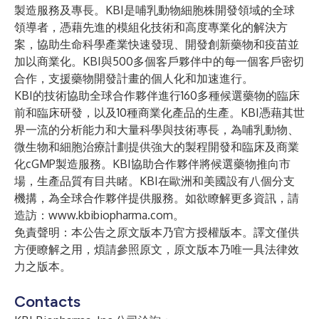
製造服務及專長。KBI是哺乳動物細胞株開發領域的全球
領導者，憑藉先進的模組化技術和高度專業化的解決方
案，協助生命科學產業快速發現、開發創新藥物和疫苗並
加以商業化。KBI與500多個客戶夥伴中的每一個客戶密切
合作，支援藥物開發計畫的個人化和加速進行。
KBI的技術協助全球合作夥伴進行160多種候選藥物的臨床
前和臨床研發，以及10種商業化產品的生產。KBI憑藉其世
界一流的分析能力和大量科學與技術專長，為哺乳動物、
微生物和細胞治療計劃提供強大的製程開發和臨床及商業
化cGMP製造服務。KBI協助合作夥伴將候選藥物推向市
場，生產品質有目共睹。KBI在歐洲和美國設有八個分支
機搆，為全球合作夥伴提供服務。如欲瞭解更多資訊，請
造訪：
www.kbibiopharma.com
。
免責聲明：本公告之原文版本乃官方授權版本。譯文僅供
方便瞭解之用，煩請參照原文，原文版本乃唯一具法律效
力之版本。
Contacts