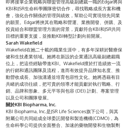
即將接掌企業戰略與聯盟管理高級副總裁一職的Edgar將與
KBI和JSR生命科學團隊密切合作，尋找戰略成長方案和機
會，強化合作關係的管理與績效，幫助公司實現領先同業
的願景。Edgar將挾其在戰略和營運、業務開發、併購、及
投資組合和聯盟管理方面的背景，貢獻符合KBI和JSR共同
目標的重要支援，並推動KBI轉型計劃向前開展。
Sarah Wakefield
Wakefield在她二十載的職業生涯中，有多年深耕於醫療保
健和生技產業領域。她將在新設的企業通訊高級副總裁職
位上，把這些經驗帶進KBI。Wakefield擅於打造績效一流
的行銷和通訊團隊及流程，進而有效提升品牌知名度、推
動營收成長、加強溝通並培育包容性文化。她將憑藉有目
共睹的成功往績，把可貴的領導才能貢獻於執行戰略、行
銷、品牌和形象、多元平等與包容 (DEI) 計劃、專案管理
以及公司和團隊發展。
關於KBI Biopharma, Inc.
KBI Biopharma, Inc.是JSR Life Sciences旗下公司，與其
附屬公司共同組成全球委託開發和製造機構(CDMO)，為
生命科學公司提供全面整合、加速的藥物開發和生物製劑