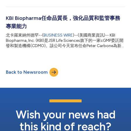
如虎添翼。 JB在生物製藥業的各個領域擁有二十多年的經驗，在
法。憑藉這份協議以及成功的FDA監管檢查，我們正在推動生物製
生物製劑、小分子原料藥、抗體藥物共軛複合體(ADC)的商業開
藥研發和生產領域的突破，協助將新療法推向市場。」 他總結
發，以及細胞和基因療法的最新進展方面擁有深厚專長。憑藉在實
道：...
施制勝銷售策略和培養高績效團隊方面的出色歷史紀錄，JB將領導
KBI Biopharma任命品質長，強化品質和監管事務
KBI的全球業務發展計畫，推動公司實現持續成長和成功。這一關
專業能力
鍵職位的工作重點是與KBI目前和未來的全球客戶建立並保持長期
的合作夥伴關係。JB致力於促進與外部合作夥伴和內部團隊成員的
北卡羅來納州德罕--(
BUSINESS WIRE
)--(美國商業資訊)-- KBI
關係，這一價值觀與KBI的合作文化不謀而合。 KBI Biopharma總
Biopharma, Inc. (KBI)是JSR Life Sciences旗下的一家cGMP委託開
裁兼執行長J.D. Mowery表示：「我們對發展的不懈追求以及對合
發和製造機構(CDMO)。該公司今天宣布任命Peter Carbone為新
作夥伴、病患和員工的承諾指引著KBI Biopharma每項決策。JB的
任品質長，以強化KBI在品質和監管事務方面的專業能力。 Peter是
任命彰顯了這一追求，與我們...
一位備受尊敬的成功產業領袖，他在生命科學產業的多個領域（包
括生物科技、製藥和先進療法）擁有超過35年的營運、品質和科技
領導經驗。Peter將領導KBI的品質和監管事務團隊，為全球客戶引
Back to Newsroom
領法規遵從和監管計畫，並使KBI能夠提供服務、專業知識和領導
力，與衛生部門合作制定監管政策。 KBI Biopharma總裁兼執行長
J.D. Mowery表示：「我們承諾將KBI Biopharma打造成為生物製藥
產業監管事務的思想領袖和變革推動者。Peter的加入強化了我們
在品質和法規遵從方面的專業知識，促進了我們的持續轉型，為我
們現有和未來的客戶提供支援。他對改變世界的熱情，以及開發和
提供改善病患生活的創新產品的動力，使他成為KBI的寶貴財
富。」 KBI Biopharma品質長...
Wish your news had
this kind of reach?