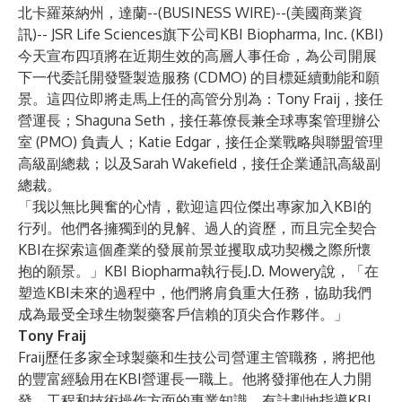
北卡羅萊納州，達蘭--(
BUSINESS WIRE
)--
(美國商業資
訊)-- JSR Life Sciences旗下公司KBI Biopharma, Inc. (KBI)
今天宣布四項將在近期生效的高層人事任命，為公司開展
下一代委託開發暨製造服務 (CDMO) 的目標延續動能和願
景。這四位即將走馬上任的高管分別為：Tony Fraij，接任
營運長；Shaguna Seth，接任幕僚長兼全球專案管理辦公
室 (PMO) 負責人；Katie Edgar，接任企業戰略與聯盟管理
高級副總裁；以及Sarah Wakefield，接任企業通訊高級副
總裁。
「我以無比興奮的心情，歡迎這四位傑出專家加入KBI的
行列。他們各擁獨到的見解、過人的資歷，而且完全契合
KBI在探索這個產業的發展前景並攫取成功契機之際所懷
抱的願景。」KBI Biopharma執行長J.D. Mowery說，「在
塑造KBI未來的過程中，他們將肩負重大任務，協助我們
成為最受全球生物製藥客戶信賴的頂尖合作夥伴。」
Tony Fraij
Fraij歷任多家全球製藥和生技公司營運主管職務，將把他
的豐富經驗用在KBI營運長一職上。他將發揮他在人力開
發、工程和技術操作方面的專業知識，有計劃地指導KBI