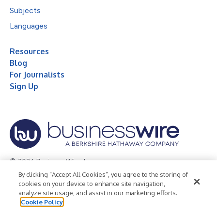
Subjects
Languages
Resources
Blog
For Journalists
Sign Up
© 2026 Business Wire, Inc.
By clicking “Accept All Cookies”, you agree to the storing of
Privacy Policy
Cookie Policy
Accessibility Statement
cookies on your device to enhance site navigation,
analyze site usage, and assist in our marketing efforts.
Terms of Use
Legal
Cookie Policy