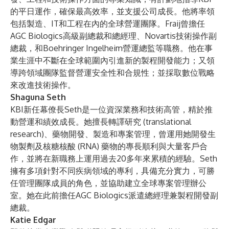
的平日運作，確保最高效率，並支援公司成長。他將率領
包括製造、IT和工程在內的全球營運團隊。Fraij曾擔任
AGC Biologics高級副總裁和總經理、Novartis技術操作副
總裁，和Boehringer Ingelheim營運總監等職務。他在事
業生涯中不斷在全球範圍內引進新的製程開發能力；又領
導跨領域團隊監督營運安全性和合規性；並採取數位戰略
來改進技術操作。
Shaguna Seth
KBI新任幕僚長Seth是一位資深業務和技術高管，精於推
動營運和績效成長。她擅長轉譯研究 (translational
research)、藥物開發、製造和專案管理，曾運用她開發生
物製劑及核糖核酸 (RNA) 藥物的專長順利與大量客戶合
作，並將在新職務上運用過去20多年來累積的經驗。Seth
擁有多項針對不同疾病領域的專利，具備充分實力，可勝
任管理團隊成員的角色，並協助建立全球專案管理辦公
室。她在此前擔任AGC Biologics派遣總經理兼製程開發副
總裁。
Katie Edgar