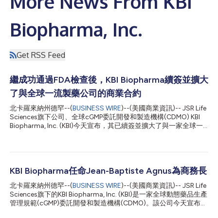
More News From KBI
Biopharma, Inc.
Get RSS Feed
繼成功通過FDA檢查後，KBI Biopharma續簽並擴大
了與全球一流製藥公司的商業合約
北卡羅來納州德罕--(
BUSINESS WIRE
)--(美國商業資訊)-- JSR Life
Sciences旗下公司、全球cGMP委託開發和製造機構(CDMO) KBI
Biopharma, Inc. (KBI)今天宣布，其已續簽並擴大了與一家全球一
流製藥公司的生產合約。該合約最初於2020年啟動，續約後將延
長至2029年，其中一項重要的修訂概述了兩款治療產品的採購承
諾，到續約期結束時，合約的增量價值約為2.5億美元。 此外，KBI
于6月底成功完成了美國食品藥物管理局(FDA)對其位於北卡羅來納
州德罕的哺乳動物業務的監管檢查。這次監管檢查使公司在北卡羅
KBI Biopharma任命Jean-Baptiste Agnus為商務長
來納州的業務能夠開始向一家主要策略客戶提供哺乳動物藥物物質
北卡羅來納州德罕--(
BUSINESS WIRE
)--(美國商業資訊)-- JSR Life
的商業化生產。這也證明了KBI有能力成為大批量商業治療藥物生
Sciences旗下的KBI Biopharma, Inc. (KBI)是一家全球動態藥品生產
產的首選合作夥伴。 KBI Biopharma總裁兼執行長J.D. Mowery表
管理規範(cGMP)委託開發和製造機構(CDMO)。該公司今天宣布任
示：「KBI將繼續履行對客戶的承諾，協助客戶解決複雜的生產難
命Jean-Baptiste (JB) Agnus為商務長，從而令KBI的高階主管團隊
題，此次商業合約續約使我們能夠展示自身作為下一代CDMO的方